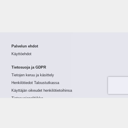
Palvelun ehdot
Käyttöehdot
Tietosuoja ja GDPR
Tietojen keruu ja käsittely
Henkilötiedot Taloustutkassa
Käyttäjän oikeudet henkilötietoihinsa
Tietosuojapolitiikka
Tietoturvapolitiikka
Evästeet
Tutustu palveluun