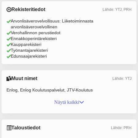
Rekisteritiedot
Lähde: YTJ, PRH
Arvonlisäverovelvollisuus: Liiketoiminnasta
arvonlisäverovelvollinen
Verohallinnon perustiedot
Ennakkoperintärekisteri
Kaupparekisteri
Työnantajarekisteri
Edunsaajarekisteri
Muut nimet
Lähde: YTJ
Enlog, Enlog Koulutuspalvelut, JTV-Koulutus
Näytä kaikki
Taloustiedot
Lähde: PRH