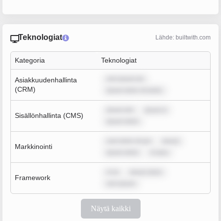
Teknologiat
Lähde: builtwith.com
Kategoria
Teknologiat
rem ipsum do
Asiakkuudenhallinta
(CRM)
ipsum dolor sit amet,
ipsum dol
ipsum d
Sisällönhallinta (CMS)
ipsum dolor
sum dolor sit am
ipsum
Markkinointi
ipsum dolor
m ipsu
m ip
ipsum dolor
Framework
rem ipsum
Näytä kaikki