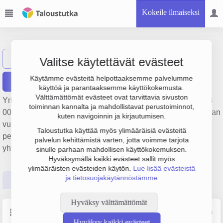
Kokeile ilmaiseksi
JTV-Partner Oy
Näytä haku
J
Valitse käytettävät evästeet
Käytämme evästeitä helpottaaksemme palvelumme
Raportit
käyttöä ja parantaaksemme käyttökokemusta.
Välttämättömät evästeet ovat tarvittavia sivuston
Yrityksen JTV-Partner Oy liikevaihto on 15.1 milj. €, tulos 18
toiminnan kannalta ja mahdollistavat perustoiminnot,
000 € ja henkilöstömäärä 227. Sen päätoimiala on Työvoiman
kuten navigoinnin ja kirjautumisen.
vuokraus ja muu henkilöstön hankintapalvelutoiminta,
Taloustutka käyttää myös ylimääräisiä evästeitä
perustamisvuosi 2009 ja sijainti Sastamala. Yrityksen
palvelun kehittämistä varten, jotta voimme tarjota
yhtiömuoto Osakeyhtiö (OY).
sinulle parhaan mahdollisen käyttökokemuksen.
Hyväksymällä kaikki evästeet sallit myös
ylimääräisten evästeiden käytön.
Lue lisää evästeistä
ja tietosuojakäytännöstämme
Perustiedot
Tilinpäätösluvut
Päättäjätiedot
Hyväksy välttämättömät
Perustiedot
Lähde: YTJ, PRH, Traficom
Hyväksy kaikki evästeet