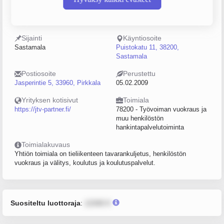
Y-tunnus
Henkilöstömäärä
2249818-8
100–249
Sijainti
Käyntiosoite
Sastamala
Puistokatu 11, 38200,
Sastamala
Postiosoite
Perustettu
Jasperintie 5, 33960, Pirkkala
05.02.2009
Yrityksen kotisivut
Toimiala
https://jtv-partner.fi/
78200 - Työvoiman vuokraus ja
muu henkilöstön
hankintapalvelutoiminta
Toimialakuvaus
Yhtiön toimiala on tieliikenteen tavarankuljetus, henkilöstön
vuokraus ja välitys, koulutus ja koulutuspalvelut.
Suositeltu luottoraja
:
12345 €