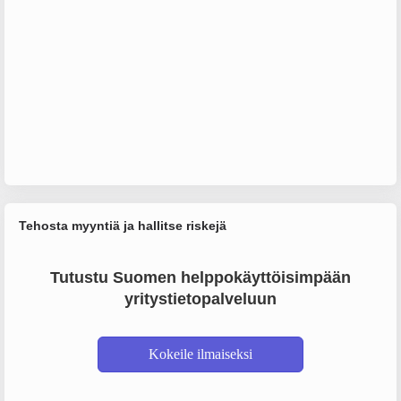
Tehosta myyntiä ja hallitse riskejä
Tutustu Suomen helppokäyttöisimpään
yritystietopalveluun
Kokeile ilmaiseksi