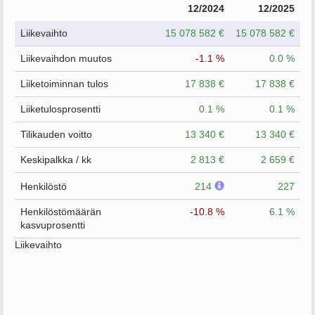
12/2024
12/2025
Liikevaihto
15 078 582 €
15 078 582 €
Liikevaihdon muutos
-1.1 %
0.0 %
Liiketoiminnan tulos
17 838 €
17 838 €
Liiketulosprosentti
0.1 %
0.1 %
Tilikauden voitto
13 340 €
13 340 €
Keskipalkka / kk
2 813 €
2 659 €
Henkilöstö
214
227
Henkilöstömäärän
-10.8 %
6.1 %
kasvuprosentti
Liikevaihto