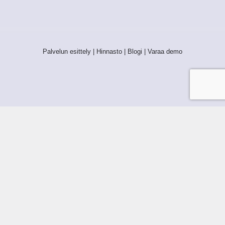
Palvelun esittely
|
Hinnasto
|
Blogi
|
Varaa demo
Palvelun ehdot
Käyttöehdot
Tietosuoja ja GDPR
Tietojen keruu ja käsittely
Henkilötiedot Taloustutkassa
Käyttäjän oikeudet henkilötietoihinsa
Tietosuojapolitiikka