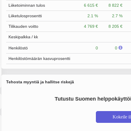
Liiketoiminnan tulos
6 615 €
8 822 €
Liiketulosprosentti
2.1 %
2.7 %
Tilikauden voitto
4 769 €
8 205 €
Keskipalkka / kk
Henkilöstö
0
0
Henkilöstömäärän kasvuprosentti
Tehosta myyntiä ja hallitse riskejä
Tutustu Suomen helppokäyttöi
Kokeile i