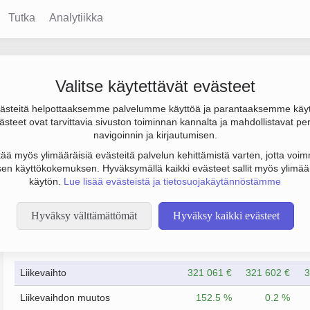
Tutka
Analytiikka
Valitse käytettävät evästeet
steitä helpottaaksemme palvelumme käyttöä ja parantaaksemme käy
000 €. Sen päätoimiala on Kiinteistönhoito, perustamisvuosi 197
steet ovat tarvittavia sivuston toiminnan kannalta ja mahdollistavat pe
navigoinnin ja kirjautumisen.
tää myös ylimääräisiä evästeitä palvelun kehittämistä varten, jotta voimm
en käyttökokemuksen. Hyväksymällä kaikki evästeet sallit myös ylimää
käytön.
Lue lisää evästeistä ja tietosuojakäytännöstämme
Hyväksy välttämättömät
Hyväksy kaikki evästeet
Taloustiedot
12/2023
12/2024
Liikevaihto
321 061 €
321 602 €
3
Liikevaihdon muutos
152.5 %
0.2 %