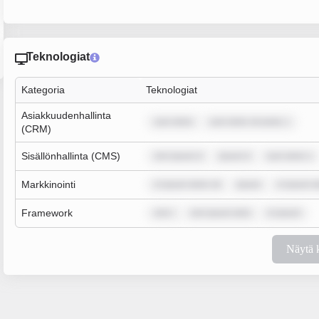
Teknologiat
Kategoria
Teknologiat
Asiakkuudenhallinta
sum dolor
sum dolor sit amet, c
(CRM)
Sisällönhallinta (CMS)
rem ipsum d
ipsum d
sum dolor s
Markkinointi
m ipsum dolor sit
ipsum
m ipsum d
Framework
rem i
rem ipsum dolo
m ipsum
Näytä 