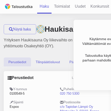
Haku
Toimialat
Uudet
Konkurssit
Haukisauna Oy
Näytä haku
Käytämme evä
Yrityksen Haukisauna Oy liikevaihto on 310 000 € ja tulos 16 
Välttämättömät evä
yhtiömuoto Osakeyhtiö (OY).
Taloustutka käyt
parhaan mahdollis
Perustiedot
Tilinpäätösluvut
Päättäjätiedot
Perustiedot
Lähde: YTJ, PRH, Traficom
Y-tunnus
Puhelin
0100549-5
020 750 5300
Sijainti
Postiosoite
Espoo
c/o Tapiolan Lämpö Oy