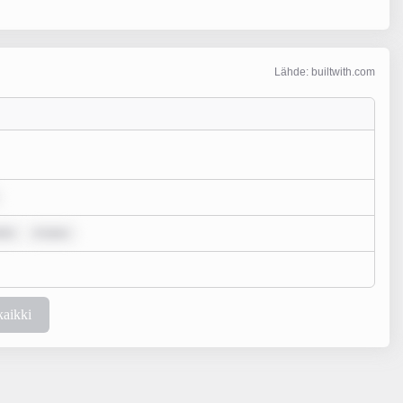
Lähde: builtwith.com
olo
m ipsu
kaikki