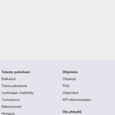
Tutustu palveluun
Ohjeistus
Ratkaisut
Ohjekirja
Tietoa palvelusta
FAQ
Luottorajan määrittely
Ohjevideot
Tunnusluvut
API-dokumentaatio
Maksuviiveet
Ota yhteyttä
Hinnasto