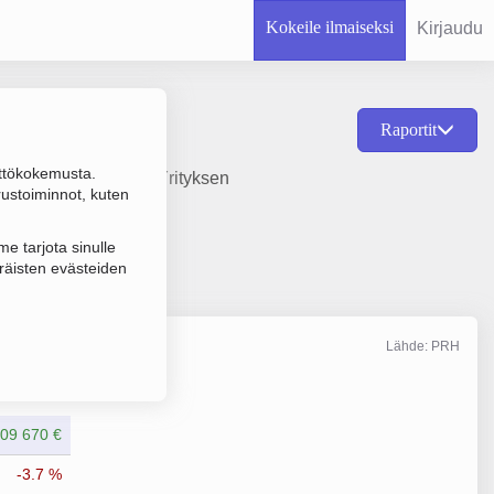
Kokeile ilmaiseksi
Kirjaudu
Raportit
ttökokemusta.
8 ja sijainti Espoo. Yrityksen
rustoiminnot, kuten
e tarjota sinulle
räisten evästeiden
Lähde: PRH
Liikevaihto
12/2025
09 670 €
-3.7 %