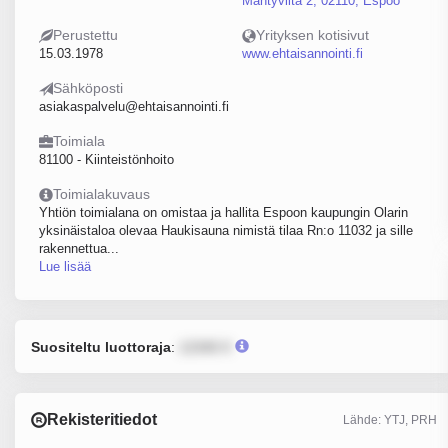
Mäntyviita 2, 02110, Espoo
Perustettu
Yrityksen kotisivut
15.03.1978
www.ehtaisannointi.fi
Sähköposti
asiakaspalvelu@ehtaisannointi.fi
Toimiala
81100 - Kiinteistönhoito
Toimialakuvaus
Yhtiön toimialana on omistaa ja hallita Espoon kaupungin Olarin
yksinäistaloa olevaa Haukisauna nimistä tilaa Rn:o 11032 ja sille
rakennettua...
Lue lisää
Suositeltu luottoraja
:
12345 €
Rekisteritiedot
Lähde: YTJ, PRH