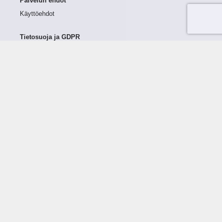
Palvelun ehdot
Käyttöehdot
Tietosuoja ja GDPR
Tietojen keruu ja käsittely
Henkilötiedot Taloustutkassa
Käyttäjän oikeudet henkilötietoihinsa
Tietosuojapolitiikka
Tietoturvapolitiikka
Evästeet
Tutustu palveluun
Ratkaisut
Tietoa palvelusta
Luottorajan määrittely
Tunnusluvut
Maksuviiveet
Hinnasto