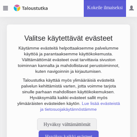
Kokeile ilmaiseksi
Valitse käytettävät evästeet
Käytämme evästeitä helpottaaksemme palvelumme
käyttöä ja parantaaksemme käyttökokemusta.
Joudumme käyttämään botinestovarmennusta sivustollamme.
Välttämättömät evästeet ovat tarvittavia sivuston
Suoritathan alla olevan varmistuksen.
toiminnan kannalta ja mahdollistavat perustoiminnot,
kuten navigoinnin ja kirjautumisen.
Taloustutka käyttää myös ylimääräisiä evästeitä
palvelun kehittämistä varten, jotta voimme tarjota
sinulle parhaan mahdollisen käyttökokemuksen.
Hyväksymällä kaikki evästeet sallit myös
ylimääräisten evästeiden käytön.
Lue lisää evästeistä
ja tietosuojakäytännöstämme
Hyväksy välttämättömät
Hyväksy kaikki evästeet