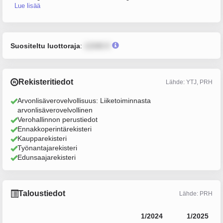
Lue lisää
Suositeltu luottoraja
:
12345 €
Rekisteritiedot
Lähde: YTJ, PRH
Arvonlisäverovelvollisuus: Liiketoiminnasta
arvonlisäverovelvollinen
Verohallinnon perustiedot
Ennakkoperintärekisteri
Kaupparekisteri
Työnantajarekisteri
Edunsaajarekisteri
Taloustiedot
Lähde: PRH
1/2024
1/2025