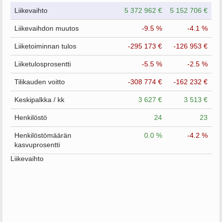
Liikevaihto
5 372 962 €
5 152 706 €
Liikevaihdon muutos
-9.5 %
-4.1 %
Liiketoiminnan tulos
-295 173 €
-126 953 €
Liiketulosprosentti
-5.5 %
-2.5 %
Tilikauden voitto
-308 774 €
-162 232 €
Keskipalkka / kk
3 627 €
3 513 €
Henkilöstö
24
23
Henkilöstömäärän
0.0 %
-4.2 %
kasvuprosentti
Liikevaihto