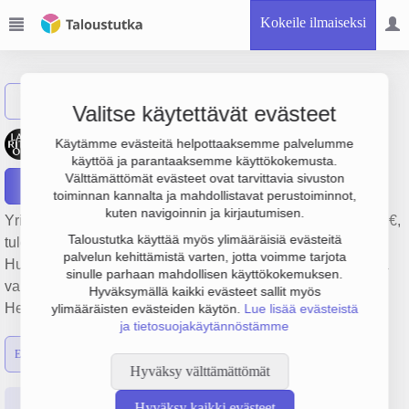
Kokeile ilmaiseksi
Näytä haku
Valitse käytettävät evästeet
Oy S.W. Lauritzon & Co Ab
Käytämme evästeitä helpottaaksemme palvelumme
käyttöä ja parantaaksemme käyttökokemusta.
Välttämättömät evästeet ovat tarvittavia sivuston
Raportit
toiminnan kannalta ja mahdollistavat perustoiminnot,
kuten navigoinnin ja kirjautumisen.
Yrityksen Oy S.W. Lauritzon & Co Ab liikevaihto on 5.2 milj. €,
Taloustutka käyttää myös ylimääräisiä evästeitä
tulos -127 000 € ja henkilöstömäärä 23. Sen päätoimiala on
palvelun kehittämistä varten, jotta voimme tarjota
Huonekalujen, toimisto- ja myymäläkalusteiden, mattojen ja
sinulle parhaan mahdollisen käyttökokemuksen.
valaisimien tukkukauppa, perustamisvuosi 1978 ja sijainti
Hyväksymällä kaikki evästeet sallit myös
Helsinki. Yrityksen yhtiömuoto Osakeyhtiö (OY).
ylimääräisten evästeiden käytön.
Lue lisää evästeistä
ja tietosuojakäytännöstämme
Emon luvut
Konsernin luvut
Hyväksy välttämättömät
Perustiedot
Tilinpäätösluvut
Päättäjätiedot
Hyväksy kaikki evästeet