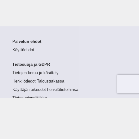
Palvelun ehdot
Käyttöehdot
Tietosuoja ja GDPR
Tietojen keruu ja käsittely
Henkilötiedot Taloustutkassa
Käyttäjän oikeudet henkilötietoihinsa
Tietosuojapolitiikka
Tietoturvapolitiikka
Evästeet
Tutustu palveluun
Ratkaisut