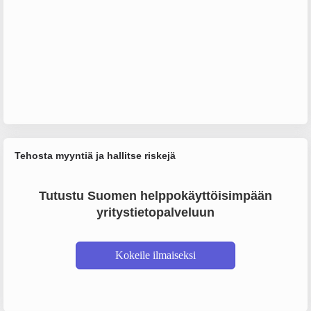
Tehosta myyntiä ja hallitse riskejä
Tutustu Suomen helppokäyttöisimpään
yritystietopalveluun
Kokeile ilmaiseksi