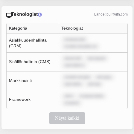
Teknologiat
Lähde: builtwith.com
Kategoria
Teknologiat
m ipsum dol
Asiakkuudenhallinta
(CRM)
m dolor sit amet, co
ipsum dol
rem ipsum
Sisällönhallinta (CMS)
sum dolor s
m dolor sit ame
rem ipsu
Markkinointi
sum dolor
rem ips
rem i
m ipsum dolor
Framework
m ipsum
Näytä kaikki