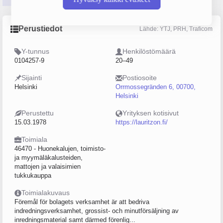
Perustiedot
Lähde: YTJ, PRH, Traficom
Y-tunnus
Henkilöstömäärä
0104257-9
20–49
Sijainti
Postiosoite
Helsinki
Orrmossegränden 6, 00700,
Helsinki
Perustettu
Yrityksen kotisivut
15.03.1978
https://lauritzon.fi/
Toimiala
46470 - Huonekalujen, toimisto-
ja myymäläkalusteiden,
mattojen ja valaisimien
tukkukauppa
Toimialakuvaus
Föremål för bolagets verksamhet är att bedriva
indredningsverksamhet, grossist- och minutförsäljning av
inredningsmaterial samt därmed förenlig...