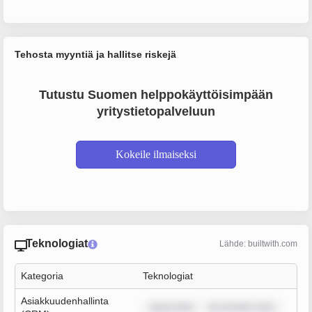
Tehosta myyntiä ja hallitse riskejä
Tutustu Suomen helppokäyttöisimpään
yritystietopalveluun
Kokeile ilmaiseksi
Teknologiat
Lähde: builtwith.com
Kategoria
Teknologiat
Asiakkuudenhallinta
ipsum dolo
lor sit amet, cons