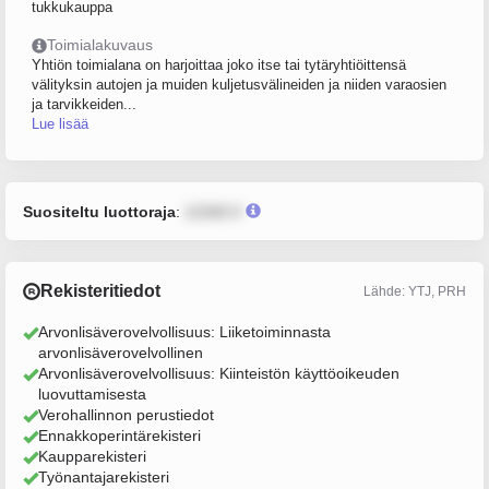
tukkukauppa
Toimialakuvaus
Yhtiön toimialana on harjoittaa joko itse tai tytäryhtiöittensä
välityksin autojen ja muiden kuljetusvälineiden ja niiden varaosien
ja tarvikkeiden...
Lue lisää
Suositeltu luottoraja
:
12345 €
Rekisteritiedot
Lähde: YTJ, PRH
Arvonlisäverovelvollisuus: Liiketoiminnasta
arvonlisäverovelvollinen
Arvonlisäverovelvollisuus: Kiinteistön käyttöoikeuden
luovuttamisesta
Verohallinnon perustiedot
Ennakkoperintärekisteri
Kaupparekisteri
Työnantajarekisteri