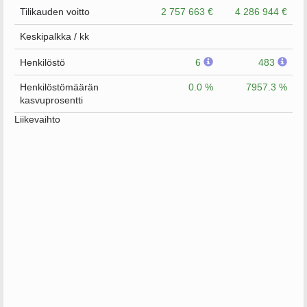
Tilikauden voitto
2 757 663 €
4 286 944 €
Keskipalkka / kk
Henkilöstö
6
483
Henkilöstömäärän
0.0 %
7957.3 %
kasvuprosentti
Liikevaihto