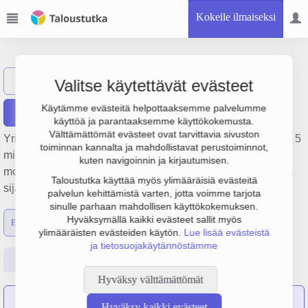
Kokeile ilmaiseksi
Aro-Yhtymä Oy
Näytä haku
Valitse käytettävät evästeet
Käytämme evästeitä helpottaaksemme palvelumme
Raportit
käyttöä ja parantaaksemme käyttökokemusta.
Välttämättömät evästeet ovat tarvittavia sivuston
Yrityksen Aro-Yhtymä Oy liikevaihto on 440.2 milj. € ja tulos 5
toiminnan kannalta ja mahdollistavat perustoiminnot,
milj. €. Sen päätoimiala on Autojen ja kevyiden
kuten navigoinnin ja kirjautumisen.
moottoriajoneuvojen tukkukauppa, perustamisvuosi 1978 ja
Taloustutka käyttää myös ylimääräisiä evästeitä
sijainti Helsinki. Yrityksen yhtiömuoto Osakeyhtiö (OY).
palvelun kehittämistä varten, jotta voimme tarjota
sinulle parhaan mahdollisen käyttökokemuksen.
Hyväksymällä kaikki evästeet sallit myös
Emon luvut
Konsernin luvut
ylimääräisten evästeiden käytön.
Lue lisää evästeistä
ja tietosuojakäytännöstämme
Perustiedot
Tilinpäätösluvut
Päättäjätiedot
Hyväksy välttämättömät
Seuraavat yritykset ovat sulautuneet yritykseen Aro-Yhtymä
Hyväksy kaikki evästeet