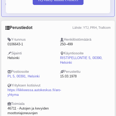
Oy:
Aro Vehicle Logistics Oy
,
AutoFennica Oy
,
Aro
Parts Logistics Oy
Perustiedot
Lähde: YTJ, PRH, Traficom
Y-tunnus
Henkilöstömäärä
0106643-1
250–499
Sijainti
Käyntiosoite
Helsinki
RISTIPELLONTIE 5, 00390,
Helsinki
Postiosoite
Perustettu
PL 5, 00391, Helsinki
15.03.1978
Yrityksen kotisivut
https://liikkeessa.autokeskus.fi/aro-
yhtyma
Toimiala
46711 - Autojen ja kevyiden
moottoriajoneuvojen