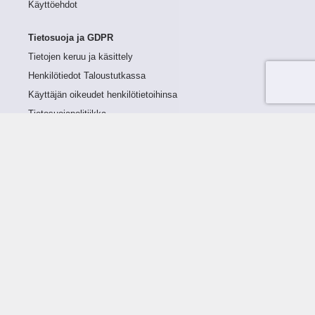
Käyttöehdot
Tietosuoja ja GDPR
Tietojen keruu ja käsittely
Henkilötiedot Taloustutkassa
Käyttäjän oikeudet henkilötietoihinsa
Tietosuojapolitiikka
Tietoturvapolitiikka
Evästeet
Tutustu palveluun
Ratkaisut
Tietoa palvelusta
Luottorajan määrittely
Tunnusluvut
Maksuviiveet
Hinnasto
Päivitykset