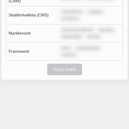
(CRM)
rem ipsum d
m ipsum
Sisällönhallinta (CMS)
m dolor si
rem ipsum dolor sit
rem ipsu
Markkinointi
ipsum dolor
rem ips
rem i
m ipsum dolor
Framework
ipsum d
Näytä kaikki