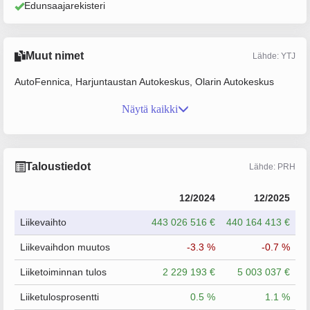
Edunsaajarekisteri
Muut nimet
Lähde: YTJ
AutoFennica, Harjuntaustan Autokeskus, Olarin Autokeskus
Näytä kaikki
Taloustiedot
Lähde: PRH
12/2024
12/2025
Liikevaihto
443 026 516 €
440 164 413 €
Liikevaihdon muutos
-3.3 %
-0.7 %
Liiketoiminnan tulos
2 229 193 €
5 003 037 €
Liiketulosprosentti
0.5 %
1.1 %