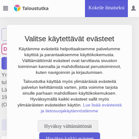
Kokeile ilmaiseksi
Näytä haku
Valitse käytettävät evästeet
Dental Service Nick Oy
DS
Käytämme evästeitä helpottaaksemme palvelumme
käyttöä ja parantaaksemme käyttökokemusta.
Välttämättömät evästeet ovat tarvittavia sivuston
Raportit
toiminnan kannalta ja mahdollistavat perustoiminnot,
kuten navigoinnin ja kirjautumisen.
Yrityksen Dental Service Nick Oy liikevaihto on 2.4 milj. €,
Taloustutka käyttää myös ylimääräisiä evästeitä
tulos 242 000 € ja henkilöstömäärä 3. Sen päätoimiala on
palvelun kehittämistä varten, jotta voimme tarjota
Lääkinnällisten tuotteiden tukkukauppa, perustamisvuosi
sinulle parhaan mahdollisen käyttökokemuksen.
1978 ja sijainti Helsinki. Yrityksen yhtiömuoto Osakeyhtiö
Hyväksymällä kaikki evästeet sallit myös
(OY).
ylimääräisten evästeiden käytön.
Lue lisää evästeistä
ja tietosuojakäytännöstämme
Perustiedot
Tilinpäätösluvut
Päättäjätiedot
Hyväksy välttämättömät
Hyväksy kaikki evästeet