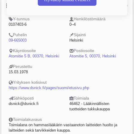
Perustiedot
Lähde: YTJ, PRH, Traficom
Y-tunnus
Henkilöstömäärä
0107403-6
0–4
Puhelin
Sijainti
09-665003
Helsinki
Käyntiosoite
Postiosoite
Atomitie 5 B, 00370, Helsinki
Atomitie 5, 00370, Helsinki
Perustettu
15.03.1978
Yrityksen kotisivut
https://www.dsnick.fi/pages/suomi/etusivu.php
Sähköposti
Toimiala
dsnick@dsnick.fi
46462 - Lääkinnällisten
tuotteiden tukkukauppa
Toimialakuvaus
Toimialana on hammaslääkärin vastaanoton laitteiden huolto ja
laitteiden sekä tarvikkeiden kauppa.