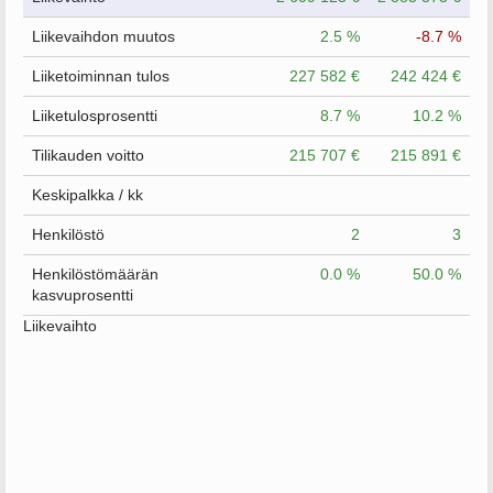
Liikevaihdon muutos
2.5 %
-8.7 %
Liiketoiminnan tulos
227 582 €
242 424 €
Liiketulosprosentti
8.7 %
10.2 %
Tilikauden voitto
215 707 €
215 891 €
Keskipalkka / kk
Henkilöstö
2
3
Henkilöstömäärän
0.0 %
50.0 %
kasvuprosentti
Liikevaihto