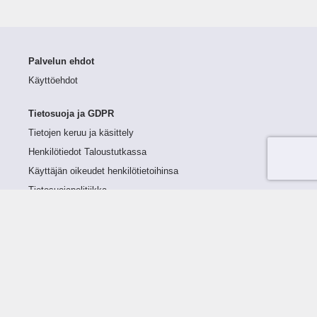
Palvelun ehdot
Käyttöehdot
Tietosuoja ja GDPR
Tietojen keruu ja käsittely
Henkilötiedot Taloustutkassa
Käyttäjän oikeudet henkilötietoihinsa
Tietosuojapolitiikka
Tietoturvapolitiikka
Evästeet
Tutustu palveluun
Ratkaisut
Tietoa palvelusta
Luottorajan määrittely