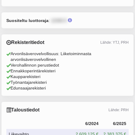
Suositeltu luottoraja
:
12345 €
Rekisteritiedot
Lähde: YTJ, PRH
Arvonlisäverovelvollisuus: Liiketoiminnasta
arvonlisäverovelvollinen
Verohallinnon perustiedot
Ennakkoperintärekisteri
Kaupparekisteri
Työnantajarekisteri
Edunsaajarekisteri
Taloustiedot
Lähde: PRH
6/2024
6/2025
Liikevaihto
2 609 125 €
2 383 375 €