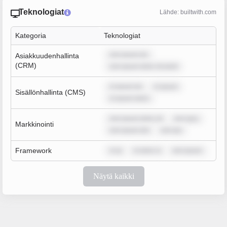
Teknologiat
Lähde: builtwith.com
Kategoria
Teknologiat
rem ipsum do
Asiakkuudenhallinta
(CRM)
rem ipsum dolor sit amet
m ipsum do
m ipsum
Sisällönhallinta (CMS)
m ipsum dolor
rem ipsum dolor sit
rem ipsu
Markkinointi
rem ipsum dol
rem ips
Framework
m ip
m dolor si
rem ipsum
Näytä kaikki