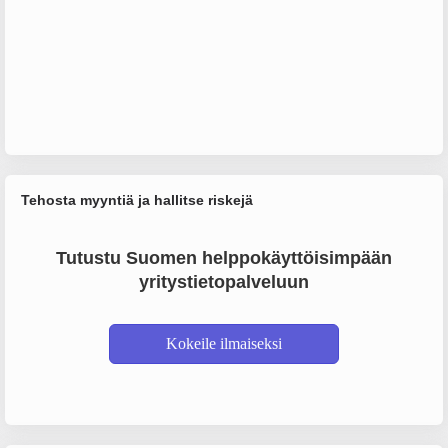
Tehosta myyntiä ja hallitse riskejä
Tutustu Suomen helppokäyttöisimpään
yritystietopalveluun
Kokeile ilmaiseksi