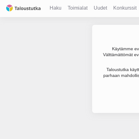
Haku
Toimialat
Uudet
Konkurssit
Käytämme evä
Välttämättömät evä
Joudumme käyt
Taloustutka käyt
parhaan mahdollis