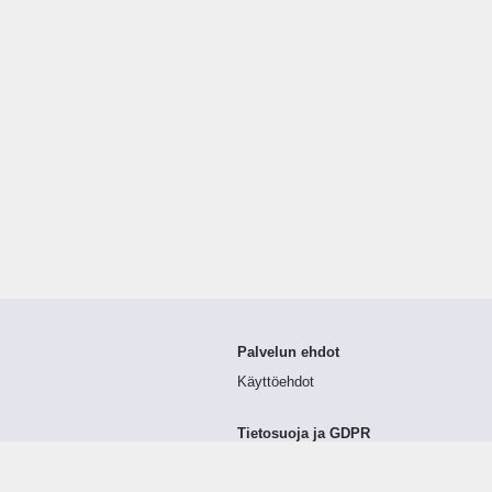
Palvelun ehdot
Käyttöehdot
Tietosuoja ja GDPR
Tietojen keruu ja käsittely