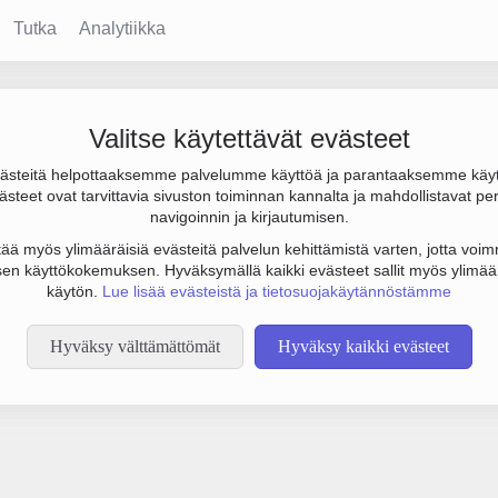
Tutka
Analytiikka
Valitse käytettävät evästeet
steitä helpottaaksemme palvelumme käyttöä ja parantaaksemme käy
steet ovat tarvittavia sivuston toiminnan kannalta ja mahdollistavat pe
tämään botinestovarmennusta sivustollamme. Suoritathan alla olevan
navigoinnin ja kirjautumisen.
tää myös ylimääräisiä evästeitä palvelun kehittämistä varten, jotta voimm
en käyttökokemuksen. Hyväksymällä kaikki evästeet sallit myös ylimää
käytön.
Lue lisää evästeistä ja tietosuojakäytännöstämme
Hyväksy välttämättömät
Hyväksy kaikki evästeet