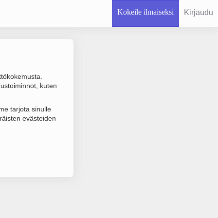
Kokeile ilmaiseksi
Kirjaudu
ttökokemusta.
rustoiminnot, kuten
 varmistuksen.
e tarjota sinulle
räisten evästeiden