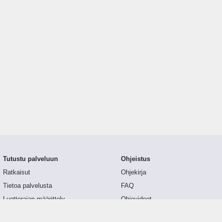
Tutustu palveluun
Ohjeistus
Ratkaisut
Ohjekirja
Tietoa palvelusta
FAQ
Luottorajan määrittely
Ohjevideot
Tunnusluvut
API-dokumentaatio