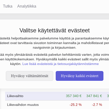
Tutka
Analytiikka
Valitse käytettävät evästeet
steitä helpottaaksemme palvelumme käyttöä ja parantaaksemme käy
000 €. Sen päätoimiala on Talonrakentaminen, perustamisvuosi 19
steet ovat tarvittavia sivuston toiminnan kannalta ja mahdollistavat pe
navigoinnin ja kirjautumisen.
tää myös ylimääräisiä evästeitä palvelun kehittämistä varten, jotta voimm
en käyttökokemuksen. Hyväksymällä kaikki evästeet sallit myös ylimää
käytön.
Lue lisää evästeistä ja tietosuojakäytännöstämme
Hyväksy välttämättömät
Hyväksy kaikki evästeet
Taloustiedot
12/2023
12/2024
Liikevaihto
357 340 €
347 841 €
3
Liikevaihdon muutos
-25.2 %
-2.7 %