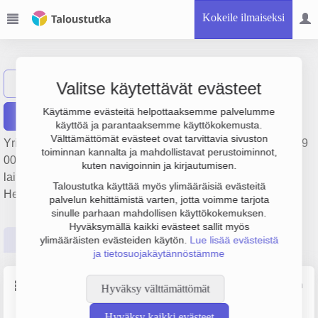
Kokeile ilmaiseksi
Kruunuradio Oy
Näytä haku
Valitse käytettävät evästeet
Käytämme evästeitä helpottaaksemme palvelumme
Raportit
käyttöä ja parantaaksemme käyttökokemusta.
Välttämättömät evästeet ovat tarvittavia sivuston
Yrityksen Kruunuradio Oy liikevaihto on 1.3 milj. € ja tulos 19
toiminnan kannalta ja mahdollistavat perustoiminnot,
000 €. Sen päätoimiala on Tieto- ja viestintäteknisten
kuten navigoinnin ja kirjautumisen.
laitteiden vähittäiskauppa, perustamisvuosi 1978 ja sijainti
Taloustutka käyttää myös ylimääräisiä evästeitä
Helsinki. Yrityksen yhtiömuoto Osakeyhtiö (OY).
palvelun kehittämistä varten, jotta voimme tarjota
sinulle parhaan mahdollisen käyttökokemuksen.
Hyväksymällä kaikki evästeet sallit myös
Perustiedot
Tilinpäätösluvut
Päättäjätiedot
ylimääräisten evästeiden käytön.
Lue lisää evästeistä
ja tietosuojakäytännöstämme
Perustiedot
Lähde: YTJ, PRH, Traficom
Hyväksy välttämättömät
Hyväksy kaikki evästeet
Y-tunnus
Henkilöstömäärä