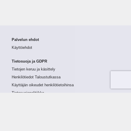
Palvelun ehdot
Käyttöehdot
Tietosuoja ja GDPR
Tietojen keruu ja käsittely
Henkilötiedot Taloustutkassa
Käyttäjän oikeudet henkilötietoihinsa
Tietosuojapolitiikka
Tietoturvapolitiikka
Evästeet
Tutustu palveluun
Ratkaisut