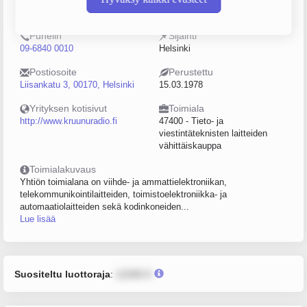
0110319-1
0–4
Puhelin
Sijainti
09-6840 0010
Helsinki
Postiosoite
Perustettu
Liisankatu 3, 00170, Helsinki
15.03.1978
Yrityksen kotisivut
Toimiala
http://www.kruunuradio.fi
47400 - Tieto- ja
viestintäteknisten laitteiden
vähittäiskauppa
Toimialakuvaus
Yhtiön toimialana on viihde- ja ammattielektroniikan,
telekommunikointilaitteiden, toimistoelektroniikka- ja
automaatiolaitteiden sekä kodinkoneiden...
Lue lisää
Suositeltu luottoraja
:
12345 €