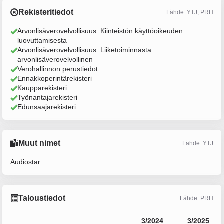
Rekisteritiedot
Lähde: YTJ, PRH
Arvonlisäverovelvollisuus: Kiinteistön käyttöoikeuden
luovuttamisesta
Arvonlisäverovelvollisuus: Liiketoiminnasta
arvonlisäverovelvollinen
Verohallinnon perustiedot
Ennakkoperintärekisteri
Kaupparekisteri
Työnantajarekisteri
Edunsaajarekisteri
Muut nimet
Lähde: YTJ
Audiostar
Taloustiedot
Lähde: PRH
3/2024
3/2025