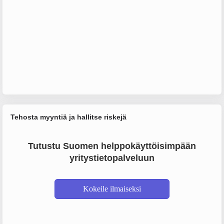
Tehosta myyntiä ja hallitse riskejä
Tutustu Suomen helppokäyttöisimpään
yritystietopalveluun
Kokeile ilmaiseksi