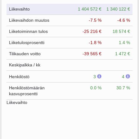
Liikevaihto
1 404 572 €
1 340 122 €
Liikevaihdon muutos
-7.5 %
-4.6 %
Liiketoiminnan tulos
-25 216 €
18 574 €
Liiketulosprosentti
-1.8 %
1.4 %
Tilikauden voitto
-39 565 €
1 472 €
Keskipalkka / kk
Henkilöstö
3
4
Henkilöstömäärän
0.0 %
30.7 %
kasvuprosentti
Liikevaihto