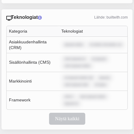
Teknologiat
Lähde: builtwith.com
Kategoria
Teknologiat
Asiakkuudenhallinta
ipsum dolo
m dolor sit amet, co
(CRM)
rem ipsum d
m ipsum
Sisällönhallinta (CMS)
rem ipsum dolo
m ipsum dolor sit
ipsum
Markkinointi
rem ipsum dol
m ipsu
rem i
rem ipsum dolo
Framework
ipsum d
Näytä kaikki