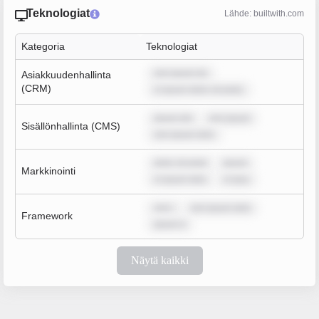
Teknologiat
Lähde: builtwith.com
Kategoria
Teknologiat
rem ipsum do
Asiakkuudenhallinta
(CRM)
m ipsum dolor sit amet,
ipsum dol
rem ipsum
Sisällönhallinta (CMS)
rem ipsum dolo
dolor sit amet
ipsum
Markkinointi
m ipsum dolo
m ipsu
rem i
rem ipsum dolo
Framework
ipsum d
Näytä kaikki