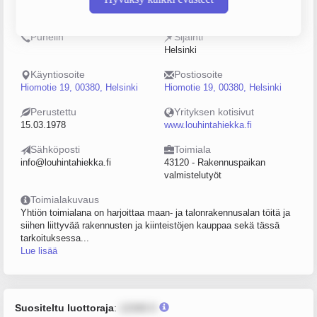
0110989-2
50–99
Puhelin
Sijainti
Helsinki
Käyntiosoite
Postiosoite
Hiomotie 19, 00380, Helsinki
Hiomotie 19, 00380, Helsinki
Perustettu
Yrityksen kotisivut
15.03.1978
www.louhintahiekka.fi
Sähköposti
Toimiala
info@louhintahiekka.fi
43120 - Rakennuspaikan
valmistelutyöt
Toimialakuvaus
Yhtiön toimialana on harjoittaa maan- ja talonrakennusalan töitä ja
siihen liittyvää rakennusten ja kiinteistöjen kauppaa sekä tässä
tarkoituksessa...
Lue lisää
Suositeltu luottoraja
:
12345 €