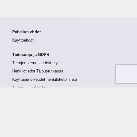
Palvelun ehdot
Käyttöehdot
Tietosuoja ja GDPR
Tietojen keruu ja käsittely
Henkilötiedot Taloustutkassa
Käyttäjän oikeudet henkilötietoihinsa
Tietosuojapolitiikka
Tietoturvapolitiikka
Evästeet
Tutustu palveluun
Ratkaisut
Tietoa palvelusta