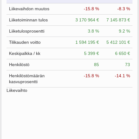
Liikevaihdon muutos
-15.8 %
-8.3 %
Liiketoiminnan tulos
3 170 964 €
7 145 873 €
Liiketulosprosentti
3.8 %
9.2 %
Tilikauden voitto
1 594 195 €
5 412 101 €
Keskipalkka / kk
5 399 €
6 650 €
Henkilöstö
85
73
Henkilöstömäärän
-15.8 %
-14.1 %
kasvuprosentti
Liikevaihto