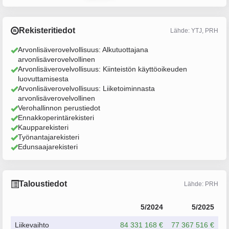
Rekisteritiedot
Lähde: YTJ, PRH
Arvonlisäverovelvollisuus: Alkutuottajana
arvonlisäverovelvollinen
Arvonlisäverovelvollisuus: Kiinteistön käyttöoikeuden
luovuttamisesta
Arvonlisäverovelvollisuus: Liiketoiminnasta
arvonlisäverovelvollinen
Verohallinnon perustiedot
Ennakkoperintärekisteri
Kaupparekisteri
Työnantajarekisteri
Edunsaajarekisteri
Taloustiedot
Lähde: PRH
5/2024
5/2025
Liikevaihto
84 331 168 €
77 367 516 €