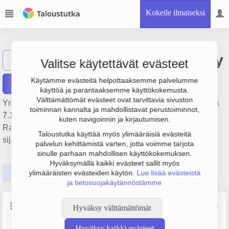
Kokeile ilmaiseksi
Louhintahiekka Oy
Näytä haku
Valitse käytettävät evästeet
Käytämme evästeitä helpottaaksemme palvelumme
Raportit
käyttöä ja parantaaksemme käyttökokemusta.
Välttämättömät evästeet ovat tarvittavia sivuston
Yrityksen Louhintahiekka Oy liikevaihto on 77.4 milj. €, tulos
toiminnan kannalta ja mahdollistavat perustoiminnot,
7.1 milj. € ja henkilöstömäärä 73. Sen päätoimiala on
kuten navigoinnin ja kirjautumisen.
Rakennuspaikan valmistelutyöt, perustamisvuosi 1978 ja
Taloustutka käyttää myös ylimääräisiä evästeitä
sijainti Helsinki. Yrityksen yhtiömuoto Osakeyhtiö (OY).
palvelun kehittämistä varten, jotta voimme tarjota
sinulle parhaan mahdollisen käyttökokemuksen.
Hyväksymällä kaikki evästeet sallit myös
Perustiedot
Tilinpäätösluvut
Päättäjätiedot
ylimääräisten evästeiden käytön.
Lue lisää evästeistä
ja tietosuojakäytännöstämme
Perustiedot
Lähde: YTJ, PRH, Traficom
Hyväksy välttämättömät
Hyväksy kaikki evästeet
Y-tunnus
Henkilöstömäärä