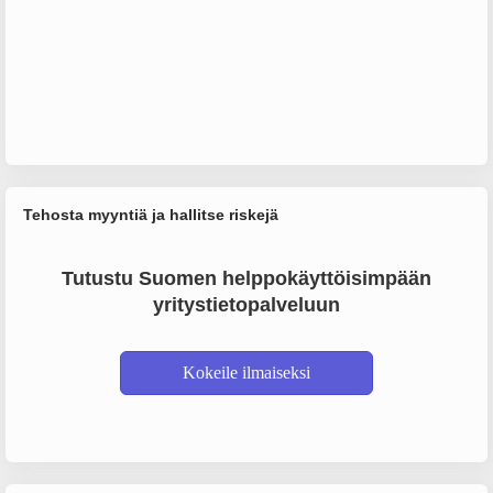
Tehosta myyntiä ja hallitse riskejä
Tutustu Suomen helppokäyttöisimpään
yritystietopalveluun
Kokeile ilmaiseksi