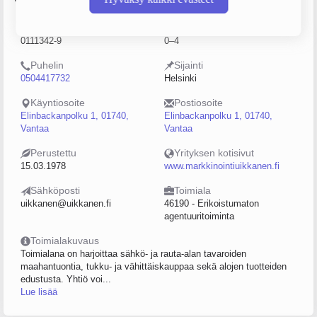
Y-tunnus
Henkilöstömäärä
0111342-9
0–4
Puhelin
Sijainti
0504417732
Helsinki
Käyntiosoite
Postiosoite
Elinbackanpolku 1, 01740,
Elinbackanpolku 1, 01740,
Vantaa
Vantaa
Perustettu
Yrityksen kotisivut
15.03.1978
www.markkinointiuikkanen.fi
Sähköposti
Toimiala
uikkanen@uikkanen.fi
46190 - Erikoistumaton
agentuuritoiminta
Toimialakuvaus
Toimialana on harjoittaa sähkö- ja rauta-alan tavaroiden
maahantuontia, tukku- ja vähittäiskauppaa sekä alojen tuotteiden
edustusta. Yhtiö voi...
Lue lisää