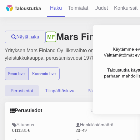
Haku
Toimialat
Uudet
Konkurssit
Mars Finland Oy
Näytä haku
MF
Käytämme evä
Yrityksen Mars Finland Oy liikevaihto on 65.2 milj. €, tulos 1
Välttämättömät evä
yleistukkukauppa, perustamisvuosi 1978 ja sijainti Helsinki.
Taloustutka käyt
Emon luvut
Konsernin luvut
parhaan mahdollis
Perustiedot
Tilinpäätösluvut
Päättäjätiedot
Perustiedot
Lähde: YTJ, PRH, Traficom
Y-tunnus
Henkilöstömäärä
0111381-6
20–49