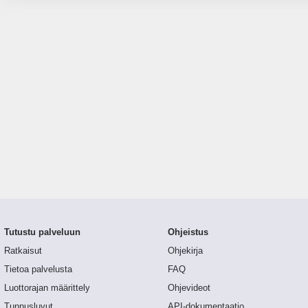
Tutustu palveluun
Ohjeistus
Ratkaisut
Ohjekirja
Tietoa palvelusta
FAQ
Luottorajan määrittely
Ohjevideot
Tunnusluvut
API-dokumentaatio