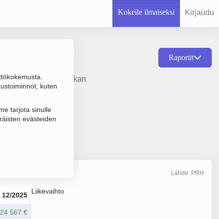
Kokeile ilmaiseksi
Kirjaudu
Raportit
ttökokemusta.
keiden, juomien ja tupakan
rustoiminnot, kuten
e tarjota sinulle
räisten evästeiden
Lähde: PRH
Liikevaihto
12/2025
24 567 €