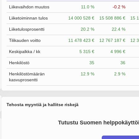
Liikevaihdon muutos
11.0 %
-0.2 %
Liiketoiminnan tulos
14 000 528 €
15 508 886 €
15 1
Liiketulosprosentti
20.2 %
22.4 %
Tilikauden voitto
11 478 423 €
12 767 187 €
12 3
Keskipalkka / kk
5 315 €
4 996 €
Henkilöstö
35
36
Henkilöstömäärän
12.9 %
2.9 %
kasvuprosentti
Tehosta myyntiä ja hallitse riskejä
Tutustu Suomen helppokäyttöi