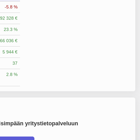
-5.8 %
92 328 €
23.3 %
66 036 €
5 944 €
37
2.8 %
simpään yritystietopalveluun