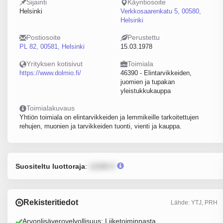
Sijainti
Käyntiosoite
Helsinki
Verkkosaarenkatu 5, 00580,
Helsinki
Postiosoite
Perustettu
PL 82, 00581, Helsinki
15.03.1978
Yrityksen kotisivut
Toimiala
https://www.dolmio.fi/
46390 - Elintarvikkeiden,
juomien ja tupakan
yleistukkukauppa
Toimialakuvaus
Yhtiön toimiala on elintarvikkeiden ja lemmikeille tarkoitettujen
rehujen, muonien ja tarvikkeiden tuonti, vienti ja kauppa.
Suositeltu luottoraja
:
12345 €
Rekisteritiedot
Lähde: YTJ, PRH
Arvonlisäverovelvollisuus: Liiketoiminnasta