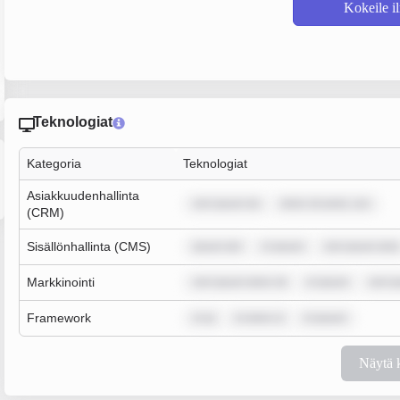
Kokeile i
Teknologiat
Kategoria
Teknologiat
Asiakkuudenhallinta
rem ipsum do
dolor sit amet, con
(CRM)
Sisällönhallinta (CMS)
ipsum dol
m ipsum
rem ipsum dolo
Markkinointi
rem ipsum dolor sit
m ipsum
rem i
Framework
m ip
m dolor si
m ipsum
Näytä 