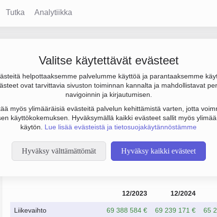
Tutka
Analytiikka
Valitse käytettävät evästeet
steitä helpottaaksemme palvelumme käyttöä ja parantaaksemme käy
5.2 milj. € ja henkilöstömäärä 37. Sen päätoimiala on Elintarvik
steet ovat tarvittavia sivuston toiminnan kannalta ja mahdollistavat pe
 Yrityksen yhtiömuoto Osakeyhtiö (OY).
navigoinnin ja kirjautumisen.
tää myös ylimääräisiä evästeitä palvelun kehittämistä varten, jotta voimm
en käyttökokemuksen. Hyväksymällä kaikki evästeet sallit myös ylimää
käytön.
Lue lisää evästeistä ja tietosuojakäytännöstämme
Hyväksy välttämättömät
Hyväksy kaikki evästeet
Taloustiedot
12/2023
12/2024
Liikevaihto
69 388 584 €
69 239 171 €
65 2