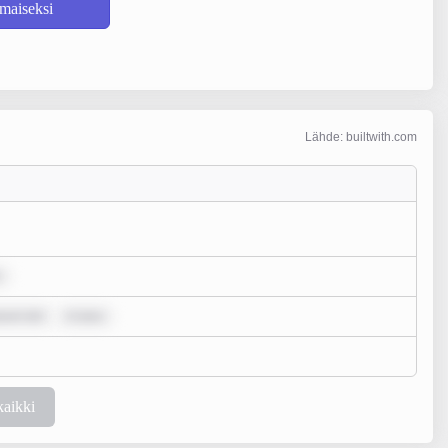
lmaiseksi
Lähde: builtwith.com
psum dol
m ipsu
kaikki