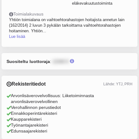
eläkevakuutustoiminta
Toimialakuvaus
Yhtiön toimialana on vaihtoehtorahastojen hoitajista annetun lain
(162/2014) 2 luvun 3 pykälän tarkoittama vaihtoehtorahastojen
hoitaminen. Yhtiön...
Lue lisää
Suositeltu luottoraja
:
12345 €
Rekisteritiedot
Lähde: YTJ, PRH
Arvonlisäverovelvollisuus: Liiketoiminnasta
arvonlisäverovelvollinen
Verohallinnon perustiedot
Ennakkoperintärekisteri
Kaupparekisteri
Työnantajarekisteri
Edunsaajarekisteri