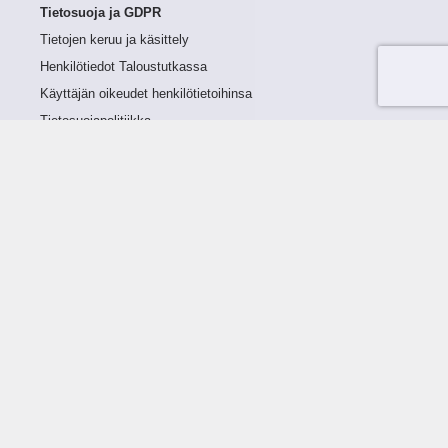
Tietosuoja ja GDPR
Tietojen keruu ja käsittely
Henkilötiedot Taloustutkassa
Käyttäjän oikeudet henkilötietoihinsa
Tietosuojapolitiikka
Tietoturvapolitiikka
Evästeet
Tutustu palveluun
Ratkaisut
Tietoa palvelusta
Luottorajan määrittely
Tunnusluvut
Maksuviiveet
Hinnasto
Päivitykset
Ohjeistus