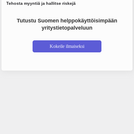
Tehosta myyntiä ja hallitse riskejä
Tutustu Suomen helppokäyttöisimpään
yritystietopalveluun
Kokeile ilmaiseksi