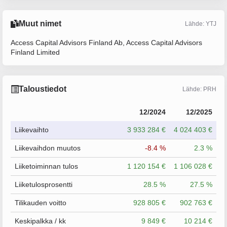
Muut nimet
Lähde: YTJ
Access Capital Advisors Finland Ab, Access Capital Advisors
Finland Limited
Taloustiedot
Lähde: PRH
12/2024
12/2025
Liikevaihto
3 933 284 €
4 024 403 €
Liikevaihdon muutos
-8.4 %
2.3 %
Liiketoiminnan tulos
1 120 154 €
1 106 028 €
Liiketulosprosentti
28.5 %
27.5 %
Tilikauden voitto
928 805 €
902 763 €
Keskipalkka / kk
9 849 €
10 214 €