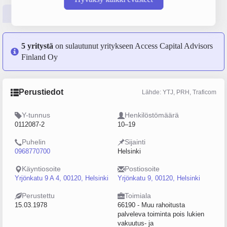
Perustiedot
Tilinpäätösluvut
Päättäjätiedot
5 yritystä
on sulautunut yritykseen Access Capital Advisors
Finland Oy
Perustiedot
Lähde: YTJ, PRH, Traficom
Y-tunnus
Henkilöstömäärä
0112087-2
10–19
Puhelin
Sijainti
0968770700
Helsinki
Käyntiosoite
Postiosoite
Yrjönkatu 9 A 4, 00120, Helsinki
Yrjönkatu 9, 00120, Helsinki
Perustettu
Toimiala
15.03.1978
66190 - Muu rahoitusta
palveleva toiminta pois lukien
vakuutus- ja