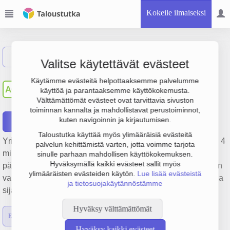
Kokeile ilmaiseksi
Näytä haku
Valitse käytettävät evästeet
Access Capital Advisors
Käytämme evästeitä helpottaaksemme palvelumme
AC
käyttöä ja parantaaksemme käyttökokemusta.
Finland Oy
Välttämättömät evästeet ovat tarvittavia sivuston
toiminnan kannalta ja mahdollistavat perustoiminnot,
kuten navigoinnin ja kirjautumisen.
Raportit
Taloustutka käyttää myös ylimääräisiä evästeitä
Yrityksen Access Capital Advisors Finland Oy liikevaihto on 4
palvelun kehittämistä varten, jotta voimme tarjota
milj. €, tulos 1.1 milj. € ja henkilöstömäärä 11. Sen
sinulle parhaan mahdollisen käyttökokemuksen.
Hyväksymällä kaikki evästeet sallit myös
päätoimiala on Muu rahoitusta palveleva toiminta pois lukien
ylimääräisten evästeiden käytön.
Lue lisää evästeistä
vakuutus- ja eläkevakuutustoiminta, perustamisvuosi 1978 ja
ja tietosuojakäytännöstämme
sijainti Helsinki. Yrityksen yhtiömuoto Osakeyhtiö (OY).
Hyväksy välttämättömät
Emon luvut
Konsernin luvut
Hyväksy kaikki evästeet