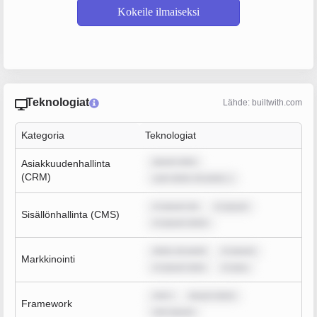
Kokeile ilmaiseksi
Teknologiat
Lähde: builtwith.com
Kategoria
Teknologiat
ipsum dolo
Asiakkuudenhallinta
(CRM)
sum dolor sit amet, c
m ipsum do
m ipsum
Sisällönhallinta (CMS)
m ipsum dolor
dolor sit amet
m ipsum
Markkinointi
m ipsum dolo
m ipsu
rem i
ipsum dolor
Framework
rem ipsum