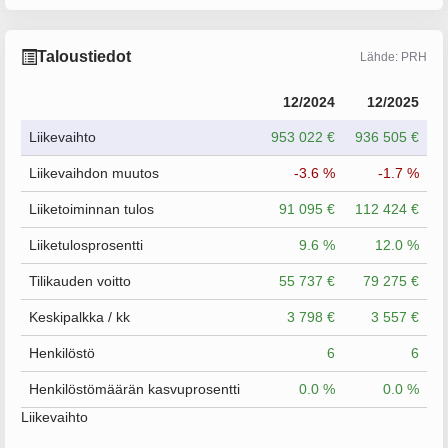
Taloustiedot
Lähde: PRH
12/2024
12/2025
Liikevaihto
953 022 €
936 505 €
Liikevaihdon muutos
-3.6 %
-1.7 %
Liiketoiminnan tulos
91 095 €
112 424 €
Liiketulosprosentti
9.6 %
12.0 %
Tilikauden voitto
55 737 €
79 275 €
Keskipalkka / kk
3 798 €
3 557 €
Henkilöstö
6
6
Henkilöstömäärän kasvuprosentti
0.0 %
0.0 %
Liikevaihto