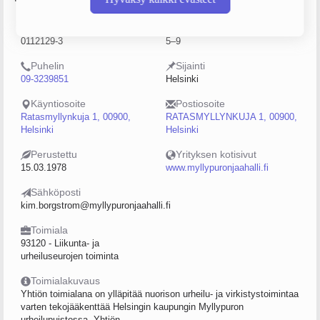
Y-tunnus
Henkilöstömäärä
0112129-3
5–9
Puhelin
Sijainti
09-3239851
Helsinki
Käyntiosoite
Postiosoite
Ratasmyllynkuja 1, 00900,
RATASMYLLYNKUJA 1, 00900,
Helsinki
Helsinki
Perustettu
Yrityksen kotisivut
15.03.1978
www.myllypuronjaahalli.fi
Sähköposti
kim.borgstrom@myllypuronjaahalli.fi
Toimiala
93120 - Liikunta- ja
urheiluseurojen toiminta
Toimialakuvaus
Yhtiön toimialana on ylläpitää nuorison urheilu- ja virkistystoimintaa
varten tekojääkenttää Helsingin kaupungin Myllypuron
urheilupuistossa. Yhtiön...