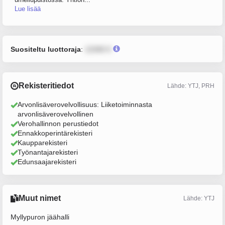
Lue lisää
Suositeltu luottoraja
:
12345 €
Rekisteritiedot
Lähde: YTJ, PRH
Arvonlisäverovelvollisuus: Liiketoiminnasta
arvonlisäverovelvollinen
Verohallinnon perustiedot
Ennakkoperintärekisteri
Kaupparekisteri
Työnantajarekisteri
Edunsaajarekisteri
Muut nimet
Lähde: YTJ
Myllypuron jäähalli