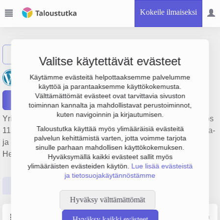
Kokeile ilmaiseksi
Näytä haku
Valitse käytettävät evästeet
Nuorisojääkenttä Oy
Käytämme evästeitä helpottaaksemme palvelumme
käyttöä ja parantaaksemme käyttökokemusta.
Välttämättömät evästeet ovat tarvittavia sivuston
Raportit
toiminnan kannalta ja mahdollistavat perustoiminnot,
kuten navigoinnin ja kirjautumisen.
Yrityksen Nuorisojääkenttä Oy liikevaihto on 937 000 €, tulos
Taloustutka käyttää myös ylimääräisiä evästeitä
112 000 € ja henkilöstömäärä 6. Sen päätoimiala on Liikunta-
palvelun kehittämistä varten, jotta voimme tarjota
ja urheiluseurojen toiminta, perustamisvuosi 1978 ja sijainti
sinulle parhaan mahdollisen käyttökokemuksen.
Helsinki. Yrityksen yhtiömuoto Osakeyhtiö (OY).
Hyväksymällä kaikki evästeet sallit myös
ylimääräisten evästeiden käytön.
Lue lisää evästeistä
ja tietosuojakäytännöstämme
Perustiedot
Tilinpäätösluvut
Päättäjätiedot
Hyväksy välttämättömät
Perustiedot
Lähde: YTJ, PRH, Traficom
Hyväksy kaikki evästeet