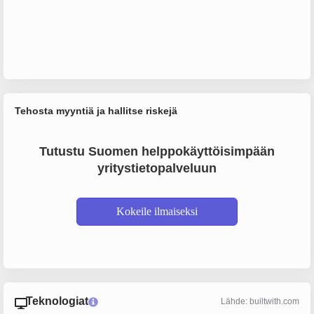
Tehosta myyntiä ja hallitse riskejä
Tutustu Suomen helppokäyttöisimpään
yritystietopalveluun
Kokeile ilmaiseksi
Teknologiat
Lähde: builtwith.com