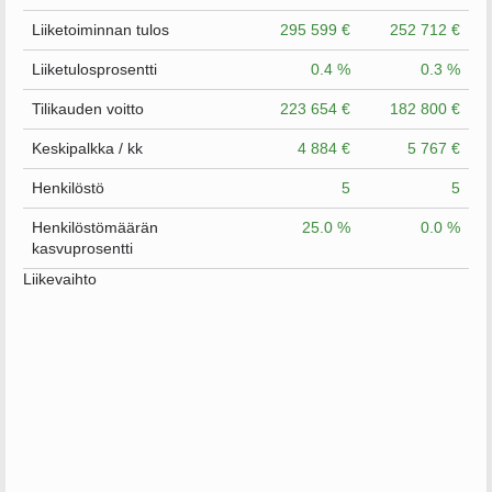
Liiketoiminnan tulos
295 599 €
252 712 €
Liiketulosprosentti
0.4 %
0.3 %
Tilikauden voitto
223 654 €
182 800 €
Keskipalkka / kk
4 884 €
5 767 €
Henkilöstö
5
5
Henkilöstömäärän
25.0 %
0.0 %
kasvuprosentti
Liikevaihto