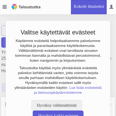
Kokeile ilmaiseksi
Romukeskus Oy
Näytä haku
Valitse käytettävät evästeet
Käytämme evästeitä helpottaaksemme palvelumme
Raportit
käyttöä ja parantaaksemme käyttökokemusta.
Välttämättömät evästeet ovat tarvittavia sivuston
Yrityksen Romukeskus Oy liikevaihto on 74.6 milj. €, tulos
toiminnan kannalta ja mahdollistavat perustoiminnot,
253 000 € ja henkilöstömäärä 5. Sen päätoimiala on Jätteen
kuten navigoinnin ja kirjautumisen.
materiaalihyödyntäminen, perustamisvuosi 1978 ja sijainti
Taloustutka käyttää myös ylimääräisiä evästeitä
Helsinki. Yrityksen yhtiömuoto Osakeyhtiö (OY).
palvelun kehittämistä varten, jotta voimme tarjota
sinulle parhaan mahdollisen käyttökokemuksen.
Hyväksymällä kaikki evästeet sallit myös
Perustiedot
Tilinpäätösluvut
Päättäjätiedot
ylimääräisten evästeiden käytön.
Lue lisää evästeistä
ja tietosuojakäytännöstämme
Perustiedot
Lähde: YTJ, PRH, Traficom
Hyväksy välttämättömät
Hyväksy kaikki evästeet
Y-tunnus
Henkilöstömäärä