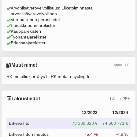
Arvonlisäverovelvollisuus: Liiketoiminnasta
arvonlisäverovelvollinen
Verohallinnon perustiedot
Ennakkoperintärekisteri
Kaupparekisteri
Työnantajarekisteri
Edunsaajarekisteri
Muut nimet
Lähde: YTJ
RK metallinkierrätys.fi, RK metalrecycling.fi
Taloustiedot
Lähde: PRH
12/2023
12/2024
Liikevaihto
78 389 328 €
74 568 771 €
Liikevaihdon muutos
-6.4 %
-4.9 %