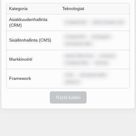
Kategoria
Teknologiat
Asiakkuudenhallinta
m ipsum dol
dolor sit amet, con
(CRM)
m ipsum do
rem ipsum
Sisällönhallinta (CMS)
rem ipsum dolo
ipsum dolor sit a
m ipsum
Markkinointi
m ipsum dolo
rem ips
m ip
rem ipsum dolo
Framework
ipsum d
Näytä kaikki