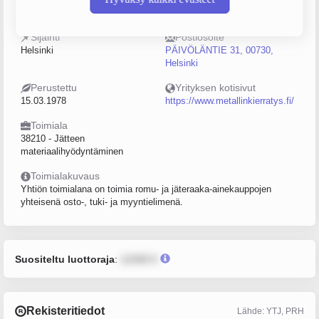
0113480-1
5–9
Sijainti
Postiosoite
Helsinki
PÄIVÖLÄNTIE 31, 00730,
Helsinki
Perustettu
Yrityksen kotisivut
15.03.1978
https://www.metallinkierratys.fi/
Toimiala
38210 - Jätteen
materiaalihyödyntäminen
Toimialakuvaus
Yhtiön toimialana on toimia romu- ja jäteraaka-ainekauppojen
yhteisenä osto-, tuki- ja myyntielimenä.
Suositeltu luottoraja
:
12345 €
Rekisteritiedot
Lähde: YTJ, PRH