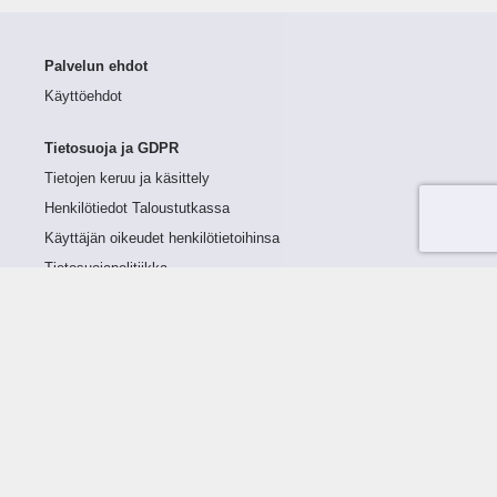
Palvelun ehdot
Käyttöehdot
Tietosuoja ja GDPR
Tietojen keruu ja käsittely
Henkilötiedot Taloustutkassa
Käyttäjän oikeudet henkilötietoihinsa
Tietosuojapolitiikka
Tietoturvapolitiikka
Evästeet
Tutustu palveluun
Ratkaisut
Tietoa palvelusta
Luottorajan määrittely
Tunnusluvut