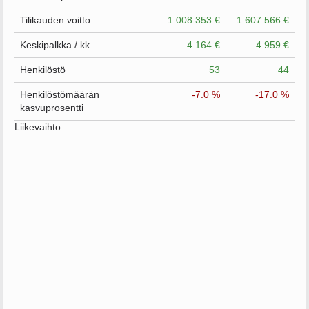
Tilikauden voitto
1 008 353 €
1 607 566 €
Keskipalkka / kk
4 164 €
4 959 €
Henkilöstö
53
44
Henkilöstömäärän
-7.0 %
-17.0 %
kasvuprosentti
Liikevaihto