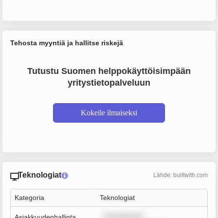
Tehosta myyntiä ja hallitse riskejä
Tutustu Suomen helppokäyttöisimpään
yritystietopalveluun
Kokeile ilmaiseksi
Teknologiat
Lähde: builtwith.com
Kategoria
Teknologiat
rem ipsum do
Asiakkuudenhallinta