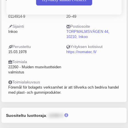
Y-tunnus
Henkilöstömäärä
0114914-9
20–49
Sijainti
Postiosoite
Inkoo
TORPMALMSVÄGEN 44,
10210, Inkoo
Perustettu
Yrityksen kotisivut
15.03.1978
https://nomatec.fi/
Toimiala
22260 - Muiden muovituotteiden
valmistus
Toimialakuvaus
Föremål för bolagets verksamhet är att tillverka och bedriva handel
med plast- och gummiprodukter.
Suositeltu luottoraja
:
12345 €