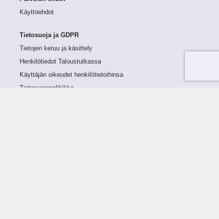
Käyttöehdot
Tietosuoja ja GDPR
Tietojen keruu ja käsittely
Henkilötiedot Taloustutkassa
Käyttäjän oikeudet henkilötietoihinsa
Tietosuojapolitiikka
Tietoturvapolitiikka
Evästeet
Tutustu palveluun
Ratkaisut
Tietoa palvelusta
Luottorajan määrittely
Tunnusluvut
Maksuviiveet
Hinnasto