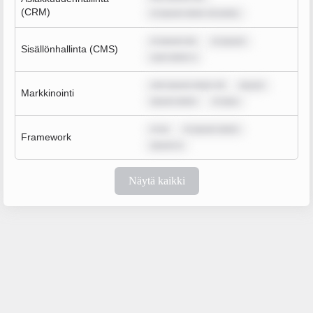
(CRM)
m ipsum dolor sit amet,
m ipsum do
m ipsum
Sisällönhallinta (CMS)
sum dolor s
rem ipsum dolor sit
ipsum
Markkinointi
ipsum dolor
m ipsu
m ip
m ipsum dolor
Framework
ipsum d
Näytä kaikki