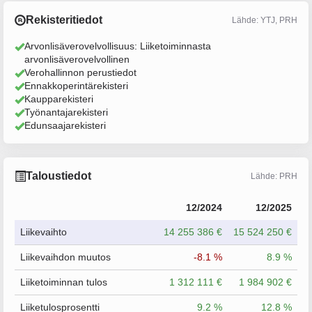
Rekisteritiedot
Lähde: YTJ, PRH
Arvonlisäverovelvollisuus: Liiketoiminnasta
arvonlisäverovelvollinen
Verohallinnon perustiedot
Ennakkoperintärekisteri
Kaupparekisteri
Työnantajarekisteri
Edunsaajarekisteri
Taloustiedot
Lähde: PRH
12/2024
12/2025
Liikevaihto
14 255 386 €
15 524 250 €
Liikevaihdon muutos
-8.1 %
8.9 %
Liiketoiminnan tulos
1 312 111 €
1 984 902 €
Liiketulosprosentti
9.2 %
12.8 %