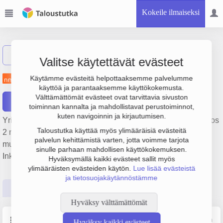
Kokeile ilmaiseksi
Näytä haku
Valitse käytettävät evästeet
NMC Termonova Oy
Käytämme evästeitä helpottaaksemme palvelumme
käyttöä ja parantaaksemme käyttökokemusta.
Välttämättömät evästeet ovat tarvittavia sivuston
Raportit
toiminnan kannalta ja mahdollistavat perustoiminnot,
kuten navigoinnin ja kirjautumisen.
Yrityksen NMC Termonova Oy liikevaihto on 15.5 milj. €, tulos
Taloustutka käyttää myös ylimääräisiä evästeitä
2 milj. € ja henkilöstömäärä 44. Sen päätoimiala on Muiden
palvelun kehittämistä varten, jotta voimme tarjota
muovituotteiden valmistus, perustamisvuosi 1978 ja sijainti
sinulle parhaan mahdollisen käyttökokemuksen.
Inkoo. Yrityksen yhtiömuoto Osakeyhtiö (OY).
Hyväksymällä kaikki evästeet sallit myös
ylimääräisten evästeiden käytön.
Lue lisää evästeistä
ja tietosuojakäytännöstämme
Perustiedot
Tilinpäätösluvut
Päättäjätiedot
Hyväksy välttämättömät
Perustiedot
Lähde: YTJ, PRH, Traficom
Hyväksy kaikki evästeet