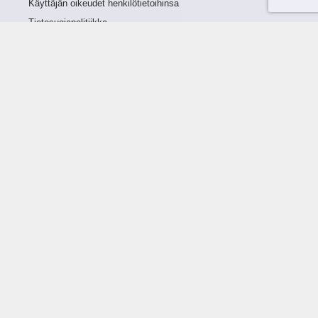
Käyttäjän oikeudet henkilötietoihinsa
Tietosuojapolitiikka
Tietoturvapolitiikka
Evästeet
Tutustu palveluun
Ratkaisut
Tietoa palvelusta
Luottorajan määrittely
Tunnusluvut
Maksuviiveet
Hinnasto
Päivitykset
Ohjeistus
Ohjekirja
FAQ
Ohjevideot