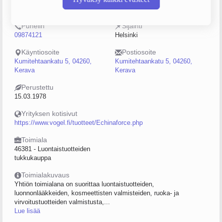
0115947-8
5–9
Puhelin
Sijainti
09874121
Helsinki
Käyntiosoite
Postiosoite
Kumitehtaankatu 5, 04260,
Kumitehtaankatu 5, 04260,
Kerava
Kerava
Perustettu
15.03.1978
Yrityksen kotisivut
https://www.vogel.fi/tuotteet/Echinaforce.php
Toimiala
46381 - Luontaistuotteiden
tukkukauppa
Toimialakuvaus
Yhtiön toimialana on suorittaa luontaistuotteiden,
luonnonlääkkeiden, kosmeettisten valmisteiden, ruoka- ja
virvoitustuotteiden valmistusta,...
Lue lisää