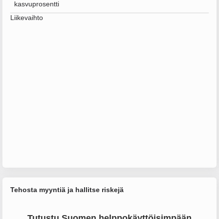
kasvuprosentti
Liikevaihto
Tehosta myyntiä ja hallitse riskejä
Tutustu Suomen helppokäyttöisimpään