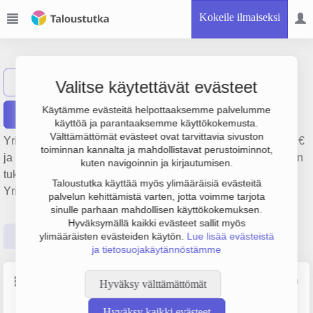
Kokeile ilmaiseksi
A. Vogel Oy
Näytä haku
Valitse käytettävät evästeet
Käytämme evästeitä helpottaaksemme palvelumme
Raportit
käyttöä ja parantaaksemme käyttökokemusta.
Välttämättömät evästeet ovat tarvittavia sivuston
Yrityksen A. Vogel Oy liikevaihto on 3 milj. €, tulos -113 000 €
toiminnan kannalta ja mahdollistavat perustoiminnot,
ja henkilöstömäärä 6. Sen päätoimiala on Luontaistuotteiden
kuten navigoinnin ja kirjautumisen.
tukkukauppa, perustamisvuosi 1978 ja sijainti Helsinki.
Taloustutka käyttää myös ylimääräisiä evästeitä
Yrityksen yhtiömuoto Osakeyhtiö (OY).
palvelun kehittämistä varten, jotta voimme tarjota
sinulle parhaan mahdollisen käyttökokemuksen.
Hyväksymällä kaikki evästeet sallit myös
Perustiedot
Tilinpäätösluvut
Päättäjätiedot
ylimääräisten evästeiden käytön.
Lue lisää evästeistä
ja tietosuojakäytännöstämme
Perustiedot
Lähde: YTJ, PRH, Traficom
Hyväksy välttämättömät
Hyväksy kaikki evästeet
Y-tunnus
Henkilöstömäärä