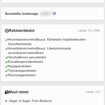
Suositeltu luottoraja
:
12345 €
Rekisteritiedot
Lähde: YTJ, PRH
Arvonlisäverovelvollisuus: Kiinteistön käyttöoikeuden
luovuttamisesta
Arvonlisäverovelvollisuus: Liiketoiminnasta
arvonlisäverovelvollinen
Verohallinnon perustiedot
Ennakkoperintärekisteri
Kaupparekisteri
Työnantajarekisteri
Edunsaajarekisteri
Muut nimet
Lähde: YTJ
A. Vogel, A.Vogel, Finn-Bioforce