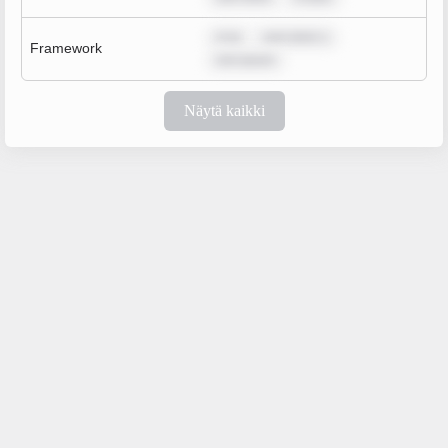
m ip
sum dolor s
Framework
rem ipsum
Näytä kaikki