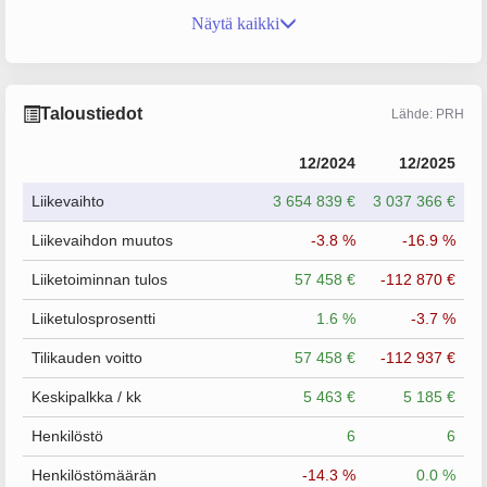
Näytä kaikki
Taloustiedot
Lähde: PRH
12/2024
12/2025
Liikevaihto
3 654 839 €
3 037 366 €
Liikevaihdon muutos
-3.8 %
-16.9 %
Liiketoiminnan tulos
57 458 €
-112 870 €
Liiketulosprosentti
1.6 %
-3.7 %
Tilikauden voitto
57 458 €
-112 937 €
Keskipalkka / kk
5 463 €
5 185 €
Henkilöstö
6
6
Henkilöstömäärän
-14.3 %
0.0 %