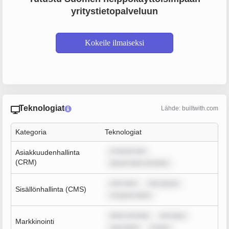
yritystietopalveluun
Kokeile ilmaiseksi
Teknologiat
Lähde: builtwith.com
Kategoria
Teknologiat
m ipsum dol
Asiakkuudenhallinta
(CRM)
ipsum dolor sit amet,
sum dolo
rem ipsum
Sisällönhallinta (CMS)
m ipsum dolor
dolor sit amet
rem ipsu
Markkinointi
sum dolor
m ipsu