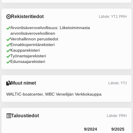
Rekisteritiedot
Lähde: YTJ, PRH
Arvonlisäverovelvollisuus: Liiketoiminnasta
arvonlisäverovelvollinen
Verohallinnon perustiedot
Ennakkoperintärekisteri
Kaupparekisteri
Työnantajarekisteri
Edunsaajarekisteri
Muut nimet
Lähde: YTJ
WALTIC-boatcenter, WBC Veneilijän Verkkokauppa
Taloustiedot
Lähde: PRH
9/2024
9/2025