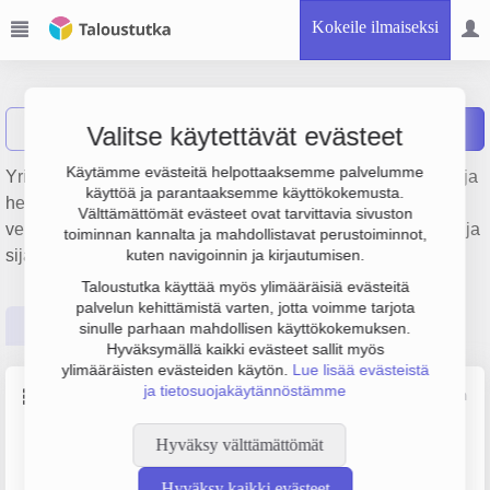
Kokeile ilmaiseksi
Waltic Oy
Näytä haku
Raportit
Valitse käytettävät evästeet
Käytämme evästeitä helpottaaksemme palvelumme
Yrityksen Waltic Oy liikevaihto on 2.8 milj. €, tulos 28 000 € ja
käyttöä ja parantaaksemme käyttökokemusta.
henkilöstömäärä 14. Sen päätoimiala on Veneiden ja
Välttämättömät evästeet ovat tarvittavia sivuston
veneilytarvikkeiden vähittäiskauppa, perustamisvuosi 1978 ja
toiminnan kannalta ja mahdollistavat perustoiminnot,
sijainti Helsinki. Yrityksen yhtiömuoto Osakeyhtiö (OY).
kuten navigoinnin ja kirjautumisen.
Taloustutka käyttää myös ylimääräisiä evästeitä
palvelun kehittämistä varten, jotta voimme tarjota
Perustiedot
Tilinpäätösluvut
Päättäjätiedot
sinulle parhaan mahdollisen käyttökokemuksen.
Hyväksymällä kaikki evästeet sallit myös
ylimääräisten evästeiden käytön.
Lue lisää evästeistä
ja tietosuojakäytännöstämme
Perustiedot
Lähde: YTJ, PRH, Traficom
Hyväksy välttämättömät
Y-tunnus
Henkilöstömäärä
0116034-8
10–19
Hyväksy kaikki evästeet