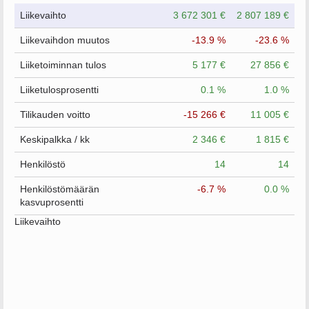
Liikevaihto
3 672 301 €
2 807 189 €
Liikevaihdon muutos
-13.9 %
-23.6 %
Liiketoiminnan tulos
5 177 €
27 856 €
Liiketulosprosentti
0.1 %
1.0 %
Tilikauden voitto
-15 266 €
11 005 €
Keskipalkka / kk
2 346 €
1 815 €
Henkilöstö
14
14
Henkilöstömäärän
-6.7 %
0.0 %
kasvuprosentti
Liikevaihto