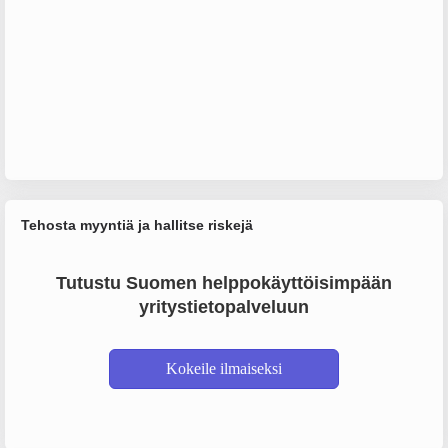
Tehosta myyntiä ja hallitse riskejä
Tutustu Suomen helppokäyttöisimpään
yritystietopalveluun
Kokeile ilmaiseksi