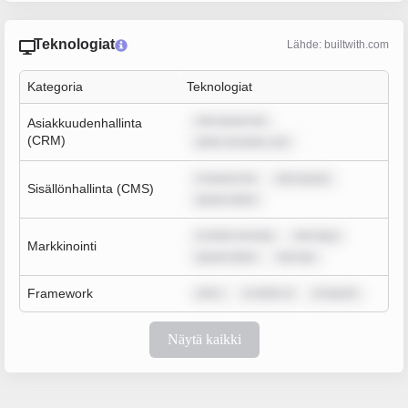
Teknologiat
Lähde: builtwith.com
Kategoria
Teknologiat
rem ipsum do
Asiakkuudenhallinta
(CRM)
dolor sit amet, con
m ipsum do
rem ipsum
Sisällönhallinta (CMS)
ipsum dolor
m dolor sit ame
rem ipsu
Markkinointi
ipsum dolor
rem ips
Framework
rem i
m dolor si
m ipsum
Näytä kaikki