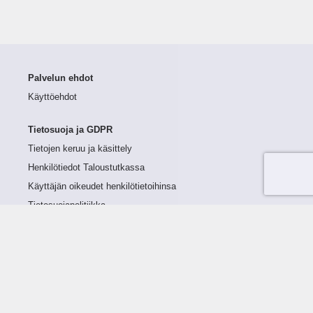
Palvelun ehdot
Käyttöehdot
Tietosuoja ja GDPR
Tietojen keruu ja käsittely
Henkilötiedot Taloustutkassa
Käyttäjän oikeudet henkilötietoihinsa
Tietosuojapolitiikka
Tietoturvapolitiikka
Evästeet
Tutustu palveluun
Ratkaisut
Tietoa palvelusta