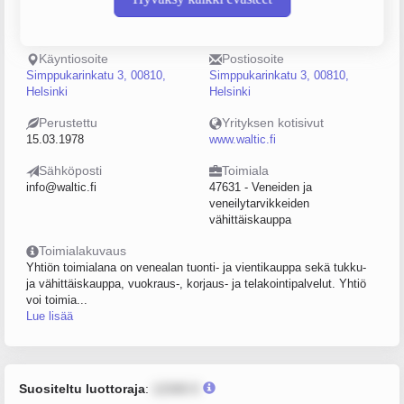
Puhelin
Sijainti
020-7558920
Helsinki
Käyntiosoite
Postiosoite
Simppukarinkatu 3, 00810,
Simppukarinkatu 3, 00810,
Helsinki
Helsinki
Perustettu
Yrityksen kotisivut
15.03.1978
www.waltic.fi
Sähköposti
Toimiala
info@waltic.fi
47631 - Veneiden ja
veneilytarvikkeiden
vähittäiskauppa
Toimialakuvaus
Yhtiön toimialana on venealan tuonti- ja vientikauppa sekä tukku-
ja vähittäiskauppa, vuokraus-, korjaus- ja telakointipalvelut. Yhtiö
voi toimia...
Lue lisää
Suositeltu luottoraja
:
12345 €