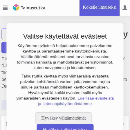
Kokeile ilmaiseksi
YTM - Industrial Oy
Näytä haku
Valitse käytettävät evästeet
Käytämme evästeitä helpottaaksemme palvelumme
Raportit
käyttöä ja parantaaksemme käyttökokemusta.
Välttämättömät evästeet ovat tarvittavia sivuston
Yrityksen YTM - Industrial Oy liikevaihto on 35.6 milj. €, tulos
toiminnan kannalta ja mahdollistavat perustoiminnot,
4.1 milj. € ja henkilöstömäärä 96. Sen päätoimiala on Muu
kuten navigoinnin ja kirjautumisen.
teollisuuskäyttöön tarkoitettujen koneiden tukkukauppa,
Taloustutka käyttää myös ylimääräisiä evästeitä
perustamisvuosi 1978 ja sijainti Vantaa. Yrityksen yhtiömuoto
palvelun kehittämistä varten, jotta voimme tarjota
Osakeyhtiö (OY).
sinulle parhaan mahdollisen käyttökokemuksen.
Hyväksymällä kaikki evästeet sallit myös
ylimääräisten evästeiden käytön.
Lue lisää evästeistä
ja tietosuojakäytännöstämme
Perustiedot
Tilinpäätösluvut
Päättäjätiedot
Hyväksy välttämättömät
Perustiedot
Lähde: YTJ, PRH, Traficom
Hyväksy kaikki evästeet