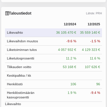
Taloustiedot
Lähde: PRH
12/2024
12/2025
Liikevaihto
36 105 470 €
35 559 140 €
Liikevaihdon muutos
-9.6 %
-1.5 %
Liiketoiminnan tulos
4 057 932 €
4 129 323 €
Liiketulosprosentti
11.2 %
11.6 %
Tilikauden voitto
53 168 €
107 626 €
Keskipalkka / kk
Henkilöstö
106
96
Henkilöstömäärän
1.9 %
-9.4 %
kasvuprosentti
Liikevaihto