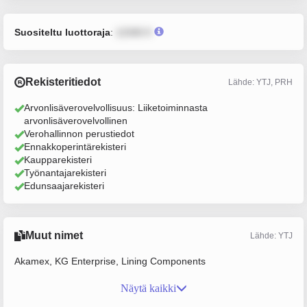
Suositeltu luottoraja
:
12345 €
Rekisteritiedot
Lähde: YTJ, PRH
Arvonlisäverovelvollisuus: Liiketoiminnasta
arvonlisäverovelvollinen
Verohallinnon perustiedot
Ennakkoperintärekisteri
Kaupparekisteri
Työnantajarekisteri
Edunsaajarekisteri
Muut nimet
Lähde: YTJ
Akamex, KG Enterprise, Lining Components
Näytä kaikki