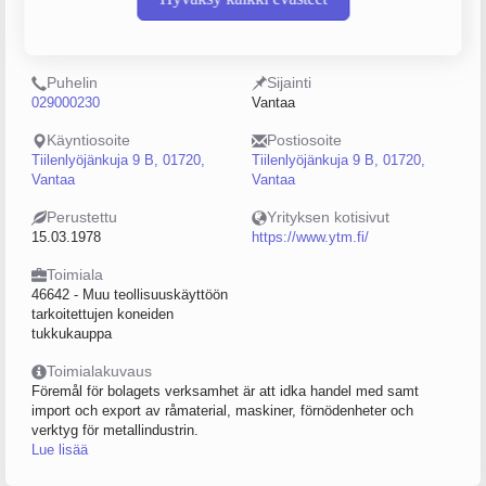
Y-tunnus
Henkilöstömäärä
0116216-7
50–99
Puhelin
Sijainti
029000230
Vantaa
Käyntiosoite
Postiosoite
Tiilenlyöjänkuja 9 B, 01720,
Tiilenlyöjänkuja 9 B, 01720,
Vantaa
Vantaa
Perustettu
Yrityksen kotisivut
15.03.1978
https://www.ytm.fi/
Toimiala
46642 - Muu teollisuuskäyttöön
tarkoitettujen koneiden
tukkukauppa
Toimialakuvaus
Föremål för bolagets verksamhet är att idka handel med samt
import och export av råmaterial, maskiner, förnödenheter och
verktyg för metallindustrin.
Lue lisää