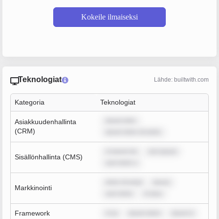
Kokeile ilmaiseksi
Teknologiat
Lähde: builtwith.com
Kategoria
Teknologiat
ipsum dolo
Asiakkuudenhallinta
(CRM)
ipsum dolor sit amet,
m ipsum do
rem ipsum
Sisällönhallinta (CMS)
sum dolor s
dolor sit amet
ipsum
Markkinointi
sum dolor
m ipsu
Framework
m ip
ipsum dolor
ipsum d