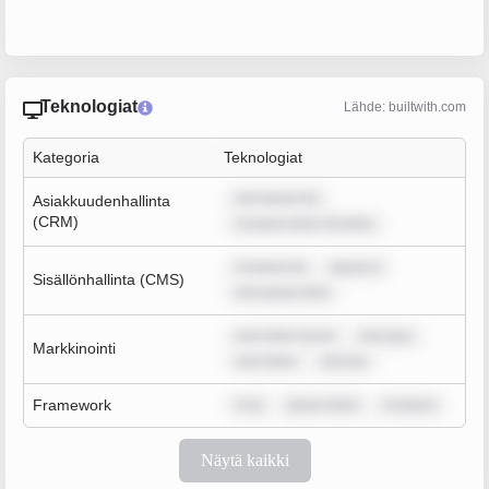
Teknologiat
Lähde: builtwith.com
Kategoria
Teknologiat
rem ipsum do
Asiakkuudenhallinta
(CRM)
m ipsum dolor sit amet,
m ipsum do
ipsum d
Sisällönhallinta (CMS)
rem ipsum dolo
sum dolor sit am
rem ipsu
Markkinointi
sum dolor
rem ips
Framework
m ip
ipsum dolor
m ipsum
Näytä kaikki