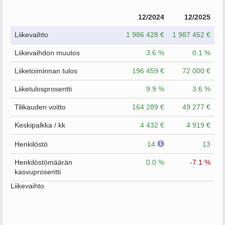
12/2024
12/2025
Liikevaihto
1 986 428 €
1 987 452 €
Liikevaihdon muutos
3.6 %
0.1 %
Liiketoiminnan tulos
196 459 €
72 000 €
Liiketulosprosentti
9.9 %
3.6 %
Tilikauden voitto
164 289 €
49 277 €
Keskipalkka / kk
4 432 €
4 919 €
Henkilöstö
14
13
Henkilöstömäärän
0.0 %
-7.1 %
kasvuprosentti
Liikevaihto