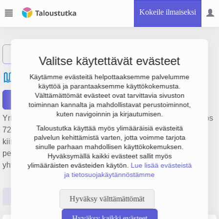
Kokeile ilmaiseksi
Näytä haku
Valitse käytettävät evästeet
Helsingin Merihaka Oy
Käytämme evästeitä helpottaaksemme palvelumme
käyttöä ja parantaaksemme käyttökokemusta.
Välttämättömät evästeet ovat tarvittavia sivuston
Raportit
toiminnan kannalta ja mahdollistavat perustoiminnot,
kuten navigoinnin ja kirjautumisen.
Yrityksen Helsingin Merihaka Oy liikevaihto on 2 milj. €, tulos
Taloustutka käyttää myös ylimääräisiä evästeitä
72 000 € ja henkilöstömäärä 13. Sen päätoimiala on Muu
palvelun kehittämistä varten, jotta voimme tarjota
kiinteistöalan toiminta palkkio- tai sopimusperusteisesti,
sinulle parhaan mahdollisen käyttökokemuksen.
perustamisvuosi 1978 ja sijainti Helsinki. Yrityksen
Hyväksymällä kaikki evästeet sallit myös
yhtiömuoto Osakeyhtiö (OY).
ylimääräisten evästeiden käytön.
Lue lisää evästeistä
ja tietosuojakäytännöstämme
Perustiedot
Tilinpäätösluvut
Päättäjätiedot
Hyväksy välttämättömät
Hyväksy kaikki evästeet