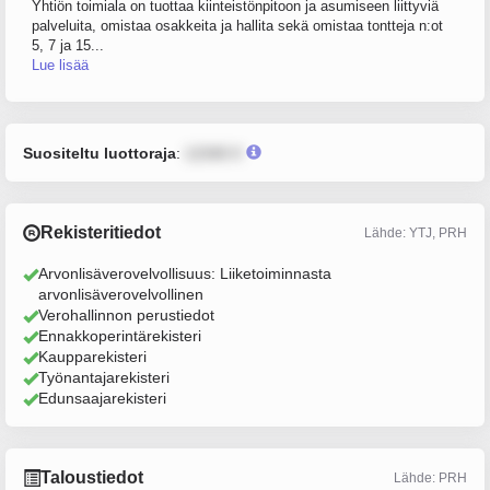
Yhtiön toimiala on tuottaa kiinteistönpitoon ja asumiseen liittyviä
palveluita, omistaa osakkeita ja hallita sekä omistaa tontteja n:ot
5, 7 ja 15...
Lue lisää
Suositeltu luottoraja
:
12345 €
Rekisteritiedot
Lähde: YTJ, PRH
Arvonlisäverovelvollisuus: Liiketoiminnasta
arvonlisäverovelvollinen
Verohallinnon perustiedot
Ennakkoperintärekisteri
Kaupparekisteri
Työnantajarekisteri
Edunsaajarekisteri
Taloustiedot
Lähde: PRH