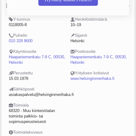
Perustiedot
Lähde: YTJ, PRH, Traficom
Y-tunnus
Henkilöstömäärä
0118005-8
10–19
Puhelin
Sijainti
010 328 8600
Helsinki
Käyntiosoite
Postiosoite
Haapaniemenkatu 7-9 C, 00530,
Haapaniemenkatu 7-9 C, 00530,
Helsinki
Helsinki
Perustettu
Yrityksen kotisivut
15.03.1978
www.helsinginmerihaka.fi
Sähköposti
asiakaspalvelu@helsinginmerihaka.fi
Toimiala
68320 - Muu kiinteistöalan
toiminta palkkio- tai
sopimusperusteisesti
Toimialakuvaus