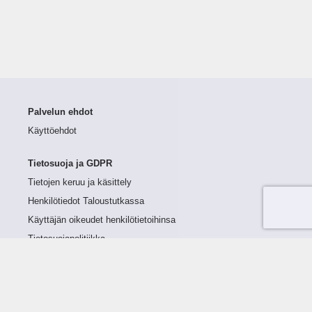
Palvelun ehdot
Käyttöehdot
Tietosuoja ja GDPR
Tietojen keruu ja käsittely
Henkilötiedot Taloustutkassa
Käyttäjän oikeudet henkilötietoihinsa
Tietosuojapolitiikka
Tietoturvapolitiikka
Evästeet
Tutustu palveluun