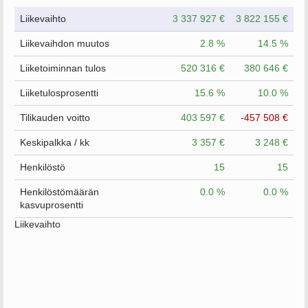
Liikevaihto
3 337 927 €
3 822 155 €
Liikevaihdon muutos
2.8 %
14.5 %
Liiketoiminnan tulos
520 316 €
380 646 €
Liiketulosprosentti
15.6 %
10.0 %
Tilikauden voitto
403 597 €
-457 508 €
Keskipalkka / kk
3 357 €
3 248 €
Henkilöstö
15
15
Henkilöstömäärän
0.0 %
0.0 %
kasvuprosentti
Liikevaihto