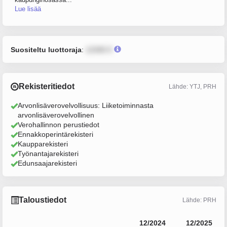
Lue lisää
Suositeltu luottoraja
:
12345 €
Rekisteritiedot
Lähde: YTJ, PRH
Arvonlisäverovelvollisuus: Liiketoiminnasta
arvonlisäverovelvollinen
Verohallinnon perustiedot
Ennakkoperintärekisteri
Kaupparekisteri
Työnantajarekisteri
Edunsaajarekisteri
Taloustiedot
Lähde: PRH
12/2024
12/2025