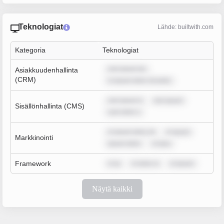
Teknologiat
Lähde: builtwith.com
Kategoria
Teknologiat
rem ipsum do
Asiakkuudenhallinta
(CRM)
m ipsum dolor sit amet,
rem ipsum d
rem ipsum
Sisällönhallinta (CMS)
sum dolor s
m ipsum dolor sit
m ipsum
Markkinointi
ipsum dolor
m ipsu
Framework
m ip
m dolor si
m ipsum
Näytä kaikki