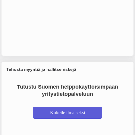
Tehosta myyntiä ja hallitse riskejä
Tutustu Suomen helppokäyttöisimpään
yritystietopalveluun
Kokeile ilmaiseksi