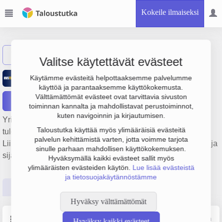
Kokeile ilmaiseksi
Näytä haku
Valitse käytettävät evästeet
Talin Tenniskeskus Oy
Käytämme evästeitä helpottaaksemme palvelumme
käyttöä ja parantaaksemme käyttökokemusta.
Välttämättömät evästeet ovat tarvittavia sivuston
Raportit
toiminnan kannalta ja mahdollistavat perustoiminnot,
kuten navigoinnin ja kirjautumisen.
Yrityksen Talin Tenniskeskus Oy liikevaihto on 3.8 milj. €,
Taloustutka käyttää myös ylimääräisiä evästeitä
tulos 381 000 € ja henkilöstömäärä 15. Sen päätoimiala on
palvelun kehittämistä varten, jotta voimme tarjota
Liikunta- ja urheiluseurojen toiminta, perustamisvuosi 1978 ja
sinulle parhaan mahdollisen käyttökokemuksen.
sijainti Helsinki. Yrityksen yhtiömuoto Osakeyhtiö (OY).
Hyväksymällä kaikki evästeet sallit myös
ylimääräisten evästeiden käytön.
Lue lisää evästeistä
ja tietosuojakäytännöstämme
Perustiedot
Tilinpäätösluvut
Päättäjätiedot
Hyväksy välttämättömät
Perustiedot
Lähde: YTJ, PRH, Traficom
Hyväksy kaikki evästeet