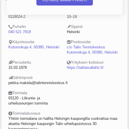
Y-tunnus
Henkilöstömäärä
0118024-2
10–19
Puhelin
Sijainti
040 521 7818
Helsinki
Käyntiosoite
Postiosoite
Kutomokuja 4, 00380, Helsinki
c/o Talin Tenniskeskus
Kutomokuja 4, 00380, Helsinki
Perustettu
Yrityksen kotisivut
15.03.1978
https://talitaivallahti.fi/
Sähköposti
pekka.makela@talintenniskeskus.fi
Toimiala
93120 - Liikunta- ja
urheiluseurojen toiminta
Toimialakuvaus
Yhtiön toimialana on hallita Helsingin kaupungilta vuokrattua maa-
aluetta Helsingin kaupungin Talin urheilupuistossa 30.
kaupunginosassa...