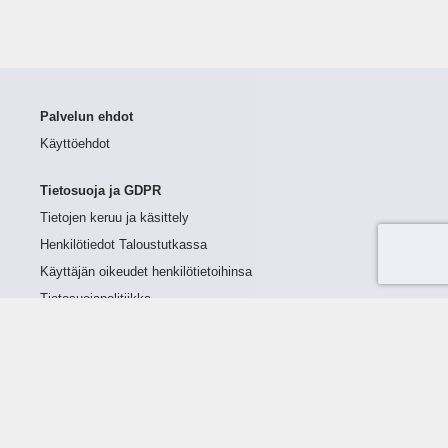
Palvelun ehdot
Käyttöehdot
Tietosuoja ja GDPR
Tietojen keruu ja käsittely
Henkilötiedot Taloustutkassa
Käyttäjän oikeudet henkilötietoihinsa
Tietosuojapolitiikka
Tietoturvapolitiikka
Evästeet
Tutustu palveluun
Ratkaisut
Tietoa palvelusta