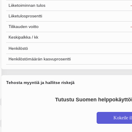
Liiketoiminnan tulos
Liiketulosprosentti
Tilikauden voitto
Keskipalkka / kk
Henkilöstö
Henkilöstömäärän kasvuprosentti
Tehosta myyntiä ja hallitse riskejä
Tutustu Suomen helppokäyttöi
Kokeile i