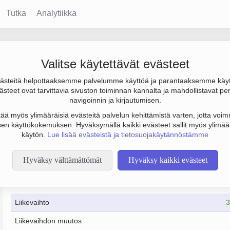
Tutka
Analytiikka
vanpoika
Valitse käytettävät evästeet
steitä helpottaaksemme palvelumme käyttöä ja parantaaksemme käy
 ja tulos -10 000 €. Sen päätoimiala on Muu kiinteistöjen vuokra
steet ovat tarvittavia sivuston toiminnan kannalta ja mahdollistavat pe
iinteistöosakeyhtiö (KKOY).
navigoinnin ja kirjautumisen.
tää myös ylimääräisiä evästeitä palvelun kehittämistä varten, jotta voimm
en käyttökokemuksen. Hyväksymällä kaikki evästeet sallit myös ylimää
käytön.
Lue lisää evästeistä ja tietosuojakäytännöstämme
Hyväksy välttämättömät
Hyväksy kaikki evästeet
Taloustiedot
Liikevaihto
3
Liikevaihdon muutos