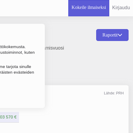
Kokeile ilmaiseksi
Kirjaudu
Raportit
ttökokemusta.
us ja hallinta, perustamisvuosi
rustoiminnot, kuten
e tarjota sinulle
räisten evästeiden
Lähde: PRH
Liikevaihto
12/2017
03 570 €