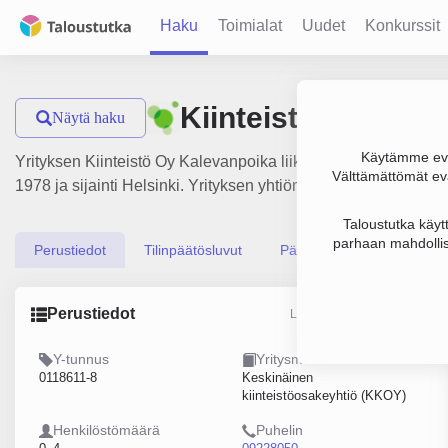
Haku
Toimialat
Uudet
Konkurssit
Kiinteistö Oy Kale
Näytä haku
Käytämme evä
Yrityksen Kiinteistö Oy Kalevanpoika liikevaihto on 304 000 €
Välttämättömät evä
1978 ja sijainti Helsinki. Yrityksen yhtiömuoto Keskinäinen k
Taloustutka käyt
parhaan mahdollis
Perustiedot
Tilinpäätösluvut
Päättäjätiedot
Perustiedot
Lähde: YTJ, PRH, Traficom
Y-tunnus
Yritysmuoto
0118611-8
Keskinäinen
kiinteistöosakeyhtiö (KKOY)
Henkilöstömäärä
Puhelin