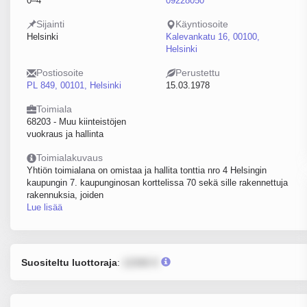
0–4
09228050
Sijainti
Käyntiosoite
Helsinki
Kalevankatu 16, 00100,
Helsinki
Postiosoite
Perustettu
PL 849, 00101, Helsinki
15.03.1978
Toimiala
68203 - Muu kiinteistöjen
vuokraus ja hallinta
Toimialakuvaus
Yhtiön toimialana on omistaa ja hallita tonttia nro 4 Helsingin
kaupungin 7. kaupunginosan korttelissa 70 sekä sille rakennettuja
rakennuksia, joiden
Lue lisää
Suositeltu luottoraja
:
12345 €