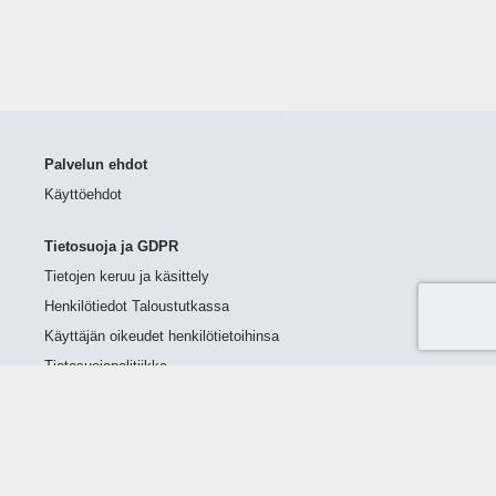
Palvelun ehdot
Käyttöehdot
Tietosuoja ja GDPR
Tietojen keruu ja käsittely
Henkilötiedot Taloustutkassa
Käyttäjän oikeudet henkilötietoihinsa
Tietosuojapolitiikka
Tietoturvapolitiikka
Evästeet
Tutustu palveluun