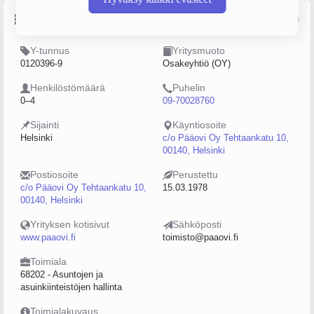
Perustiedot
Lähde: YTJ, PRH, Traficom
Y-tunnus
Yritysmuoto
0120396-9
Osakeyhtiö (OY)
Henkilöstömäärä
Puhelin
0–4
09-70028760
Sijainti
Käyntiosoite
Helsinki
c/o Pääovi Oy Tehtaankatu 10,
00140, Helsinki
Postiosoite
Perustettu
c/o Pääovi Oy Tehtaankatu 10,
15.03.1978
00140, Helsinki
Yrityksen kotisivut
Sähköposti
www.paaovi.fi
toimisto@paaovi.fi
Toimiala
68202 - Asuntojen ja
asuinkiinteistöjen hallinta
Toimialakuvaus