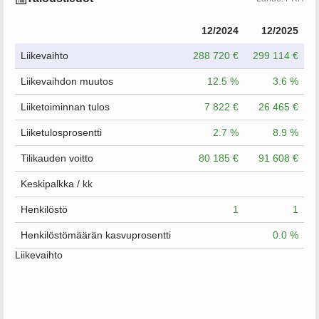
12/2024
12/2025
Liikevaihto
288 720 €
299 114 €
Liikevaihdon muutos
12.5 %
3.6 %
Liiketoiminnan tulos
7 822 €
26 465 €
Liiketulosprosentti
2.7 %
8.9 %
Tilikauden voitto
80 185 €
91 608 €
Keskipalkka / kk
Henkilöstö
1
1
Henkilöstömäärän kasvuprosentti
0.0 %
Liikevaihto