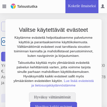
Kokeile ilmaiseksi
Näytä haku
Valitse käytettävät evästeet
Osakeyhtiö Museokatu N:o
Käytämme evästeitä helpottaaksemme palvelumme
OM
käyttöä ja parantaaksemme käyttökokemusta.
5
Välttämättömät evästeet ovat tarvittavia sivuston
toiminnan kannalta ja mahdollistavat perustoiminnot,
kuten navigoinnin ja kirjautumisen.
Raportit
Taloustutka käyttää myös ylimääräisiä evästeitä
Yrityksen Osakeyhtiö Museokatu N:o 5 liikevaihto on 299 000
palvelun kehittämistä varten, jotta voimme tarjota
€, tulos 26 000 € ja henkilöstömäärä 1. Sen päätoimiala on
sinulle parhaan mahdollisen käyttökokemuksen.
Hyväksymällä kaikki evästeet sallit myös
Asuntojen ja asuinkiinteistöjen hallinta, perustamisvuosi 1978
ylimääräisten evästeiden käytön.
Lue lisää evästeistä
ja sijainti Helsinki. Yrityksen yhtiömuoto Osakeyhtiö (OY).
ja tietosuojakäytännöstämme
Hyväksy välttämättömät
Perustiedot
Tilinpäätösluvut
Päättäjätiedot
Hyväksy kaikki evästeet