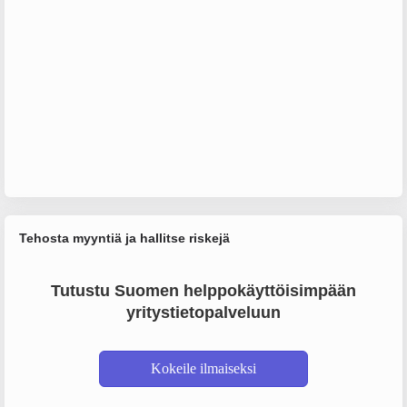
Tehosta myyntiä ja hallitse riskejä
Tutustu Suomen helppokäyttöisimpään
yritystietopalveluun
Kokeile ilmaiseksi