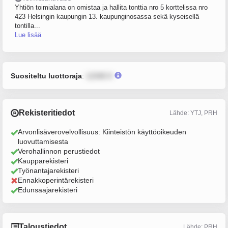
Yhtiön toimialana on omistaa ja hallita tonttia nro 5 korttelissa nro
423 Helsingin kaupungin 13. kaupunginosassa sekä kyseisellä
tontilla...
Lue lisää
Suositeltu luottoraja
:
12345 €
Rekisteritiedot
Lähde: YTJ, PRH
Arvonlisäverovelvollisuus: Kiinteistön käyttöoikeuden
luovuttamisesta
Verohallinnon perustiedot
Kaupparekisteri
Työnantajarekisteri
Ennakkoperintärekisteri
Edunsaajarekisteri
Taloustiedot
Lähde: PRH