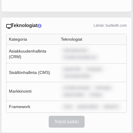
Teknologiat
Lähde: builtwith.com
Kategoria
Teknologiat
rem ipsum do
Asiakkuudenhallinta
(CRM)
m dolor sit amet, co
ipsum dol
m ipsum
Sisällönhallinta (CMS)
rem ipsum dolo
m dolor sit ame
rem ipsu
Markkinointi
ipsum dolor
m ipsu
Framework
m ip
ipsum dolor
ipsum d
Näytä kaikki