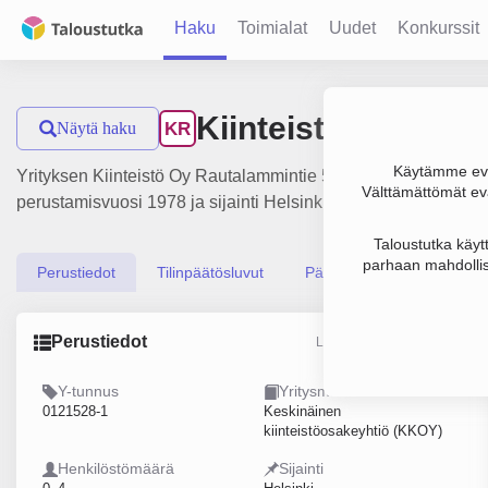
Haku
Toimialat
Uudet
Konkurssit
Kiinteistö Oy Raut
Näytä haku
KR
Käytämme evä
Yrityksen Kiinteistö Oy Rautalammintie 5 liikevaihto on 245 00
Välttämättömät evä
perustamisvuosi 1978 ja sijainti Helsinki. Yrityksen yhtiömu
Taloustutka käyt
parhaan mahdollis
Perustiedot
Tilinpäätösluvut
Päättäjätiedot
Perustiedot
Lähde: YTJ, PRH, Traficom
Y-tunnus
Yritysmuoto
0121528-1
Keskinäinen
kiinteistöosakeyhtiö (KKOY)
Henkilöstömäärä
Sijainti