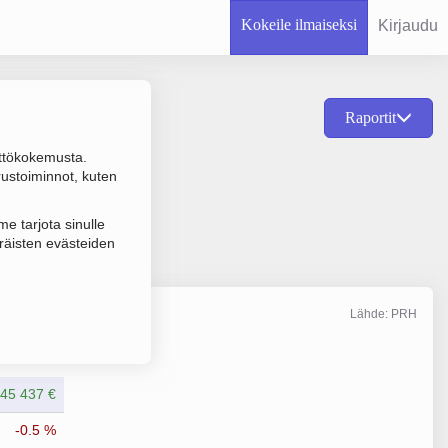
Kokeile ilmaiseksi
Kirjaudu
Raportit
ttökokemusta.
kraus ja hallinta,
rustoiminnot, kuten
e tarjota sinulle
räisten evästeiden
Lähde: PRH
Liikevaihto
12/2014
45 437 €
-0.5 %