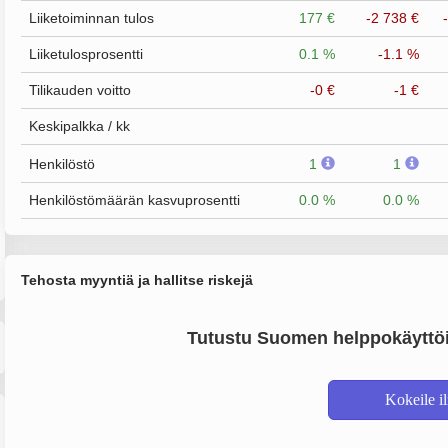
Liiketoiminnan tulos
177 €
-2 738 €
Liiketulosprosentti
0.1 %
-1.1 %
Tilikauden voitto
-0 €
-1 €
Keskipalkka / kk
Henkilöstö
1
1
Henkilöstömäärän kasvuprosentti
0.0 %
0.0 %
Tehosta myyntiä ja hallitse riskejä
Tutustu Suomen helppokäyttöi
Kokeile i