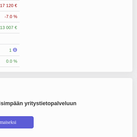
-17 120 €
-7.0 %
13 007 €
1
0.0 %
simpään yritystietopalveluun
lmaiseksi