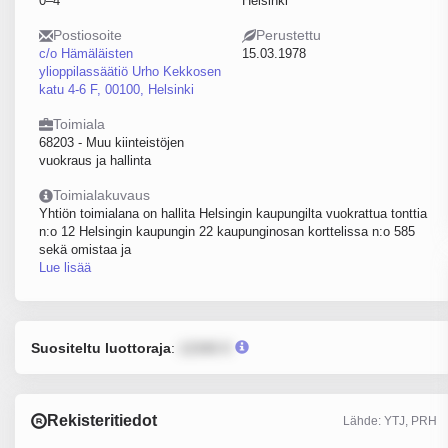
0–4
Helsinki
Postiosoite
Perustettu
c/o Hämäläisten
15.03.1978
ylioppilassäätiö Urho Kekkosen
katu 4-6 F, 00100, Helsinki
Toimiala
68203 - Muu kiinteistöjen
vuokraus ja hallinta
Toimialakuvaus
Yhtiön toimialana on hallita Helsingin kaupungilta vuokrattua tonttia
n:o 12 Helsingin kaupungin 22 kaupunginosan korttelissa n:o 585
sekä omistaa ja
Lue lisää
Suositeltu luottoraja
:
12345 €
Rekisteritiedot
Lähde: YTJ, PRH