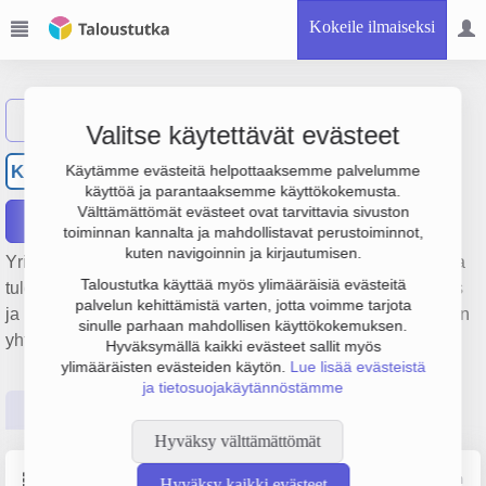
Kokeile ilmaiseksi
Näytä haku
Valitse käytettävät evästeet
Kukkakedon Huolto Oy
KH
Käytämme evästeitä helpottaaksemme palvelumme
käyttöä ja parantaaksemme käyttökokemusta.
Välttämättömät evästeet ovat tarvittavia sivuston
Raportit
toiminnan kannalta ja mahdollistavat perustoiminnot,
kuten navigoinnin ja kirjautumisen.
Yrityksen Kukkakedon Huolto Oy liikevaihto on 178 000 € ja
Taloustutka käyttää myös ylimääräisiä evästeitä
tulos -491 €. Sen päätoimiala on Muu kiinteistöjen vuokraus
palvelun kehittämistä varten, jotta voimme tarjota
ja hallinta, perustamisvuosi 1978 ja sijainti Vantaa. Yrityksen
sinulle parhaan mahdollisen käyttökokemuksen.
yhtiömuoto Osakeyhtiö (OY).
Hyväksymällä kaikki evästeet sallit myös
ylimääräisten evästeiden käytön.
Lue lisää evästeistä
ja tietosuojakäytännöstämme
Perustiedot
Tilinpäätösluvut
Päättäjätiedot
Hyväksy välttämättömät
Perustiedot
Lähde: YTJ, PRH, Traficom
Hyväksy kaikki evästeet