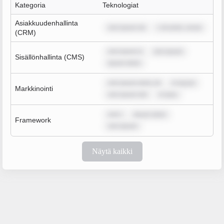
Kategoria
Teknologiat
Asiakkuudenhallinta
rem ipsum do
r sit amet, conse
(CRM)
rem ipsum d
rem ipsum
Sisällönhallinta (CMS)
ipsum dolor
rem ipsum dolor sit
m ipsum
Markkinointi
rem ipsum dol
m ipsu
rem i
ipsum dolor
Framework
rem ipsum
Näytä kaikki