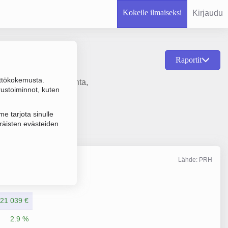
Kokeile ilmaiseksi
Kirjaudu
Raportit
ttökokemusta.
jen vuokraus ja hallinta,
rustoiminnot, kuten
e tarjota sinulle
räisten evästeiden
Lähde: PRH
Liikevaihto
4/2025
21 039 €
2.9 %