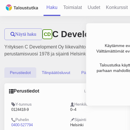
Haku
Toimialat
Uudet
Konkurssit
C Development Oy
Näytä haku
CD
Käytämme evä
Yrityksen C Development Oy liikevaihto on 221 000 €, tulos 1
Välttämättömät evä
perustamisvuosi 1978 ja sijainti Helsinki. Yrityksen yhtiömuo
Taloustutka käyt
parhaan mahdollis
Perustiedot
Tilinpäätösluvut
Päättäjätiedot
Perustiedot
Lähde: YTJ, PRH, Traficom
Y-tunnus
Henkilöstömäärä
0124418-9
0–4
Puhelin
Sijainti
0400-527794
Helsinki