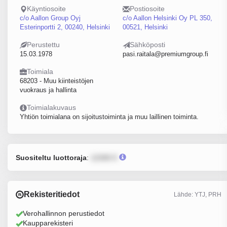
Käyntiosoite
Postiosoite
c/o Aallon Group Oyj
c/o Aallon Helsinki Oy PL 350,
Esterinportti 2, 00240, Helsinki
00521, Helsinki
Perustettu
Sähköposti
15.03.1978
pasi.raitala@premiumgroup.fi
Toimiala
68203 - Muu kiinteistöjen
vuokraus ja hallinta
Toimialakuvaus
Yhtiön toimialana on sijoitustoiminta ja muu laillinen toiminta.
Suositeltu luottoraja
:
12345 €
Rekisteritiedot
Lähde: YTJ, PRH
Verohallinnon perustiedot
Kaupparekisteri