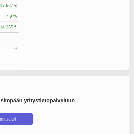
17 557 €
7.9 %
14 285 €
0
simpään yritystietopalveluun
lmaiseksi