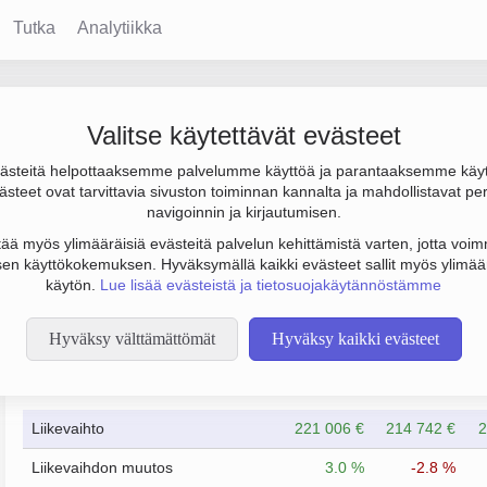
Tutka
Analytiikka
Valitse käytettävät evästeet
steitä helpottaaksemme palvelumme käyttöä ja parantaaksemme käy
8 000 € ja henkilöstömäärä 0. Sen päätoimiala on Muu kiinteistö
steet ovat tarvittavia sivuston toiminnan kannalta ja mahdollistavat pe
to Osakeyhtiö (OY).
navigoinnin ja kirjautumisen.
tää myös ylimääräisiä evästeitä palvelun kehittämistä varten, jotta voimm
en käyttökokemuksen. Hyväksymällä kaikki evästeet sallit myös ylimää
käytön.
Lue lisää evästeistä ja tietosuojakäytännöstämme
Hyväksy välttämättömät
Hyväksy kaikki evästeet
Taloustiedot
4/2023
4/2024
Liikevaihto
221 006 €
214 742 €
2
Liikevaihdon muutos
3.0 %
-2.8 %