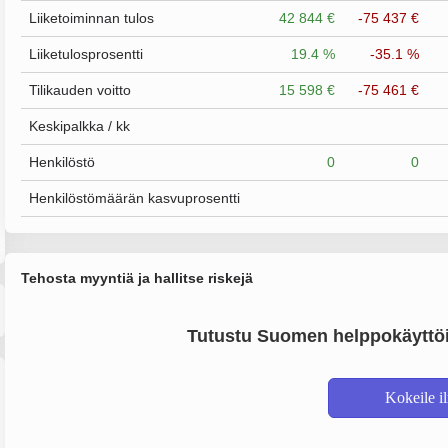
Liiketoiminnan tulos
42 844 €
-75 437 €
Liiketulosprosentti
19.4 %
-35.1 %
Tilikauden voitto
15 598 €
-75 461 €
Keskipalkka / kk
Henkilöstö
0
0
Henkilöstömäärän kasvuprosentti
Tehosta myyntiä ja hallitse riskejä
Tutustu Suomen helppokäyttöi
Kokeile i