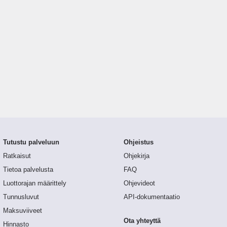
Tutustu palveluun
Ohjeistus
Ratkaisut
Ohjekirja
Tietoa palvelusta
FAQ
Luottorajan määrittely
Ohjevideot
Tunnusluvut
API-dokumentaatio
Maksuviiveet
Ota yhteyttä
Hinnasto