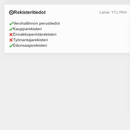
Rekisteritiedot
Lähde: YTJ, PRH
Verohallinnon perustiedot
Kaupparekisteri
Ennakkoperintärekisteri
Työnantajarekisteri
Edunsaajarekisteri