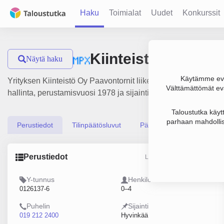
Haku
Toimialat
Uudet
Konkurssit
Kiinteistö Oy Paav
Näytä haku
Käytämme evä
Yrityksen Kiinteistö Oy Paavontornit liikevaihto on 423 000 €
Välttämättömät evä
hallinta, perustamisvuosi 1978 ja sijainti Hyvinkää. Yritykse
Taloustutka käyt
parhaan mahdollis
Perustiedot
Tilinpäätösluvut
Päättäjätiedot
Perustiedot
Lähde: YTJ, PRH, Traficom
Y-tunnus
Henkilöstömäärä
0126137-6
0–4
Puhelin
Sijainti
019 212 2400
Hyvinkää