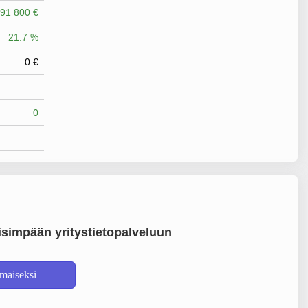
91 800 €
21.7 %
0 €
0
simpään yritystietopalveluun
lmaiseksi