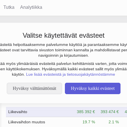
Tutka
Analytiikka
ontornit
Valitse käytettävät evästeet
steitä helpottaaksemme palvelumme käyttöä ja parantaaksemme käy
, tulos 92 000 € ja henkilöstömäärä 0. Sen päätoimiala on Muu ki
steet ovat tarvittavia sivuston toiminnan kannalta ja mahdollistavat pe
n yhtiömuoto Osakeyhtiö (OY).
navigoinnin ja kirjautumisen.
tää myös ylimääräisiä evästeitä palvelun kehittämistä varten, jotta voimm
en käyttökokemuksen. Hyväksymällä kaikki evästeet sallit myös ylimää
käytön.
Lue lisää evästeistä ja tietosuojakäytännöstämme
Hyväksy välttämättömät
Hyväksy kaikki evästeet
Taloustiedot
12/2023
12/2024
Liikevaihto
385 392 €
393 474 €
4
Liikevaihdon muutos
19.7 %
2.1 %