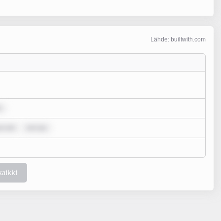
Lähde: builtwith.com
r
um dol
rem ips
kaikki