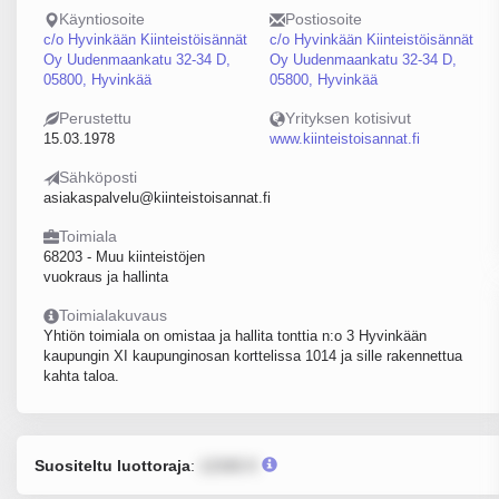
Käyntiosoite
Postiosoite
c/o Hyvinkään Kiinteistöisännät
c/o Hyvinkään Kiinteistöisännät
Oy Uudenmaankatu 32-34 D,
Oy Uudenmaankatu 32-34 D,
05800, Hyvinkää
05800, Hyvinkää
Perustettu
Yrityksen kotisivut
15.03.1978
www.kiinteistoisannat.fi
Sähköposti
asiakaspalvelu@kiinteistoisannat.fi
Toimiala
68203 - Muu kiinteistöjen
vuokraus ja hallinta
Toimialakuvaus
Yhtiön toimiala on omistaa ja hallita tonttia n:o 3 Hyvinkään
kaupungin XI kaupunginosan korttelissa 1014 ja sille rakennettua
kahta taloa.
Suositeltu luottoraja
:
12345 €