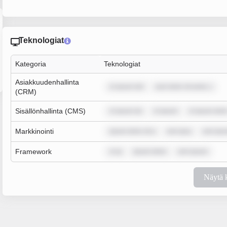
Teknologiat
Kategoria
Teknologiat
Asiakkuudenhallinta
m ipsum dol
sum dolor sit amet, c
(CRM)
Sisällönhallinta (CMS)
m ipsum do
m ipsum
m ipsum dolo
Markkinointi
ipsum dolor sit a
rem ipsu
rem ips
Framework
m ip
ipsum dolor
rem ipsum
Näytä 