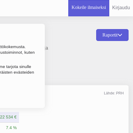
Kokeile ilmaiseksi
Kirjaudu
Raportit
ttökokemusta.
inteistöjen vuokraus ja
rustoiminnot, kuten
e tarjota sinulle
räisten evästeiden
Lähde: PRH
Liikevaihto
12/2025
22 534 €
7.4 %