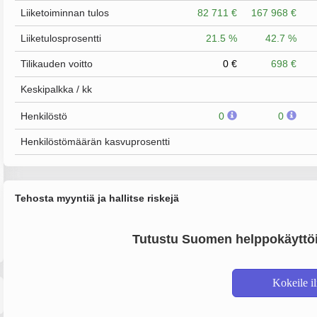
Liiketoiminnan tulos
82 711 €
167 968 €
Liiketulosprosentti
21.5 %
42.7 %
Tilikauden voitto
0 €
698 €
Keskipalkka / kk
Henkilöstö
0
0
Henkilöstömäärän kasvuprosentti
Tehosta myyntiä ja hallitse riskejä
Tutustu Suomen helppokäyttöi
Kokeile i