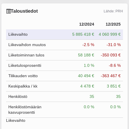
Taloustiedot
Lähde: PRH
12/2024
12/2025
Liikevaihto
5 885 418 €
4 060 999 €
Liikevaihdon muutos
-2.5 %
-31.0 %
Liiketoiminnan tulos
58 188 €
-350 093 €
Liiketulosprosentti
1.0 %
-8.6 %
Tilikauden voitto
40 494 €
-363 467 €
Keskipalkka / kk
4 478 €
3 851 €
Henkilöstö
35
35
Henkilöstömäärän
0.0 %
0.0 %
kasvuprosentti
Liikevaihto