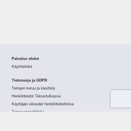
Palvelun ehdot
Käyttöehdot
Tietosuoja ja GDPR
Tietojen keruu ja käsittely
Henkilötiedot Taloustutkassa
Käyttäjän oikeudet henkilötietoihinsa
Tietosuojapolitiikka
Tietoturvapolitiikka
Evästeet