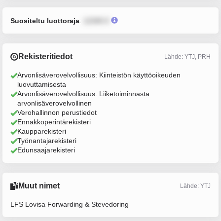
Suositeltu luottoraja
:
12345 €
Rekisteritiedot
Lähde: YTJ, PRH
Arvonlisäverovelvollisuus: Kiinteistön käyttöoikeuden
luovuttamisesta
Arvonlisäverovelvollisuus: Liiketoiminnasta
arvonlisäverovelvollinen
Verohallinnon perustiedot
Ennakkoperintärekisteri
Kaupparekisteri
Työnantajarekisteri
Edunsaajarekisteri
Muut nimet
Lähde: YTJ
LFS Lovisa Forwarding & Stevedoring