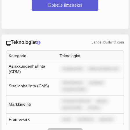
Kokeile ilmaiseksi
Teknologiat
Lähde: builtwith.com
Kategoria
Teknologiat
Asiakkuudenhallinta
m ipsum dol
dolor sit amet, con
(CRM)
rem ipsum d
m ipsum
Sisällönhallinta (CMS)
m ipsum dolor
m ipsum dolor sit
ipsum
Markkinointi
ipsum dolor
m ipsu
Framework
rem i
m dolor si
ipsum d