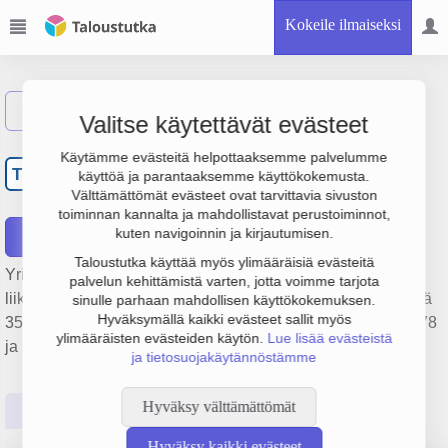
Kokeile ilmaiseksi
Näytä haku
Valitse käytettävät evästeet
Oy The Federations
Käytämme evästeitä helpottaaksemme palvelumme
TF
käyttöä ja parantaaksemme käyttökokemusta.
Stevedore in Lovisa Ab
Välttämättömät evästeet ovat tarvittavia sivuston
toiminnan kannalta ja mahdollistavat perustoiminnot,
kuten navigoinnin ja kirjautumisen.
Raportit
Taloustutka käyttää myös ylimääräisiä evästeitä
Yrityksen Oy The Federations Stevedore in Lovisa Ab
palvelun kehittämistä varten, jotta voimme tarjota
liikevaihto on 4.1 milj. €, tulos -350 000 € ja henkilöstömäärä
sinulle parhaan mahdollisen käyttökokemuksen.
Hyväksymällä kaikki evästeet sallit myös
35. Sen päätoimiala on Lastinkäsittely, perustamisvuosi 1978
ylimääräisten evästeiden käytön.
Lue lisää evästeistä
ja sijainti Loviisa. Yrityksen yhtiömuoto Osakeyhtiö (OY).
ja tietosuojakäytännöstämme
Hyväksy välttämättömät
Perustiedot
Tilinpäätösluvut
Päättäjätiedot
Hyväksy kaikki evästeet