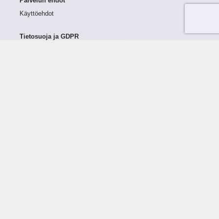
Palvelun ehdot
Käyttöehdot
Tietosuoja ja GDPR
Tietojen keruu ja käsittely
Henkilötiedot Taloustutkassa
Käyttäjän oikeudet henkilötietoihinsa
Tietosuojapolitiikka
Tietoturvapolitiikka
Evästeet
Tutustu palveluun
Ratkaisut
Tietoa palvelusta
Luottorajan määrittely
Tunnusluvut
Maksuviiveet
Hinnasto