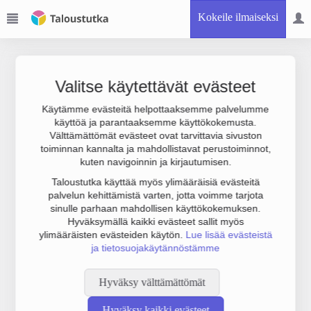
Kokeile ilmaiseksi
Valitse käytettävät evästeet
Käytämme evästeitä helpottaaksemme palvelumme
käyttöä ja parantaaksemme käyttökokemusta.
Joudumme käyttämään botinestovarmennusta sivustollamme.
Välttämättömät evästeet ovat tarvittavia sivuston
Suoritathan alla olevan varmistuksen.
toiminnan kannalta ja mahdollistavat perustoiminnot,
kuten navigoinnin ja kirjautumisen.
Taloustutka käyttää myös ylimääräisiä evästeitä
palvelun kehittämistä varten, jotta voimme tarjota
sinulle parhaan mahdollisen käyttökokemuksen.
Hyväksymällä kaikki evästeet sallit myös
ylimääräisten evästeiden käytön.
Lue lisää evästeistä
ja tietosuojakäytännöstämme
Hyväksy välttämättömät
Hyväksy kaikki evästeet