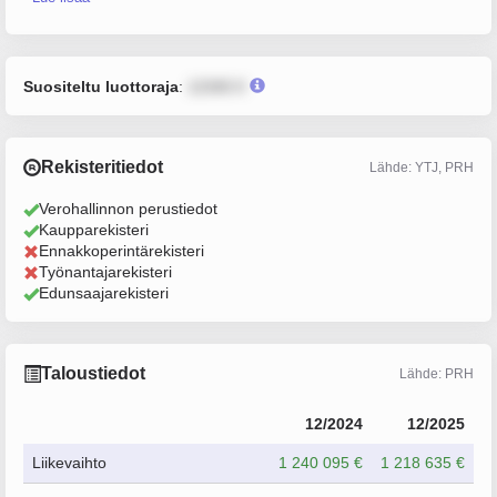
Suositeltu luottoraja
:
12345 €
Rekisteritiedot
Lähde: YTJ, PRH
Verohallinnon perustiedot
Kaupparekisteri
Ennakkoperintärekisteri
Työnantajarekisteri
Edunsaajarekisteri
Taloustiedot
Lähde: PRH
12/2024
12/2025
Liikevaihto
1 240 095 €
1 218 635 €