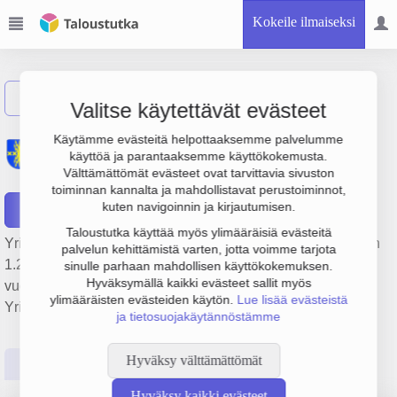
Kokeile ilmaiseksi
Näytä haku
Valitse käytettävät evästeet
Kiinteistö Oy Harjavallan
Käytämme evästeitä helpottaaksemme palvelumme
käyttöä ja parantaaksemme käyttökokemusta.
Vuokratalo
Välttämättömät evästeet ovat tarvittavia sivuston
toiminnan kannalta ja mahdollistavat perustoiminnot,
kuten navigoinnin ja kirjautumisen.
Raportit
Taloustutka käyttää myös ylimääräisiä evästeitä
Yrityksen Kiinteistö Oy Harjavallan Vuokratalo liikevaihto on
palvelun kehittämistä varten, jotta voimme tarjota
1.2 milj. € ja tulos 30 000 €. Sen päätoimiala on Asuntojen
sinulle parhaan mahdollisen käyttökokemuksen.
Hyväksymällä kaikki evästeet sallit myös
vuokraus, perustamisvuosi 1978 ja sijainti Harjavalta.
ylimääräisten evästeiden käytön.
Lue lisää evästeistä
Yrityksen yhtiömuoto Osakeyhtiö (OY).
ja tietosuojakäytännöstämme
Hyväksy välttämättömät
Perustiedot
Tilinpäätösluvut
Päättäjätiedot
Hyväksy kaikki evästeet