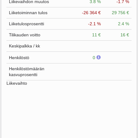
Liikevaihdon muutos
3.8 %
-1.7 %
Liiketoiminnan tulos
-26 364 €
29 756 €
Liiketulosprosentti
-2.1 %
2.4 %
Tilikauden voitto
11 €
16 €
Keskipalkka / kk
Henkilöstö
0
Henkilöstömäärän
kasvuprosentti
Liikevaihto