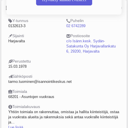
Perustiedot
Lähde: YTJ, PRH, Traficom
Y-tunnus
Puhelin
0132613-3
02 6742289
Sijainti
Postiosoite
Harjavalta
c/o Isänn.kesk. Sydän-
Satakunta Oy Harjavallankatu
6, 29200, Harjavalta
Perustettu
15.03.1978
Sähköposti
tarmo.tuominen@isannointikeskus.net
Toimiala
68201 - Asuntojen vuokraus
Toimialakuvaus
Yhtiön toimiala on rakennuttaa, omistaa ja hallita kiinteistöjä, ostaa
ja vuokrata alueita ja rakennuksia sekä antaa vuokralle kiinteistöjä
ja...
Lue lisää