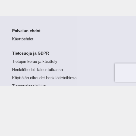
Palvelun ehdot
Käyttöehdot
Tietosuoja ja GDPR
Tietojen keruu ja käsittely
Henkilötiedot Taloustutkassa
Käyttäjän oikeudet henkilötietoihinsa
Tietosuojapolitiikka
Tietoturvapolitiikka
Evästeet
Tutustu palveluun
Ratkaisut
Tietoa palvelusta