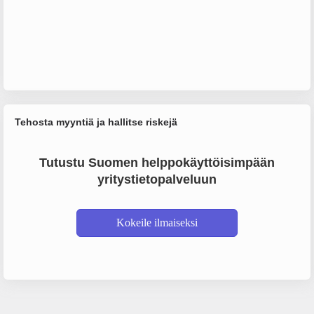
Tehosta myyntiä ja hallitse riskejä
Tutustu Suomen helppokäyttöisimpään
yritystietopalveluun
Kokeile ilmaiseksi