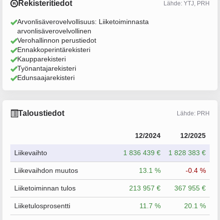
Rekisteritiedot
Lähde: YTJ, PRH
Arvonlisäverovelvollisuus: Liiketoiminnasta
arvonlisäverovelvollinen
Verohallinnon perustiedot
Ennakkoperintärekisteri
Kaupparekisteri
Työnantajarekisteri
Edunsaajarekisteri
Taloustiedot
Lähde: PRH
12/2024
12/2025
Liikevaihto
1 836 439 €
1 828 383 €
Liikevaihdon muutos
13.1 %
-0.4 %
Liiketoiminnan tulos
213 957 €
367 955 €
Liiketulosprosentti
11.7 %
20.1 %