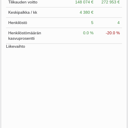
Tilikauden voitto
148 074 €
272 953 €
Keskipalkka / kk
4 380 €
Henkilöstö
5
4
Henkilöstömäärän
0.0 %
-20.0 %
kasvuprosentti
Liikevaihto