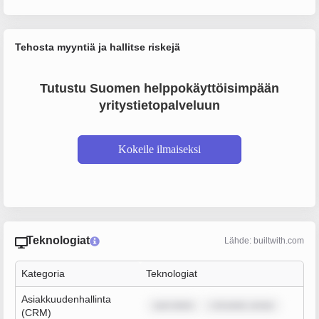
Tehosta myyntiä ja hallitse riskejä
Tutustu Suomen helppokäyttöisimpään
yritystietopalveluun
Kokeile ilmaiseksi
Teknologiat
Lähde: builtwith.com
Kategoria
Teknologiat
Asiakkuudenhallinta
sum dolor
r sit amet, conse
(CRM)