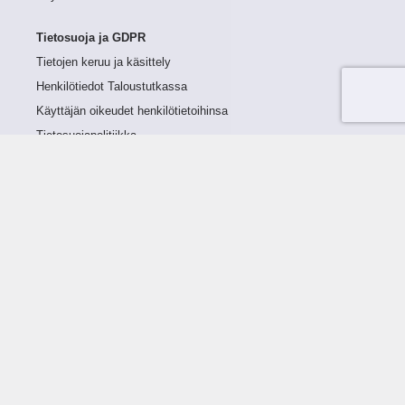
Tietosuoja ja GDPR
Tietojen keruu ja käsittely
Henkilötiedot Taloustutkassa
Käyttäjän oikeudet henkilötietoihinsa
Tietosuojapolitiikka
Tietoturvapolitiikka
Evästeet
Tutustu palveluun
Ratkaisut
Tietoa palvelusta
Luottorajan määrittely
Tunnusluvut
Maksuviiveet
Hinnasto
Päivitykset