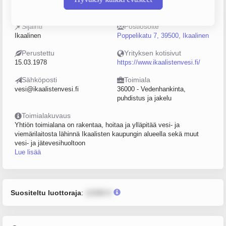
0133015-9
0–4
Sijainti
Postiosoite
Ikaalinen
Poppelikatu 7, 39500, Ikaalinen
Perustettu
Yrityksen kotisivut
15.03.1978
https://www.ikaalistenvesi.fi/
Sähköposti
Toimiala
vesi@ikaalistenvesi.fi
36000 - Vedenhankinta,
puhdistus ja jakelu
Toimialakuvaus
Yhtiön toimialana on rakentaa, hoitaa ja ylläpitää vesi- ja
viemärilaitosta lähinnä Ikaalisten kaupungin alueella sekä muut
vesi- ja jätevesihuoltoon
Lue lisää
Suositeltu luottoraja
:
12345 €