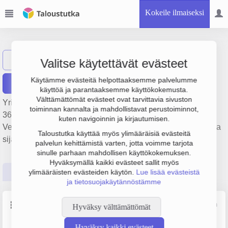
Kokeile ilmaiseksi
Ikaalisten Vesi Oy
Näytä haku
Valitse käytettävät evästeet
Käytämme evästeitä helpottaaksemme palvelumme
Raportit
käyttöä ja parantaaksemme käyttökokemusta.
Välttämättömät evästeet ovat tarvittavia sivuston
Yrityksen Ikaalisten Vesi Oy liikevaihto on 1.8 milj. €, tulos
toiminnan kannalta ja mahdollistavat perustoiminnot,
368 000 € ja henkilöstömäärä 4. Sen päätoimiala on
kuten navigoinnin ja kirjautumisen.
Vedenhankinta, puhdistus ja jakelu, perustamisvuosi 1978 ja
Taloustutka käyttää myös ylimääräisiä evästeitä
sijainti Ikaalinen. Yrityksen yhtiömuoto Osakeyhtiö (OY).
palvelun kehittämistä varten, jotta voimme tarjota
sinulle parhaan mahdollisen käyttökokemuksen.
Hyväksymällä kaikki evästeet sallit myös
Perustiedot
Tilinpäätösluvut
Päättäjätiedot
ylimääräisten evästeiden käytön.
Lue lisää evästeistä
ja tietosuojakäytännöstämme
Perustiedot
Lähde: YTJ, PRH, Traficom
Hyväksy välttämättömät
Hyväksy kaikki evästeet
Y-tunnus
Henkilöstömäärä