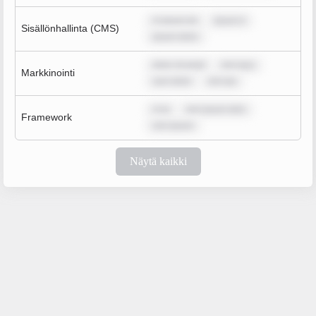
m ipsum do
ipsum d
Sisällönhallinta (CMS)
ipsum dolor
dolor sit amet
rem ipsu
Markkinointi
sum dolor
rem ips
m ip
rem ipsum dolo
Framework
rem ipsum
Näytä kaikki