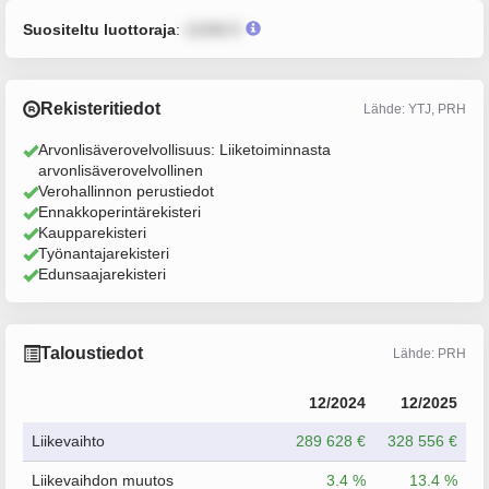
Suositeltu luottoraja
:
12345 €
Rekisteritiedot
Lähde: YTJ, PRH
Arvonlisäverovelvollisuus: Liiketoiminnasta
arvonlisäverovelvollinen
Verohallinnon perustiedot
Ennakkoperintärekisteri
Kaupparekisteri
Työnantajarekisteri
Edunsaajarekisteri
Taloustiedot
Lähde: PRH
12/2024
12/2025
Liikevaihto
289 628 €
328 556 €
Liikevaihdon muutos
3.4 %
13.4 %