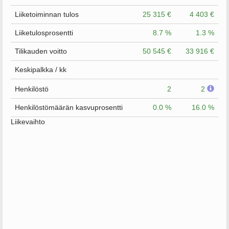
Liiketoiminnan tulos
25 315 €
4 403 €
Liiketulosprosentti
8.7 %
1.3 %
Tilikauden voitto
50 545 €
33 916 €
Keskipalkka / kk
Henkilöstö
2
2
Henkilöstömäärän kasvuprosentti
0.0 %
16.0 %
Liikevaihto