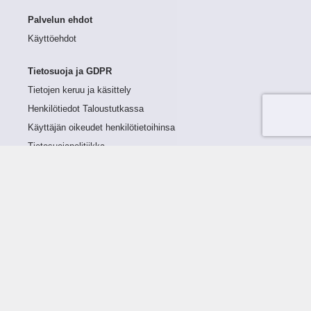
Palvelun ehdot
Käyttöehdot
Tietosuoja ja GDPR
Tietojen keruu ja käsittely
Henkilötiedot Taloustutkassa
Käyttäjän oikeudet henkilötietoihinsa
Tietosuojapolitiikka
Tietoturvapolitiikka
Evästeet
Tutustu palveluun
Ratkaisut
Tietoa palvelusta
Luottorajan määrittely
Tunnusluvut
Maksuviiveet