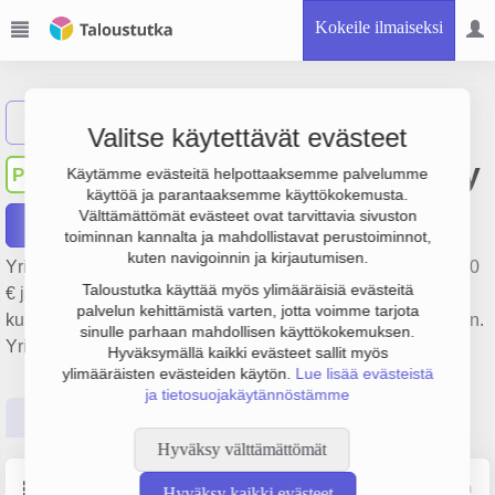
Kokeile ilmaiseksi
Näytä haku
Valitse käytettävät evästeet
Punkalaitumen Sanomat Oy
PS
Käytämme evästeitä helpottaaksemme palvelumme
käyttöä ja parantaaksemme käyttökokemusta.
Välttämättömät evästeet ovat tarvittavia sivuston
Raportit
toiminnan kannalta ja mahdollistavat perustoiminnot,
kuten navigoinnin ja kirjautumisen.
Yrityksen Punkalaitumen Sanomat Oy liikevaihto on 329 000
Taloustutka käyttää myös ylimääräisiä evästeitä
€ ja tulos 4 000 €. Sen päätoimiala on Sanomalehtien
palvelun kehittämistä varten, jotta voimme tarjota
kustantaminen, perustamisvuosi 1978 ja sijainti Punkalaidun.
sinulle parhaan mahdollisen käyttökokemuksen.
Yrityksen yhtiömuoto Osakeyhtiö (OY).
Hyväksymällä kaikki evästeet sallit myös
ylimääräisten evästeiden käytön.
Lue lisää evästeistä
ja tietosuojakäytännöstämme
Perustiedot
Tilinpäätösluvut
Päättäjätiedot
Hyväksy välttämättömät
Perustiedot
Lähde: YTJ, PRH, Traficom
Hyväksy kaikki evästeet