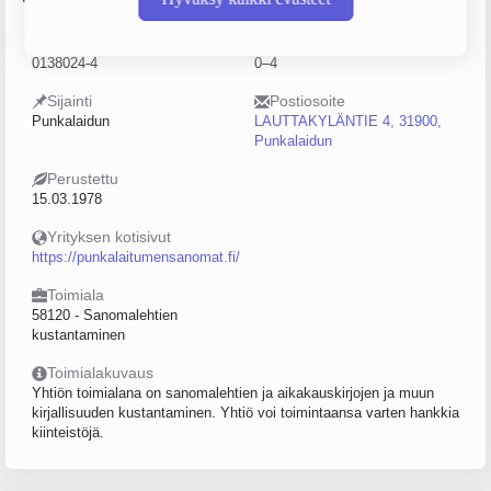
Y-tunnus
Henkilöstömäärä
0138024-4
0–4
Sijainti
Postiosoite
Punkalaidun
LAUTTAKYLÄNTIE 4, 31900,
Punkalaidun
Perustettu
15.03.1978
Yrityksen kotisivut
https://punkalaitumensanomat.fi/
Toimiala
58120 - Sanomalehtien
kustantaminen
Toimialakuvaus
Yhtiön toimialana on sanomalehtien ja aikakauskirjojen ja muun
kirjallisuuden kustantaminen. Yhtiö voi toimintaansa varten hankkia
kiinteistöjä.