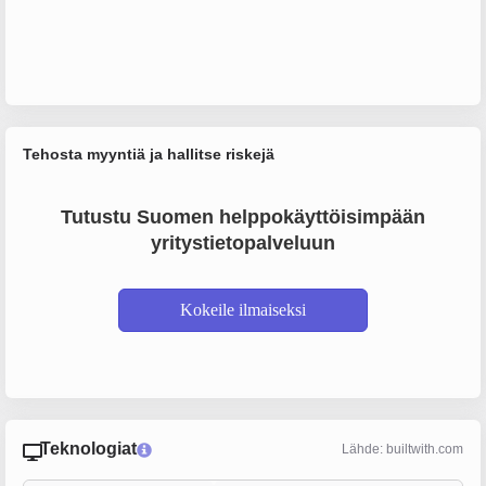
Tehosta myyntiä ja hallitse riskejä
Tutustu Suomen helppokäyttöisimpään
yritystietopalveluun
Kokeile ilmaiseksi
Teknologiat
Lähde: builtwith.com