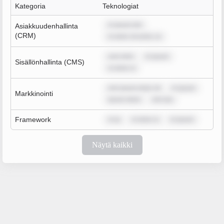
Kategoria
Teknologiat
m ipsum dol
Asiakkuudenhallinta
(CRM)
m dolor sit amet, co
sum dolo
m ipsum
Sisällönhallinta (CMS)
m dolor si
rem ipsum dolor sit
m ipsum
Markkinointi
ipsum dolor
rem ips
Framework
m ip
m dolor si
m ipsum
Näytä kaikki