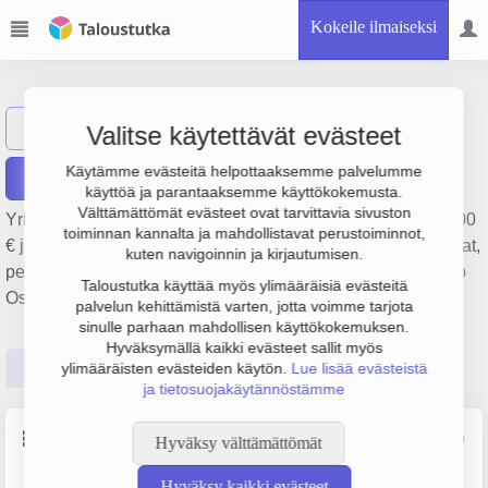
Kokeile ilmaiseksi
Ravantit Oy
Näytä haku
Valitse käytettävät evästeet
Käytämme evästeitä helpottaaksemme palvelumme
Raportit
käyttöä ja parantaaksemme käyttökokemusta.
Välttämättömät evästeet ovat tarvittavia sivuston
Yrityksen Ravantit Oy liikevaihto on 6.1 milj. €, tulos -205 000
toiminnan kannalta ja mahdollistavat perustoiminnot,
€ ja henkilöstömäärä 51. Sen päätoimiala on Ruokaravintolat,
kuten navigoinnin ja kirjautumisen.
perustamisvuosi 1978 ja sijainti Turku. Yrityksen yhtiömuoto
Taloustutka käyttää myös ylimääräisiä evästeitä
Osakeyhtiö (OY).
palvelun kehittämistä varten, jotta voimme tarjota
sinulle parhaan mahdollisen käyttökokemuksen.
Hyväksymällä kaikki evästeet sallit myös
Perustiedot
Tilinpäätösluvut
Päättäjätiedot
ylimääräisten evästeiden käytön.
Lue lisää evästeistä
ja tietosuojakäytännöstämme
Perustiedot
Lähde: YTJ, PRH, Traficom
Hyväksy välttämättömät
Hyväksy kaikki evästeet
Y-tunnus
Henkilöstömäärä