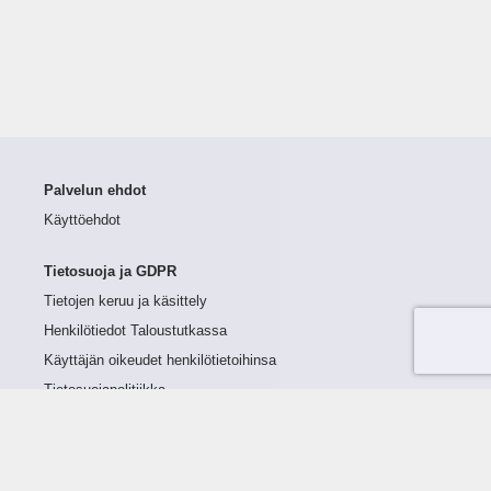
Palvelun ehdot
Käyttöehdot
Tietosuoja ja GDPR
Tietojen keruu ja käsittely
Henkilötiedot Taloustutkassa
Käyttäjän oikeudet henkilötietoihinsa
Tietosuojapolitiikka
Tietoturvapolitiikka
Evästeet
Tutustu palveluun