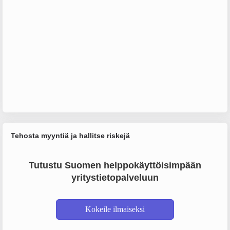
Tehosta myyntiä ja hallitse riskejä
Tutustu Suomen helppokäyttöisimpään
yritystietopalveluun
Kokeile ilmaiseksi