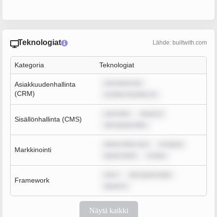
Teknologiat
Lähde: builtwith.com
Kategoria
Teknologiat
rem ipsum do
Asiakkuudenhallinta
(CRM)
m dolor sit amet, co
sum dolo
ipsum d
Sisällönhallinta (CMS)
rem ipsum dolo
ipsum dolor sit a
m ipsum
Markkinointi
ipsum dolor
m ipsu
rem i
rem ipsum dolo
Framework
ipsum d
Näytä kaikki