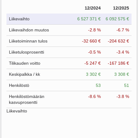
12/2024
12/2025
Liikevaihto
6 527 371 €
6 092 575 €
Liikevaihdon muutos
-2.8 %
-6.7 %
Liiketoiminnan tulos
-32 660 €
-204 632 €
Liiketulosprosentti
-0.5 %
-3.4 %
Tilikauden voitto
-5 247 €
-167 186 €
Keskipalkka / kk
3 302 €
3 308 €
Henkilöstö
53
51
Henkilöstömäärän
-8.6 %
-3.8 %
kasvuprosentti
Liikevaihto