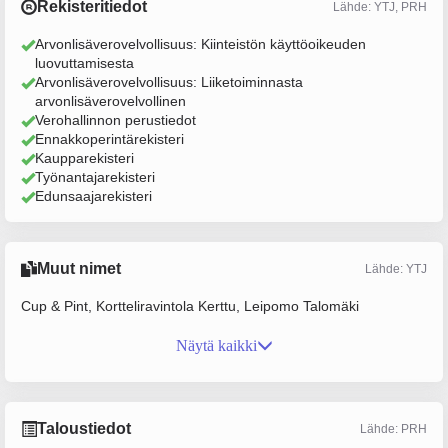
Rekisteritiedot
Lähde: YTJ, PRH
Arvonlisäverovelvollisuus: Kiinteistön käyttöoikeuden
luovuttamisesta
Arvonlisäverovelvollisuus: Liiketoiminnasta
arvonlisäverovelvollinen
Verohallinnon perustiedot
Ennakkoperintärekisteri
Kaupparekisteri
Työnantajarekisteri
Edunsaajarekisteri
Muut nimet
Lähde: YTJ
Cup & Pint, Kortteliravintola Kerttu, Leipomo Talomäki
Näytä kaikki
Taloustiedot
Lähde: PRH