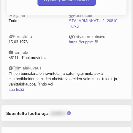
0140379-2
50–99
Sijainti
Postiosoite
Turku
STÅLARMINKATU 2, 20810,
Turku
Perustettu
Yrityksen kotisivut
15.03.1978
https://cuppint.fi/
Toimiala
56111 - Ruokaravintolat
Toimialakuvaus
Yhtiön toimialana on ravintola- ja cateringtoiminta sekä
elintarvikkeiden ja niiden oheistarvikkeiden valmistus- tukku- ja
vähittäiskauppa. Yhtiö voi
Lue lisää
Suositeltu luottoraja
:
12345 €