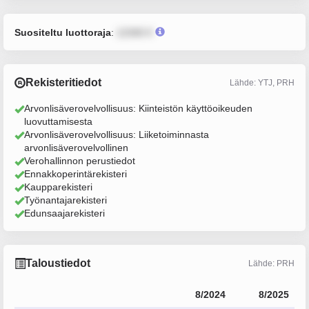
Suositeltu luottoraja
:
12345 €
Rekisteritiedot
Lähde: YTJ, PRH
Arvonlisäverovelvollisuus: Kiinteistön käyttöoikeuden
luovuttamisesta
Arvonlisäverovelvollisuus: Liiketoiminnasta
arvonlisäverovelvollinen
Verohallinnon perustiedot
Ennakkoperintärekisteri
Kaupparekisteri
Työnantajarekisteri
Edunsaajarekisteri
Taloustiedot
Lähde: PRH
8/2024
8/2025