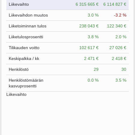
Liikevaihto
6 315 665 €
6 114 827 €
Liikevaihdon muutos
3.0 %
-3.2 %
Liiketoiminnan tulos
238 043 €
122 340 €
Liiketulosprosentti
3.8 %
2.0 %
Tilikauden voitto
102 617 €
27 026 €
Keskipalkka / kk
2 471 €
2 418 €
Henkilöstö
29
30
Henkilöstömäärän
0.0 %
3.5 %
kasvuprosentti
Liikevaihto