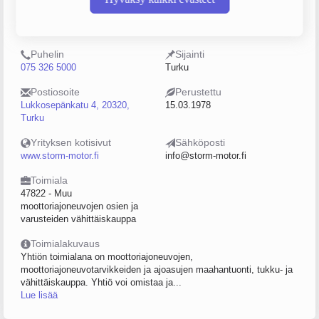
Y-tunnus
Henkilöstömäärä
0140425-0
20–49
Puhelin
Sijainti
075 326 5000
Turku
Postiosoite
Perustettu
Lukkosepänkatu 4, 20320,
15.03.1978
Turku
Yrityksen kotisivut
Sähköposti
www.storm-motor.fi
info@storm-motor.fi
Toimiala
47822 - Muu
moottoriajoneuvojen osien ja
varusteiden vähittäiskauppa
Toimialakuvaus
Yhtiön toimialana on moottoriajoneuvojen,
moottoriajoneuvotarvikkeiden ja ajoasujen maahantuonti, tukku- ja
vähittäiskauppa. Yhtiö voi omistaa ja...
Lue lisää