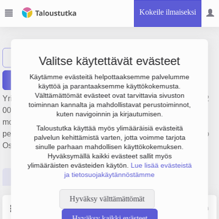
Kokeile ilmaiseksi
Storm Motor Oy
Näytä haku
Valitse käytettävät evästeet
Käytämme evästeitä helpottaaksemme palvelumme
Raportit
käyttöä ja parantaaksemme käyttökokemusta.
Välttämättömät evästeet ovat tarvittavia sivuston
Yrityksen Storm Motor Oy liikevaihto on 6.1 milj. €, tulos 122
toiminnan kannalta ja mahdollistavat perustoiminnot,
000 € ja henkilöstömäärä 30. Sen päätoimiala on Muu
kuten navigoinnin ja kirjautumisen.
moottoriajoneuvojen osien ja varusteiden vähittäiskauppa,
Taloustutka käyttää myös ylimääräisiä evästeitä
perustamisvuosi 1978 ja sijainti Turku. Yrityksen yhtiömuoto
palvelun kehittämistä varten, jotta voimme tarjota
Osakeyhtiö (OY).
sinulle parhaan mahdollisen käyttökokemuksen.
Hyväksymällä kaikki evästeet sallit myös
ylimääräisten evästeiden käytön.
Lue lisää evästeistä
ja tietosuojakäytännöstämme
Perustiedot
Tilinpäätösluvut
Päättäjätiedot
Hyväksy välttämättömät
Perustiedot
Lähde: YTJ, PRH, Traficom
Hyväksy kaikki evästeet