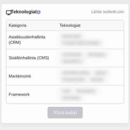
Teknologiat
Lähde: builtwith.com
Kategoria
Teknologiat
ipsum dolo
Asiakkuudenhallinta
(CRM)
m ipsum dolor sit amet,
m ipsum do
rem ipsum
Sisällönhallinta (CMS)
sum dolor s
sum dolor sit am
ipsum
Markkinointi
m ipsum dolo
rem ips
m ip
sum dolor s
Framework
rem ipsum
Näytä kaikki