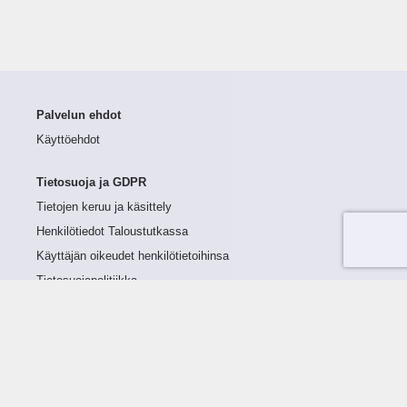
Palvelun ehdot
Käyttöehdot
Tietosuoja ja GDPR
Tietojen keruu ja käsittely
Henkilötiedot Taloustutkassa
Käyttäjän oikeudet henkilötietoihinsa
Tietosuojapolitiikka
Tietoturvapolitiikka
Evästeet
Tutustu palveluun
Ratkaisut