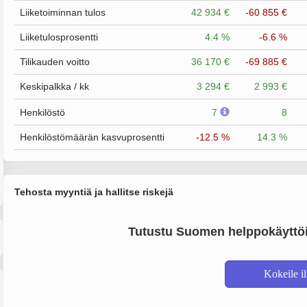
Liiketoiminnan tulos
42 934 €
-60 855 €
Liiketulosprosentti
4.4 %
-6.6 %
Tilikauden voitto
36 170 €
-69 885 €
Keskipalkka / kk
3 294 €
2 993 €
Henkilöstö
7
8
Henkilöstömäärän kasvuprosentti
-12.5 %
14.3 %
Tehosta myyntiä ja hallitse riskejä
Tutustu Suomen helppokäyttöi
Kokeile i