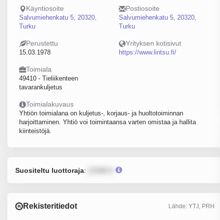
Käyntiosoite
Postiosoite
Salvumiehenkatu 5, 20320,
Salvumiehenkatu 5, 20320,
Turku
Turku
Perustettu
Yrityksen kotisivut
15.03.1978
https://www.lintsu.fi/
Toimiala
49410 - Tieliikenteen
tavarankuljetus
Toimialakuvaus
Yhtiön toimialana on kuljetus-, korjaus- ja huoltotoiminnan
harjoittaminen. Yhtiö voi toimintaansa varten omistaa ja hallita
kiinteistöjä.
Suositeltu luottoraja
:
12345 €
Rekisteritiedot
Lähde: YTJ, PRH