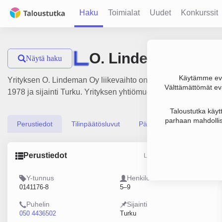
Haku
Toimialat
Uudet
Konkurssit
O. Lindeman Oy
Näytä haku
Käytämme evä
Yrityksen O. Lindeman Oy liikevaihto on 970 000 €, tulos 45 
Välttämättömät evä
1978 ja sijainti Turku. Yrityksen yhtiömuoto Osakeyhtiö (OY).
Taloustutka käyt
parhaan mahdollis
Perustiedot
Tilinpäätösluvut
Päättäjätiedot
Perustiedot
Lähde: YTJ, PRH, Traficom
Y-tunnus
Henkilöstömäärä
0141176-8
5–9
Puhelin
Sijainti
050 4436502
Turku