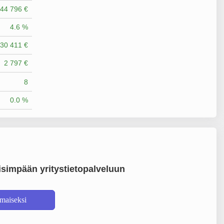
44 796 €
4.6 %
30 411 €
2 797 €
8
0.0 %
simpään yritystietopalveluun
lmaiseksi