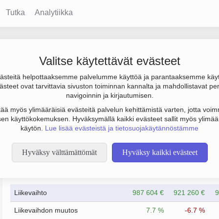
Tutka
Analytiikka
Valitse käytettävät evästeet
steitä helpottaaksemme palvelumme käyttöä ja parantaaksemme käy
000 € ja henkilöstömäärä 8. Sen päätoimiala on Tieliikenteen ta
steet ovat tarvittavia sivuston toiminnan kannalta ja mahdollistavat pe
navigoinnin ja kirjautumisen.
tää myös ylimääräisiä evästeitä palvelun kehittämistä varten, jotta voimm
en käyttökokemuksen. Hyväksymällä kaikki evästeet sallit myös ylimää
käytön.
Lue lisää evästeistä ja tietosuojakäytännöstämme
Hyväksy välttämättömät
Hyväksy kaikki evästeet
Taloustiedot
6/2023
6/2024
Liikevaihto
987 604 €
921 260 €
9
Liikevaihdon muutos
7.7 %
-6.7 %