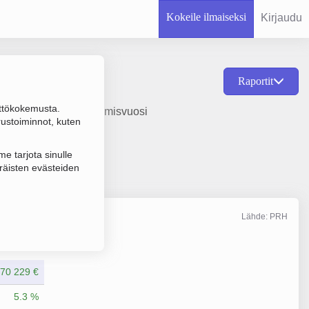
Kokeile ilmaiseksi
Kirjaudu
Raportit
ttökokemusta.
varankuljetus, perustamisvuosi
rustoiminnot, kuten
e tarjota sinulle
räisten evästeiden
Lähde: PRH
Liikevaihto
6/2025
70 229 €
5.3 %