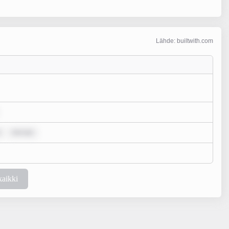
Lähde: builtwith.com
rem ips
kaikki