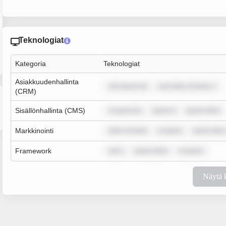
Teknologiat
Kategoria
Teknologiat
Asiakkuudenhallinta
rem ipsum do
sum dolor sit amet, c
(CRM)
Sisällönhallinta (CMS)
m ipsum do
ipsum d
ipsum dolor
Markkinointi
dolor sit amet
m ipsum
ipsum dolor
Framework
rem i
ipsum dolor
m ipsum
Näytä 