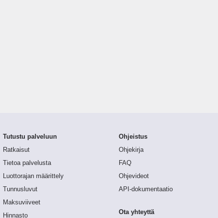
Tutustu palveluun
Ohjeistus
Ratkaisut
Ohjekirja
Tietoa palvelusta
FAQ
Luottorajan määrittely
Ohjevideot
Tunnusluvut
API-dokumentaatio
Maksuviiveet
Ota yhteyttä
Hinnasto