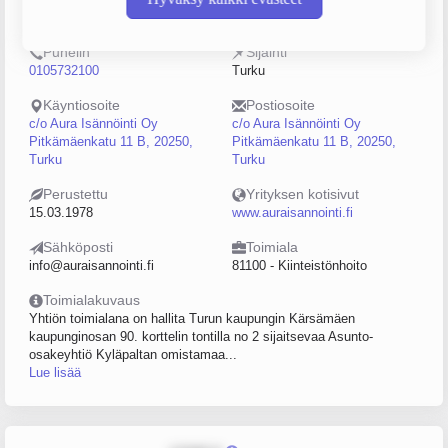
0141376-3
0–4
Puhelin
Sijainti
0105732100
Turku
Käyntiosoite
Postiosoite
c/o Aura Isännöinti Oy
c/o Aura Isännöinti Oy
Pitkämäenkatu 11 B, 20250,
Pitkämäenkatu 11 B, 20250,
Turku
Turku
Perustettu
Yrityksen kotisivut
15.03.1978
www.auraisannointi.fi
Sähköposti
Toimiala
info@auraisannointi.fi
81100 - Kiinteistönhoito
Toimialakuvaus
Yhtiön toimialana on hallita Turun kaupungin Kärsämäen
kaupunginosan 90. korttelin tontilla no 2 sijaitsevaa Asunto-
osakeyhtiö Kyläpaltan omistamaa...
Lue lisää