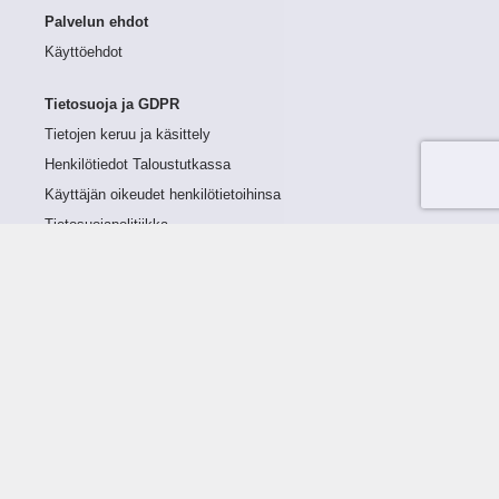
Palvelun ehdot
Käyttöehdot
Tietosuoja ja GDPR
Tietojen keruu ja käsittely
Henkilötiedot Taloustutkassa
Käyttäjän oikeudet henkilötietoihinsa
Tietosuojapolitiikka
Tietoturvapolitiikka
Evästeet
Tutustu palveluun
Ratkaisut
Tietoa palvelusta
Luottorajan määrittely
Tunnusluvut
Maksuviiveet