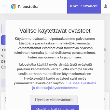
Kokeile ilmaiseksi
Paltan Huolto Oy
Näytä haku
Valitse käytettävät evästeet
Käytämme evästeitä helpottaaksemme palvelumme
Raportit
käyttöä ja parantaaksemme käyttökokemusta.
Välttämättömät evästeet ovat tarvittavia sivuston
Yrityksen Paltan Huolto Oy liikevaihto on 193 000 €, tulos 48
toiminnan kannalta ja mahdollistavat perustoiminnot,
€ ja henkilöstömäärä 0. Sen päätoimiala on Kiinteistönhoito,
kuten navigoinnin ja kirjautumisen.
perustamisvuosi 1978 ja sijainti Turku. Yrityksen yhtiömuoto
Taloustutka käyttää myös ylimääräisiä evästeitä
Osakeyhtiö (OY).
palvelun kehittämistä varten, jotta voimme tarjota
sinulle parhaan mahdollisen käyttökokemuksen.
Hyväksymällä kaikki evästeet sallit myös
Perustiedot
Tilinpäätösluvut
Päättäjätiedot
ylimääräisten evästeiden käytön.
Lue lisää evästeistä
ja tietosuojakäytännöstämme
Perustiedot
Lähde: YTJ, PRH, Traficom
Hyväksy välttämättömät
Hyväksy kaikki evästeet
Y-tunnus
Henkilöstömäärä