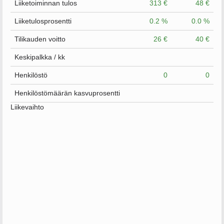
Liiketoiminnan tulos
313 €
48 €
Liiketulosprosentti
0.2 %
0.0 %
Tilikauden voitto
26 €
40 €
Keskipalkka / kk
Henkilöstö
0
0
Henkilöstömäärän kasvuprosentti
Liikevaihto