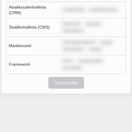
Asiakkuudenhallinta
m ipsum dol
r sit amet, conse
(CRM)
ipsum dol
m ipsum
Sisällönhallinta (CMS)
sum dolor s
rem ipsum dolor sit
ipsum
Markkinointi
ipsum dolor
m ipsu
rem i
m ipsum dolor
Framework
rem ipsum
Näytä kaikki