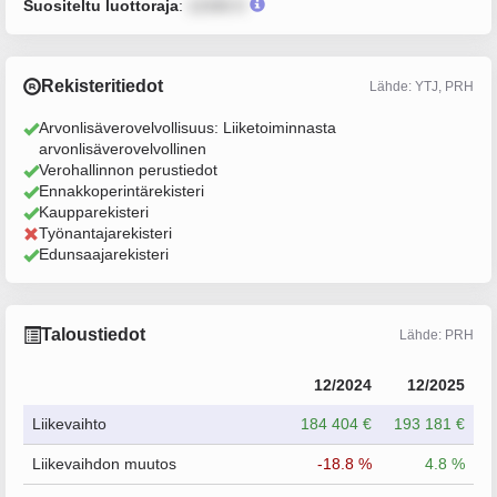
Suositeltu luottoraja
:
12345 €
Rekisteritiedot
Lähde: YTJ, PRH
Arvonlisäverovelvollisuus: Liiketoiminnasta
arvonlisäverovelvollinen
Verohallinnon perustiedot
Ennakkoperintärekisteri
Kaupparekisteri
Työnantajarekisteri
Edunsaajarekisteri
Taloustiedot
Lähde: PRH
12/2024
12/2025
Liikevaihto
184 404 €
193 181 €
Liikevaihdon muutos
-18.8 %
4.8 %