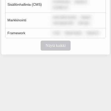
m ipsum do
ipsum d
Sisällönhallinta (CMS)
m dolor si
sum dolor sit am
ipsum
Markkinointi
rem ipsum dol
rem ips
Framework
m ip
ipsum dolor
ipsum d
Näytä kaikki