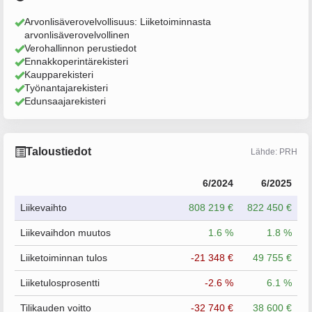
Arvonlisäverovelvollisuus: Liiketoiminnasta
arvonlisäverovelvollinen
Verohallinnon perustiedot
Ennakkoperintärekisteri
Kaupparekisteri
Työnantajarekisteri
Edunsaajarekisteri
Taloustiedot
Lähde: PRH
6/2024
6/2025
Liikevaihto
808 219 €
822 450 €
Liikevaihdon muutos
1.6 %
1.8 %
Liiketoiminnan tulos
-21 348 €
49 755 €
Liiketulosprosentti
-2.6 %
6.1 %
Tilikauden voitto
-32 740 €
38 600 €