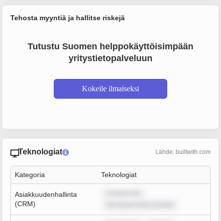
Tehosta myyntiä ja hallitse riskejä
Tutustu Suomen helppokäyttöisimpään
yritystietopalveluun
Kokeile ilmaiseksi
Teknologiat
Lähde: builtwith.com
Kategoria
Teknologiat
m ipsum dol
Asiakkuudenhallinta
(CRM)
rem ipsum dolor sit amet