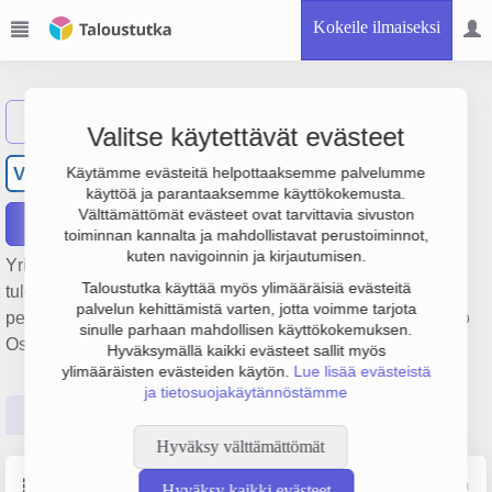
Kokeile ilmaiseksi
Näytä haku
Valitse käytettävät evästeet
Vienolan Lämpö Oy
VL
Käytämme evästeitä helpottaaksemme palvelumme
käyttöä ja parantaaksemme käyttökokemusta.
Välttämättömät evästeet ovat tarvittavia sivuston
Raportit
toiminnan kannalta ja mahdollistavat perustoiminnot,
kuten navigoinnin ja kirjautumisen.
Yrityksen Vienolan Lämpö Oy liikevaihto on 822 000 € ja
Taloustutka käyttää myös ylimääräisiä evästeitä
tulos 50 000 €. Sen päätoimiala on Kiinteistönhoito,
palvelun kehittämistä varten, jotta voimme tarjota
perustamisvuosi 1978 ja sijainti Turku. Yrityksen yhtiömuoto
sinulle parhaan mahdollisen käyttökokemuksen.
Osakeyhtiö (OY).
Hyväksymällä kaikki evästeet sallit myös
ylimääräisten evästeiden käytön.
Lue lisää evästeistä
ja tietosuojakäytännöstämme
Perustiedot
Tilinpäätösluvut
Päättäjätiedot
Hyväksy välttämättömät
Perustiedot
Lähde: YTJ, PRH, Traficom
Hyväksy kaikki evästeet