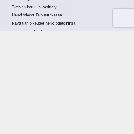
Tietojen keruu ja käsittely
Henkilötiedot Taloustutkassa
Käyttäjän oikeudet henkilötietoihinsa
Tietosuojapolitiikka
Tietoturvapolitiikka
Evästeet
Tutustu palveluun
Ratkaisut
Tietoa palvelusta
Luottorajan määrittely
Tunnusluvut
Maksuviiveet
Hinnasto
Päivitykset
Ohjeistus