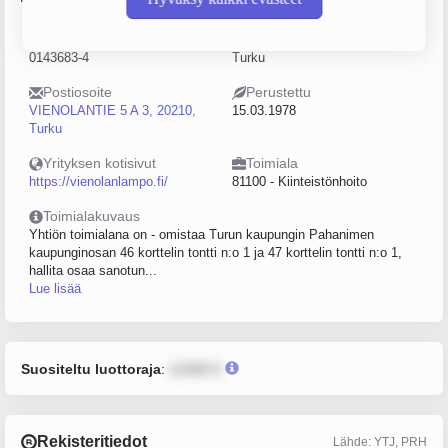
Y-tunnus
Sijainti
0143683-4
Turku
Postiosoite
Perustettu
VIENOLANTIE 5 A 3, 20210,
15.03.1978
Turku
Yrityksen kotisivut
Toimiala
https://vienolanlampo.fi/
81100 - Kiinteistönhoito
Toimialakuvaus
Yhtiön toimialana on - omistaa Turun kaupungin Pahanimen
kaupunginosan 46 korttelin tontti n:o 1 ja 47 korttelin tontti n:o 1,
hallita osaa sanotun...
Lue lisää
Suositeltu luottoraja
:
12345 €
Rekisteritiedot
Lähde: YTJ, PRH