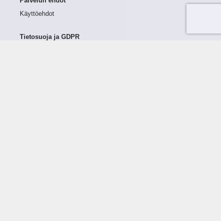
Palvelun ehdot
Käyttöehdot
Tietosuoja ja GDPR
Tietojen keruu ja käsittely
Henkilötiedot Taloustutkassa
Käyttäjän oikeudet henkilötietoihinsa
Tietosuojapolitiikka
Tietoturvapolitiikka
Evästeet
Tutustu palveluun
Ratkaisut
Tietoa palvelusta
Luottorajan määrittely
Tunnusluvut
Maksuviiveet
Hinnasto