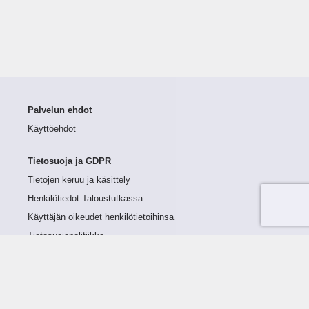
Palvelun ehdot
Käyttöehdot
Tietosuoja ja GDPR
Tietojen keruu ja käsittely
Henkilötiedot Taloustutkassa
Käyttäjän oikeudet henkilötietoihinsa
Tietosuojapolitiikka
Tietoturvapolitiikka
Evästeet
Tutustu palveluun