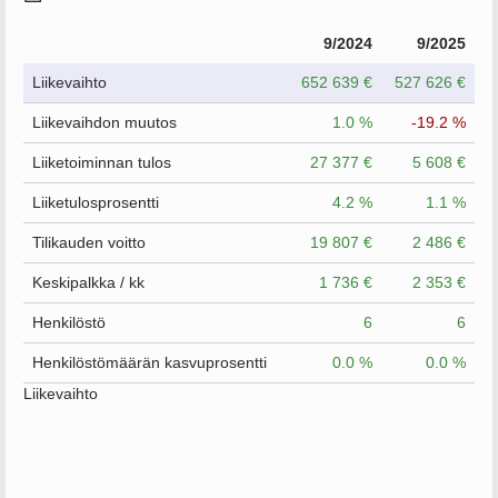
9/2024
9/2025
Liikevaihto
652 639 €
527 626 €
Liikevaihdon muutos
1.0 %
-19.2 %
Liiketoiminnan tulos
27 377 €
5 608 €
Liiketulosprosentti
4.2 %
1.1 %
Tilikauden voitto
19 807 €
2 486 €
Keskipalkka / kk
1 736 €
2 353 €
Henkilöstö
6
6
Henkilöstömäärän kasvuprosentti
0.0 %
0.0 %
Liikevaihto