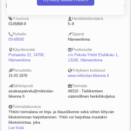
Perustiedot
Lähde: YTJ, PRH, Traficom
Y-tunnus
Henkilöstömäärä
0145868-9
5–9
Puhelin
Sijainti
03-68500
Hämeenlinna
Käyntiosoite
Postiosoite
Portaantie 22, 14700,
c/o Pekola-Yhtiöt Eteläkatu 1,
Hämeenlinna
13100, Hämeenlinna
Perustettu
Yrityksen kotisivut
15.03.1978
www.mikkolan-liikenne.fi
Sähköposti
Toimiala
asiakaspalvelu@mikkolan-
49310 - Tieliikenteen
liikenne.fi
säännöllinen henkilökuljetus
Toimialakuvaus
Yhtiön toimialana on linja- ja tilausliikenne sekä siihen liittyvän
liiketoiminnan harjoittaminen. Yhtiö voi harjoittaa muutakin
liiketoimintaa, joka
Lue lisää