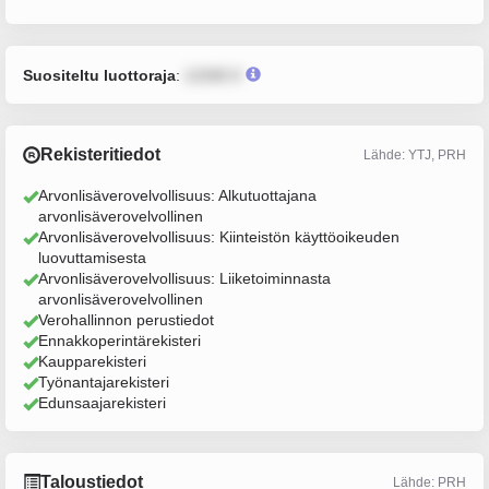
Suositeltu luottoraja
:
12345 €
Rekisteritiedot
Lähde: YTJ, PRH
Arvonlisäverovelvollisuus: Alkutuottajana
arvonlisäverovelvollinen
Arvonlisäverovelvollisuus: Kiinteistön käyttöoikeuden
luovuttamisesta
Arvonlisäverovelvollisuus: Liiketoiminnasta
arvonlisäverovelvollinen
Verohallinnon perustiedot
Ennakkoperintärekisteri
Kaupparekisteri
Työnantajarekisteri
Edunsaajarekisteri
Taloustiedot
Lähde: PRH