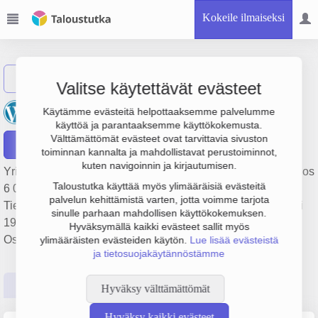
Kokeile ilmaiseksi
Näytä haku
Valitse käytettävät evästeet
Mikkolan Liikenne Oy
Käytämme evästeitä helpottaaksemme palvelumme
käyttöä ja parantaaksemme käyttökokemusta.
Välttämättömät evästeet ovat tarvittavia sivuston
Raportit
toiminnan kannalta ja mahdollistavat perustoiminnot,
kuten navigoinnin ja kirjautumisen.
Yrityksen Mikkolan Liikenne Oy liikevaihto on 528 000 €, tulos
Taloustutka käyttää myös ylimääräisiä evästeitä
6 000 € ja henkilöstömäärä 6. Sen päätoimiala on
palvelun kehittämistä varten, jotta voimme tarjota
Tieliikenteen säännöllinen henkilökuljetus, perustamisvuosi
sinulle parhaan mahdollisen käyttökokemuksen.
1978 ja sijainti Hämeenlinna. Yrityksen yhtiömuoto
Hyväksymällä kaikki evästeet sallit myös
Osakeyhtiö (OY).
ylimääräisten evästeiden käytön.
Lue lisää evästeistä
ja tietosuojakäytännöstämme
Perustiedot
Tilinpäätösluvut
Päättäjätiedot
Hyväksy välttämättömät
Hyväksy kaikki evästeet