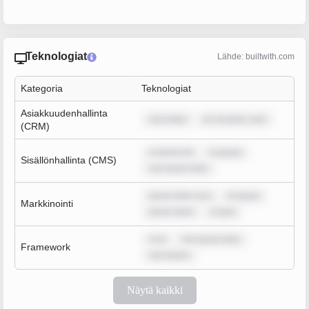
Teknologiat
Lähde: builtwith.com
Kategoria
Teknologiat
Asiakkuudenhallinta
sum dolor
lor sit amet, cons
(CRM)
m ipsum do
m ipsum
Sisällönhallinta (CMS)
rem ipsum dolo
ipsum dolor sit a
m ipsum
Markkinointi
ipsum dolor
m ipsu
m ip
rem ipsum dolo
Framework
rem ipsum
Näytä kaikki