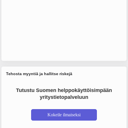
Tehosta myyntiä ja hallitse riskejä
Tutustu Suomen helppokäyttöisimpään
yritystietopalveluun
Kokeile ilmaiseksi