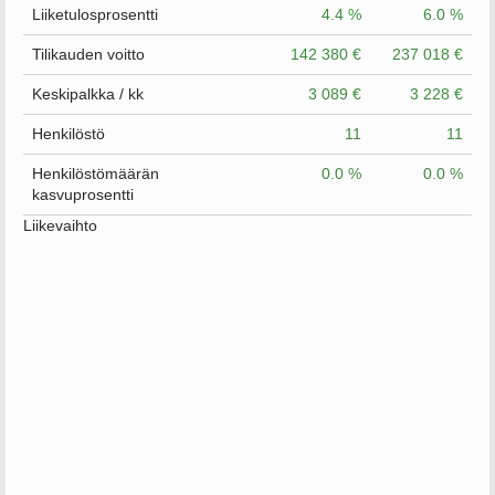
Liiketulosprosentti
4.4 %
6.0 %
Tilikauden voitto
142 380 €
237 018 €
Keskipalkka / kk
3 089 €
3 228 €
Henkilöstö
11
11
Henkilöstömäärän
0.0 %
0.0 %
kasvuprosentti
Liikevaihto