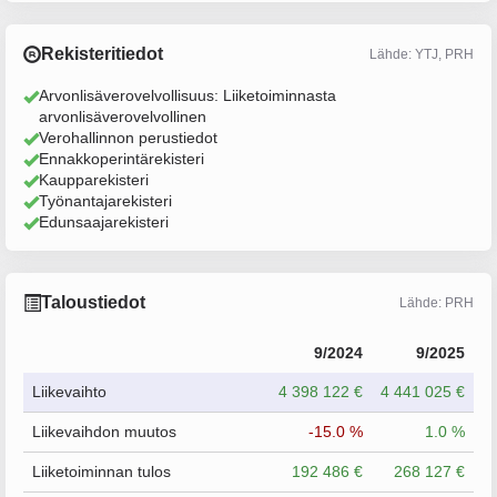
Rekisteritiedot
Lähde: YTJ, PRH
Arvonlisäverovelvollisuus: Liiketoiminnasta
arvonlisäverovelvollinen
Verohallinnon perustiedot
Ennakkoperintärekisteri
Kaupparekisteri
Työnantajarekisteri
Edunsaajarekisteri
Taloustiedot
Lähde: PRH
9/2024
9/2025
Liikevaihto
4 398 122 €
4 441 025 €
Liikevaihdon muutos
-15.0 %
1.0 %
Liiketoiminnan tulos
192 486 €
268 127 €