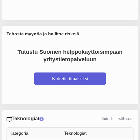
Tehosta myyntiä ja hallitse riskejä
Tutustu Suomen helppokäyttöisimpään
yritystietopalveluun
Kokeile ilmaiseksi
Teknologiat
Lähde: builtwith.com
Kategoria
Teknologiat