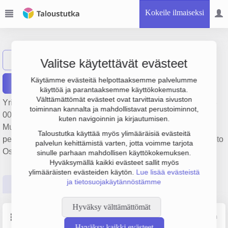
Kokeile ilmaiseksi
Kalliomuovi Oy
Näytä haku
Valitse käytettävät evästeet
Käytämme evästeitä helpottaaksemme palvelumme
Raportit
käyttöä ja parantaaksemme käyttökokemusta.
Välttämättömät evästeet ovat tarvittavia sivuston
Yrityksen Kalliomuovi Oy liikevaihto on 4.4 milj. €, tulos 268
toiminnan kannalta ja mahdollistavat perustoiminnot,
000 € ja henkilöstömäärä 11. Sen päätoimiala on
kuten navigoinnin ja kirjautumisen.
Muovilevyjen, -kalvojen, -putkien ja -profiilien valmistus,
Taloustutka käyttää myös ylimääräisiä evästeitä
perustamisvuosi 1978 ja sijainti Hollola. Yrityksen yhtiömuoto
palvelun kehittämistä varten, jotta voimme tarjota
Osakeyhtiö (OY).
sinulle parhaan mahdollisen käyttökokemuksen.
Hyväksymällä kaikki evästeet sallit myös
ylimääräisten evästeiden käytön.
Lue lisää evästeistä
ja tietosuojakäytännöstämme
Perustiedot
Tilinpäätösluvut
Päättäjätiedot
Hyväksy välttämättömät
Perustiedot
Lähde: YTJ, PRH, Traficom
Hyväksy kaikki evästeet