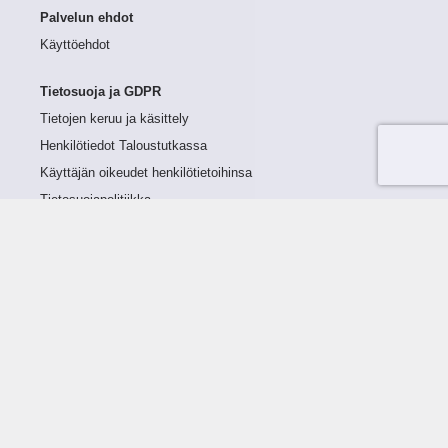
Palvelun ehdot
Käyttöehdot
Tietosuoja ja GDPR
Tietojen keruu ja käsittely
Henkilötiedot Taloustutkassa
Käyttäjän oikeudet henkilötietoihinsa
Tietosuojapolitiikka
Tietoturvapolitiikka
Evästeet
Tutustu palveluun
Ratkaisut
Tietoa palvelusta
Luottorajan määrittely
Tunnusluvut
Maksuviiveet