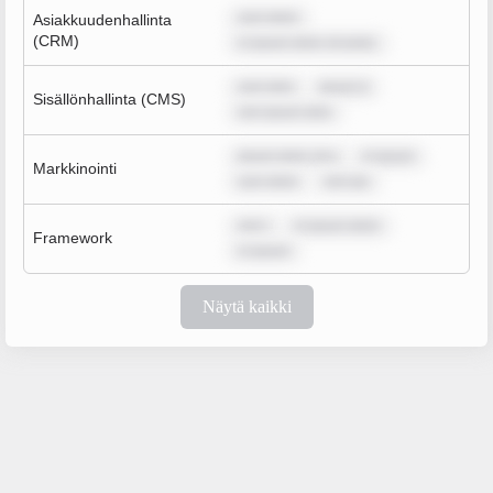
sum dolor
Asiakkuudenhallinta
(CRM)
m ipsum dolor sit amet,
sum dolo
ipsum d
Sisällönhallinta (CMS)
rem ipsum dolo
ipsum dolor sit a
m ipsum
Markkinointi
sum dolor
rem ips
rem i
m ipsum dolor
Framework
m ipsum
Näytä kaikki