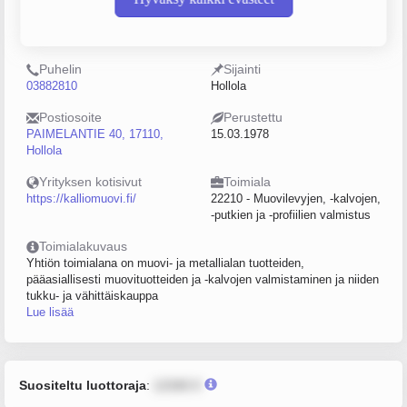
Y-tunnus
Henkilöstömäärä
0146125-5
10–19
Puhelin
Sijainti
03882810
Hollola
Postiosoite
Perustettu
PAIMELANTIE 40, 17110,
15.03.1978
Hollola
Yrityksen kotisivut
Toimiala
https://kalliomuovi.fi/
22210 - Muovilevyjen, -kalvojen,
-putkien ja -profiilien valmistus
Toimialakuvaus
Yhtiön toimialana on muovi- ja metallialan tuotteiden,
pääasiallisesti muovituotteiden ja -kalvojen valmistaminen ja niiden
tukku- ja vähittäiskauppa
Lue lisää
Suositeltu luottoraja
:
12345 €