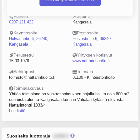
0147862-0
5–9
Puhelin
Sijainti
0207 121 422
Kangasala
Käyntiosoite
Postiosoite
Holvastintie 6, 36240,
Holvastintie 6, 36240,
Kangasala
Kangasala
Perustettu
Yrityksen kotisivut
15.03.1978
www.nattarinhuolto.fi
Sähköposti
Toimiala
toimisto@nattarinhuolto.fi
81100 - Kiinteistönhoito
Toimialakuvaus
Yhtiön toimialana on vuokrasopimuksen nojalla hallita noin 800 m2
suuruista aluetta Kangasalan kunnan Vatialan kylässä olevasta
Nattarintontti 1033/4
Lue lisää
Suositeltu luottoraja
:
12345 €