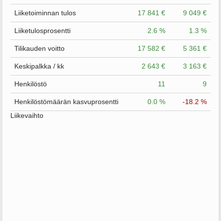
Liiketoiminnan tulos
17 841 €
9 049 €
Liiketulosprosentti
2.6 %
1.3 %
Tilikauden voitto
17 582 €
5 361 €
Keskipalkka / kk
2 643 €
3 163 €
Henkilöstö
11
9
Henkilöstömäärän kasvuprosentti
0.0 %
-18.2 %
Liikevaihto