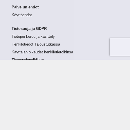
Palvelun ehdot
Käyttöehdot
Tietosuoja ja GDPR
Tietojen keruu ja käsittely
Henkilötiedot Taloustutkassa
Käyttäjän oikeudet henkilötietoihinsa
Tietosuojapolitiikka
Tietoturvapolitiikka
Evästeet
Tutustu palveluun
Ratkaisut
Tietoa palvelusta
Luottorajan määrittely
Tunnusluvut
Maksuviiveet