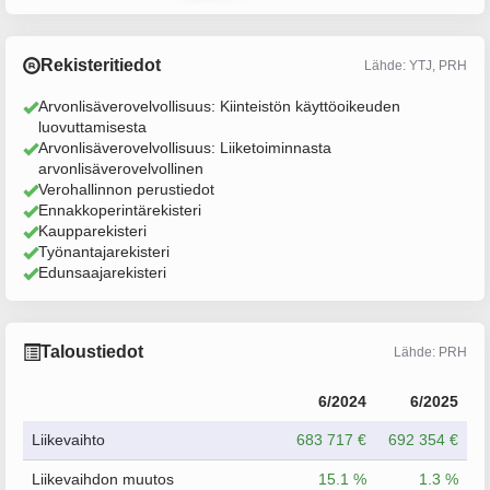
Rekisteritiedot
Lähde: YTJ, PRH
Arvonlisäverovelvollisuus: Kiinteistön käyttöoikeuden
luovuttamisesta
Arvonlisäverovelvollisuus: Liiketoiminnasta
arvonlisäverovelvollinen
Verohallinnon perustiedot
Ennakkoperintärekisteri
Kaupparekisteri
Työnantajarekisteri
Edunsaajarekisteri
Taloustiedot
Lähde: PRH
6/2024
6/2025
Liikevaihto
683 717 €
692 354 €
Liikevaihdon muutos
15.1 %
1.3 %