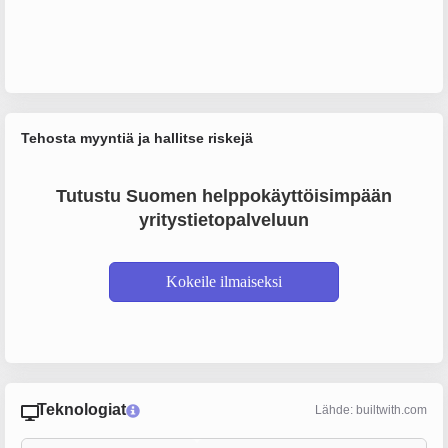
Tehosta myyntiä ja hallitse riskejä
Tutustu Suomen helppokäyttöisimpään
yritystietopalveluun
Kokeile ilmaiseksi
Teknologiat
Lähde: builtwith.com