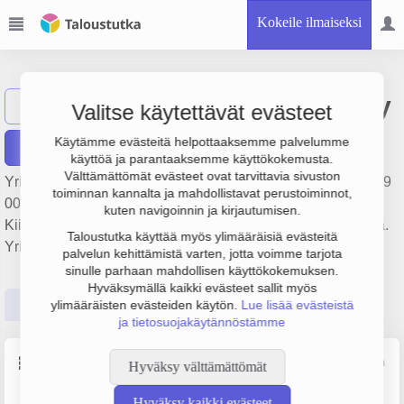
Kokeile ilmaiseksi
Nattarin Huolto Oy
Näytä haku
Valitse käytettävät evästeet
Käytämme evästeitä helpottaaksemme palvelumme
Raportit
käyttöä ja parantaaksemme käyttökokemusta.
Välttämättömät evästeet ovat tarvittavia sivuston
Yrityksen Nattarin Huolto Oy liikevaihto on 692 000 €, tulos 9
toiminnan kannalta ja mahdollistavat perustoiminnot,
000 € ja henkilöstömäärä 9. Sen päätoimiala on
kuten navigoinnin ja kirjautumisen.
Kiinteistönhoito, perustamisvuosi 1978 ja sijainti Kangasala.
Taloustutka käyttää myös ylimääräisiä evästeitä
Yrityksen yhtiömuoto Osakeyhtiö (OY).
palvelun kehittämistä varten, jotta voimme tarjota
sinulle parhaan mahdollisen käyttökokemuksen.
Hyväksymällä kaikki evästeet sallit myös
Perustiedot
Tilinpäätösluvut
Päättäjätiedot
ylimääräisten evästeiden käytön.
Lue lisää evästeistä
ja tietosuojakäytännöstämme
Perustiedot
Lähde: YTJ, PRH, Traficom
Hyväksy välttämättömät
Hyväksy kaikki evästeet
Y-tunnus
Henkilöstömäärä