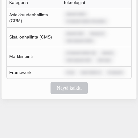
Kategoria
Teknologiat
ipsum dolo
Asiakkuudenhallinta
(CRM)
m ipsum dolor sit amet,
ipsum dol
ipsum d
Sisällönhallinta (CMS)
rem ipsum dolo
m ipsum dolor sit
ipsum
Markkinointi
rem ipsum dol
rem ips
Framework
m ip
sum dolor s
m ipsum
Näytä kaikki