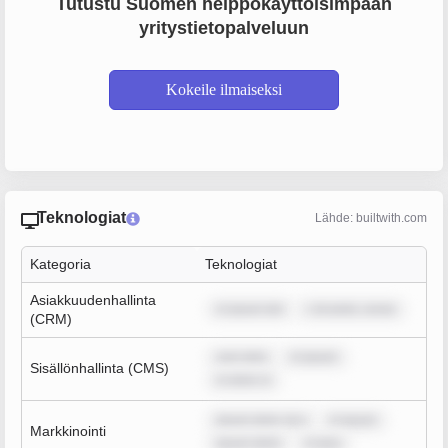
Tutustu Suomen helppokäyttöisimpään
yritystietopalveluun
Kokeile ilmaiseksi
Teknologiat
Lähde: builtwith.com
Kategoria
Teknologiat
Asiakkuudenhallinta
m ipsum dol
r sit amet, conse
(CRM)
sum dolo
m ipsum
Sisällönhallinta (CMS)
m dolor si
ipsum dolor sit a
m ipsum
Markkinointi
ipsum dolor
m ipsu