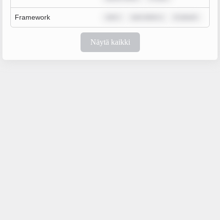
Framework
rem i
sum dolor s
m ipsum
Näytä kaikki