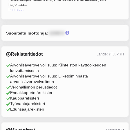
harjoittaa...
Lue lisää
Suositeltu luottoraja
:
12345 €
Rekisteritiedot
Lähde: YTJ, PRH
Arvonlisäverovelvollisuus: Kiinteistön käyttöoikeuden
luovuttamisesta
Arvonlisäverovelvollisuus: Liiketoiminnasta
arvonlisäverovelvollinen
Verohallinnon perustiedot
Ennakkoperintärekisteri
Kaupparekisteri
Työnantajarekisteri
Edunsaajarekisteri