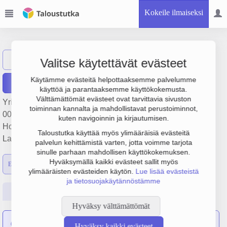
Kokeile ilmaiseksi
Isku-Yhtymä Oy
Näytä haku
Valitse käytettävät evästeet
Käytämme evästeitä helpottaaksemme palvelumme
Raportit
käyttöä ja parantaaksemme käyttökokemusta.
Välttämättömät evästeet ovat tarvittavia sivuston
Yrityksen Isku-Yhtymä Oy liikevaihto on 4.4 milj. €, tulos -9
toiminnan kannalta ja mahdollistavat perustoiminnot,
000 € ja henkilöstömäärä 33. Sen päätoimiala on
kuten navigoinnin ja kirjautumisen.
Holdingyhtiöiden toiminta, perustamisvuosi 1978 ja sijainti
Taloustutka käyttää myös ylimääräisiä evästeitä
Lahti. Yrityksen yhtiömuoto Osakeyhtiö (OY).
palvelun kehittämistä varten, jotta voimme tarjota
sinulle parhaan mahdollisen käyttökokemuksen.
Hyväksymällä kaikki evästeet sallit myös
Emon luvut
Konsernin luvut
ylimääräisten evästeiden käytön.
Lue lisää evästeistä
ja tietosuojakäytännöstämme
Perustiedot
Tilinpäätösluvut
Päättäjätiedot
Hyväksy välttämättömät
Isku Festiva Oy
on sulautunut yritykseen Isku-Yhtymä Oy
Hyväksy kaikki evästeet