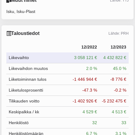
Muut nimet
Lähde: YTJ
Isku, Isku-Plast
Taloustiedot
Lähde: PRH
12/2022
12/2023
Liikevaihto
3 058 121 €
4 432 822 €
Liikevaihdon muutos
2.0 %
45.0 %
Liiketoiminnan tulos
-1 446 944 €
-8 776 €
Liiketulosprosentti
-47.3 %
-0.2 %
Tilikauden voitto
-1 402 926 €
-5 232 475 €
Keskipalkka / kk
4 529 €
4 513 €
Henkilöstö
32
33
Henkilöstömäärän
6.7 %
3.1 %