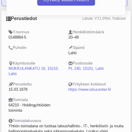
Perustiedot
Lähde: YTJ, PRH, Traficom
Y-tunnus
Henkilöstömäärä
0148884-5
20–49
Puhelin
Sijainti
Lahti
Käyntiosoite
Postiosoite
MUKKULANKATU 19, 15210,
PL 240, 15101, Lahti
Lahti
Perustettu
Yrityksen kotisivut
15.03.1978
https://www.iskucenter.fi/
Toimiala
64210 - Holdingyhtiöiden
toiminta
Toimialakuvaus
Yhtiön toimialana on tuottaa taloushallinto-, IT-, henkilöstö- ja muita
hallinnointipalveluita sekä johtamispalveluita. Lisäksi yhtiö