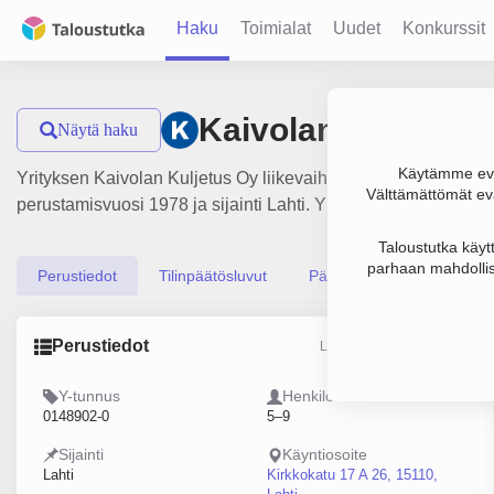
Haku
Toimialat
Uudet
Konkurssit
Kaivolan Kuljetus
Näytä haku
Käytämme evä
Yrityksen Kaivolan Kuljetus Oy liikevaihto on 1.6 milj. €, tul
Välttämättömät evä
perustamisvuosi 1978 ja sijainti Lahti. Yrityksen yhtiömuoto 
Taloustutka käyt
parhaan mahdollis
Perustiedot
Tilinpäätösluvut
Päättäjätiedot
Perustiedot
Lähde: YTJ, PRH, Traficom
Y-tunnus
Henkilöstömäärä
0148902-0
5–9
Sijainti
Käyntiosoite
Lahti
Kirkkokatu 17 A 26, 15110,