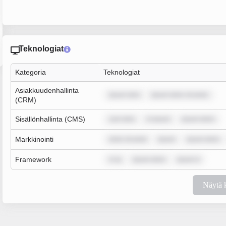
Teknologiat
Kategoria
Teknologiat
Asiakkuudenhallinta
ipsum dolo
ipsum dolor sit amet,
(CRM)
Sisällönhallinta (CMS)
sum dolo
m ipsum
ipsum dolor
Markkinointi
dolor sit amet
ipsum
ipsum dolor
Framework
m ip
ipsum dolor
ipsum d
Näytä 