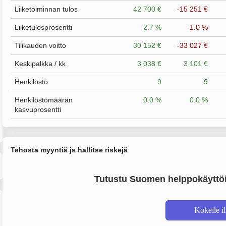
Liiketoiminnan tulos
42 700 €
-15 251 €
Liiketulosprosentti
2.7 %
-1.0 %
Tilikauden voitto
30 152 €
-33 027 €
Keskipalkka / kk
3 038 €
3 101 €
Henkilöstö
9
9
Henkilöstömäärän
0.0 %
0.0 %
kasvuprosentti
Tehosta myyntiä ja hallitse riskejä
Tutustu Suomen helppokäyttöi
Kokeile i