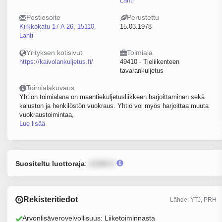
Lahti
Postiosoite
Perustettu
Kirkkokatu 17 A 26, 15110,
15.03.1978
Lahti
Yrityksen kotisivut
Toimiala
https://kaivolankuljetus.fi/
49410 - Tieliikenteen
tavarankuljetus
Toimialakuvaus
Yhtiön toimialana on maantiekuljetusliikkeen harjoittaminen sekä
kaluston ja henkilöstön vuokraus. Yhtiö voi myös harjoittaa muuta
vuokraustoimintaa,
Lue lisää
Suositeltu luottoraja
:
12345 €
Rekisteritiedot
Lähde: YTJ, PRH
Arvonlisäverovelvollisuus: Liiketoiminnasta