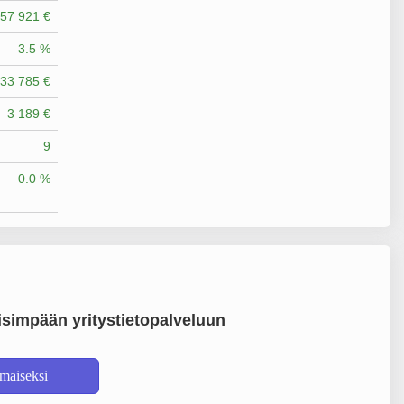
57 921 €
3.5 %
33 785 €
3 189 €
9
0.0 %
simpään yritystietopalveluun
lmaiseksi