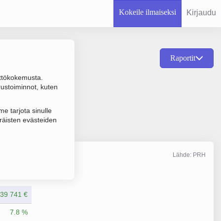
Kokeile ilmaiseksi
Kirjaudu
Raportit
ttökokemusta.
en tavarankuljetus,
rustoiminnot, kuten
e tarjota sinulle
räisten evästeiden
Lähde: PRH
Liikevaihto
3/2025
639 741 €
7.8 %