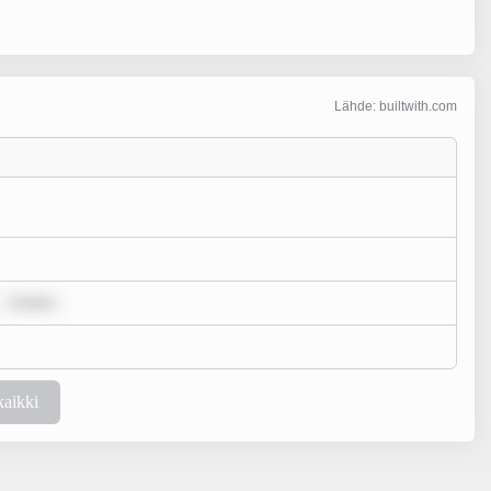
Lähde: builtwith.com
m ipsu
kaikki