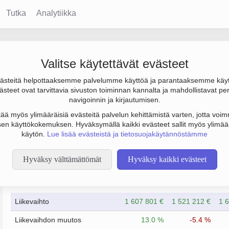
Tutka
Analytiikka
 Oy
Valitse käytettävät evästeet
steitä helpottaaksemme palvelumme käyttöä ja parantaaksemme käy
os 58 000 € ja henkilöstömäärä 9. Sen päätoimiala on Tieliikente
steet ovat tarvittavia sivuston toiminnan kannalta ja mahdollistavat pe
Osakeyhtiö (OY).
navigoinnin ja kirjautumisen.
tää myös ylimääräisiä evästeitä palvelun kehittämistä varten, jotta voimm
en käyttökokemuksen. Hyväksymällä kaikki evästeet sallit myös ylimää
käytön.
Lue lisää evästeistä ja tietosuojakäytännöstämme
Hyväksy välttämättömät
Hyväksy kaikki evästeet
Taloustiedot
3/2023
3/2024
Liikevaihto
1 607 801 €
1 521 212 €
1 
Liikevaihdon muutos
13.0 %
-5.4 %