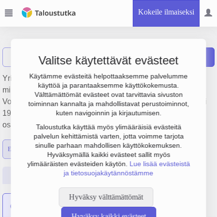
Kokeile ilmaiseksi
Raute Oyj
Näytä haku
Raportit
Valitse käytettävät evästeet
Käytämme evästeitä helpottaaksemme palvelumme
Yrityksen Raute Oyj liikevaihto on 154.5 milj. €, tulos 15.9
käyttöä ja parantaaksemme käyttökokemusta.
milj. € ja henkilöstömäärä 567. Sen päätoimiala on
Välttämättömät evästeet ovat tarvittavia sivuston
Voimakäyttöisten käsityökalujen valmistus, perustamisvuosi
toiminnan kannalta ja mahdollistavat perustoiminnot,
1978 ja sijainti Lahti. Yrityksen yhtiömuoto Julkinen
kuten navigoinnin ja kirjautumisen.
osakeyhtiö (OYJ).
Taloustutka käyttää myös ylimääräisiä evästeitä
palvelun kehittämistä varten, jotta voimme tarjota
sinulle parhaan mahdollisen käyttökokemuksen.
Emon luvut
Konsernin luvut
Hyväksymällä kaikki evästeet sallit myös
ylimääräisten evästeiden käytön.
Lue lisää evästeistä
ja tietosuojakäytännöstämme
Perustiedot
Tilinpäätösluvut
Päättäjätiedot
Hyväksy välttämättömät
Hiottu Oy
on sulautunut yritykseen Raute Oyj
Hyväksy kaikki evästeet