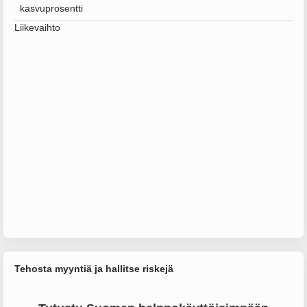
kasvuprosentti
Liikevaihto
Tehosta myyntiä ja hallitse riskejä