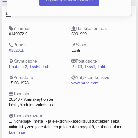
Perustiedot
Lähde: YTJ, PRH, Traficom
Y-tunnus
Henkilöstömäärä
0149072-6
500–999
Puhelin
Sijainti
0382911
Lahti
Käyntiosoite
Postiosoite
Rautetie 2, 15550, Lahti
PL 69, 15551, Lahti
Perustettu
Yrityksen kotisivut
15.03.1978
www.raute.com
Toimiala
28240 - Voimakäyttöisten
käsityökalujen valmistus
Toimialakuvaus
1. Konepaja-, metalli- ja elektroniikkateollisuustuotteiden sekä
niihin liittyvien järjestelmien ja laitosten myyntiä, mukaan lukien...
Lue lisää