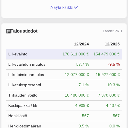
Näytä kaikki
Taloustiedot
Lähde: PRH
12/2024
12/2025
Liikevaihto
170 611 000 €
154 479 000 €
Liikevaihdon muutos
57.7 %
-9.5 %
Liiketoiminnan tulos
12 077 000 €
15 927 000 €
Liiketulosprosentti
7.1 %
10.3 %
Tilikauden voitto
10 480 000 €
7 370 000 €
Keskipalkka / kk
4 909 €
4 437 €
Henkilöstö
567
567
Henkilöstömäärän
9.5 %
0.0 %