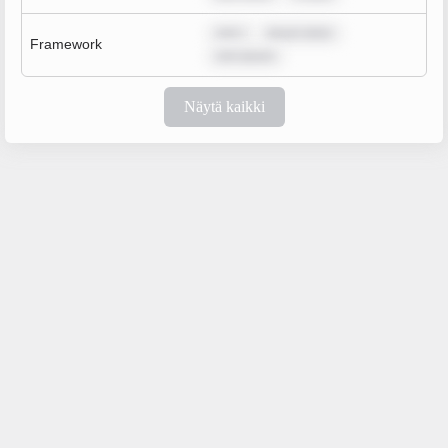
rem i
ipsum dolor
Framework
rem ipsum
Näytä kaikki