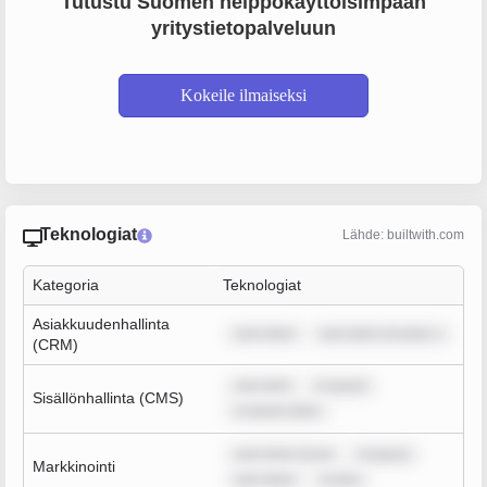
Tutustu Suomen helppokäyttöisimpään
yritystietopalveluun
Kokeile ilmaiseksi
Teknologiat
Lähde: builtwith.com
Kategoria
Teknologiat
Asiakkuudenhallinta
sum dolor
sum dolor sit amet, c
(CRM)
sum dolo
m ipsum
Sisällönhallinta (CMS)
m ipsum dolor
sum dolor sit am
m ipsum
Markkinointi
sum dolor
m ipsu