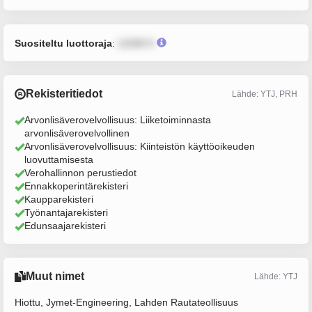
Suositeltu luottoraja
:
12345 €
Rekisteritiedot
Lähde: YTJ, PRH
Arvonlisäverovelvollisuus: Liiketoiminnasta
arvonlisäverovelvollinen
Arvonlisäverovelvollisuus: Kiinteistön käyttöoikeuden
luovuttamisesta
Verohallinnon perustiedot
Ennakkoperintärekisteri
Kaupparekisteri
Työnantajarekisteri
Edunsaajarekisteri
Muut nimet
Lähde: YTJ
Hiottu, Jymet-Engineering, Lahden Rautateollisuus