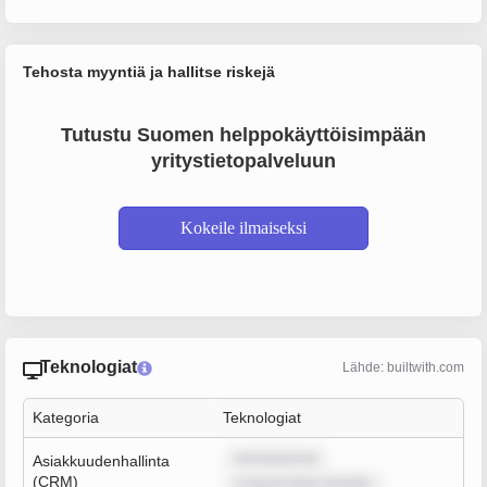
Tehosta myyntiä ja hallitse riskejä
Tutustu Suomen helppokäyttöisimpään
yritystietopalveluun
Kokeile ilmaiseksi
Teknologiat
Lähde: builtwith.com
Kategoria
Teknologiat
rem ipsum do
Asiakkuudenhallinta
(CRM)
m ipsum dolor sit amet,