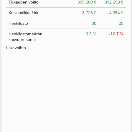
Tilikauden voitto
305 560 €
392 293 €
Keskipalkka / kk
3 725 €
4 354 €
Henkilöstö
30
25
Henkilöstömäärän
3.5 %
-16.7 %
kasvuprosentti
Liikevaihto