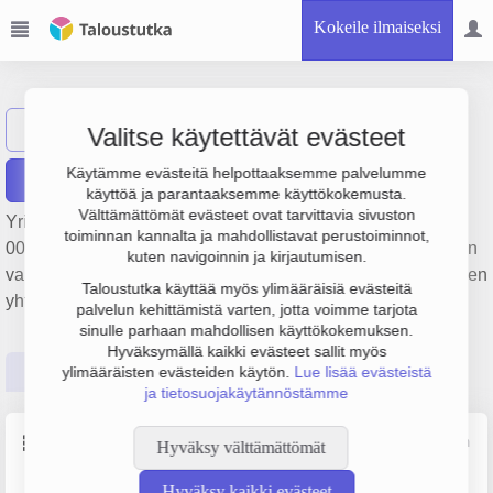
Kokeile ilmaiseksi
Muototerä Oy
Näytä haku
Valitse käytettävät evästeet
Käytämme evästeitä helpottaaksemme palvelumme
Raportit
käyttöä ja parantaaksemme käyttökokemusta.
Välttämättömät evästeet ovat tarvittavia sivuston
Yrityksen Muototerä Oy liikevaihto on 4.7 milj. €, tulos 478
toiminnan kannalta ja mahdollistavat perustoiminnot,
000 € ja henkilöstömäärä 25. Sen päätoimiala on Työkalujen
kuten navigoinnin ja kirjautumisen.
valmistus, perustamisvuosi 1978 ja sijainti Tampere. Yrityksen
Taloustutka käyttää myös ylimääräisiä evästeitä
yhtiömuoto Osakeyhtiö (OY).
palvelun kehittämistä varten, jotta voimme tarjota
sinulle parhaan mahdollisen käyttökokemuksen.
Hyväksymällä kaikki evästeet sallit myös
Perustiedot
Tilinpäätösluvut
Päättäjätiedot
ylimääräisten evästeiden käytön.
Lue lisää evästeistä
ja tietosuojakäytännöstämme
Perustiedot
Lähde: YTJ, PRH, Traficom
Hyväksy välttämättömät
Hyväksy kaikki evästeet
Y-tunnus
Henkilöstömäärä