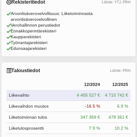
Rekisteritiedot
Lähde: YTJ, PRH
Arvonlisäverovelvollisuus: Liiketoiminnasta
arvonlisäverovelvollinen
Verohallinnon perustiedot
Ennakkoperintärekisteri
Kaupparekisteri
Työnantajarekisteri
Edunsaajarekisteri
Taloustiedot
Lähde: PRH
12/2024
12/2025
Liikevaihto
4 405 527 €
4 710 742 €
Liikevaihdon muutos
-16.5 %
6.9 %
Liiketoiminnan tulos
347 369 €
478 361 €
Liiketulosprosentti
7.9 %
10.2 %