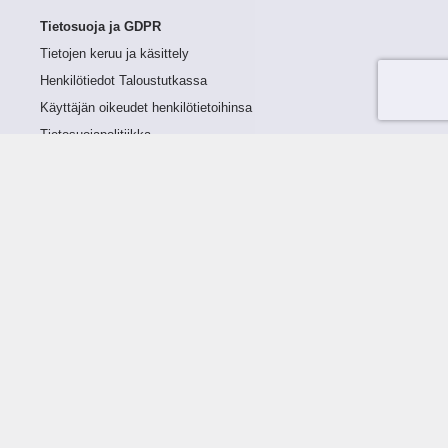
Tietosuoja ja GDPR
Tietojen keruu ja käsittely
Henkilötiedot Taloustutkassa
Käyttäjän oikeudet henkilötietoihinsa
Tietosuojapolitiikka
Tietoturvapolitiikka
Evästeet
Tutustu palveluun
Ratkaisut
Tietoa palvelusta
Luottorajan määrittely
Tunnusluvut
Maksuviiveet
Hinnasto
Päivitykset