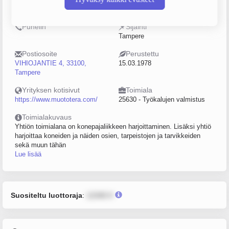
0154490-7
20–49
Puhelin
Sijainti
Tampere
Postiosoite
Perustettu
VIHIOJANTIE 4, 33100,
15.03.1978
Tampere
Yrityksen kotisivut
Toimiala
https://www.muototera.com/
25630 - Työkalujen valmistus
Toimialakuvaus
Yhtiön toimialana on konepajaliikkeen harjoittaminen. Lisäksi yhtiö
harjoittaa koneiden ja näiden osien, tarpeistojen ja tarvikkeiden
sekä muun tähän
Lue lisää
Suositeltu luottoraja
:
12345 €