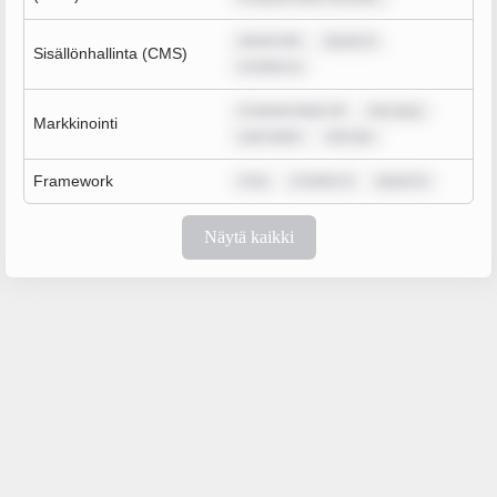
ipsum dol
ipsum d
Sisällönhallinta (CMS)
m dolor si
m ipsum dolor sit
rem ipsu
Markkinointi
sum dolor
rem ips
Framework
m ip
m dolor si
ipsum d
Näytä kaikki