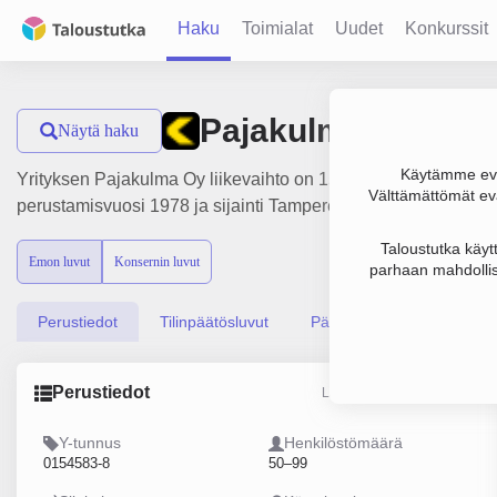
Haku
Toimialat
Uudet
Konkurssit
Pajakulma Oy
Näytä haku
Käytämme evä
Yrityksen Pajakulma Oy liikevaihto on 15.7 milj. €, tulos 32
Välttämättömät evä
perustamisvuosi 1978 ja sijainti Tampere. Yrityksen yhtiömuo
Taloustutka käyt
Emon luvut
Konsernin luvut
parhaan mahdollis
Perustiedot
Tilinpäätösluvut
Päättäjätiedot
Perustiedot
Lähde: YTJ, PRH, Traficom
Y-tunnus
Henkilöstömäärä
0154583-8
50–99