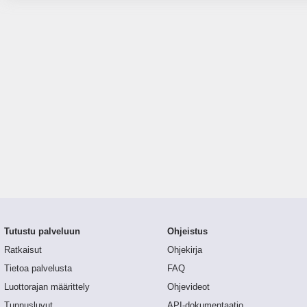
Tutustu palveluun
Ohjeistus
Ratkaisut
Ohjekirja
Tietoa palvelusta
FAQ
Luottorajan määrittely
Ohjevideot
Tunnusluvut
API-dokumentaatio