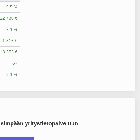
9.5 %
22 730 €
2.1 %
1 816 €
3 555 €
67
3.1 %
simpään yritystietopalveluun