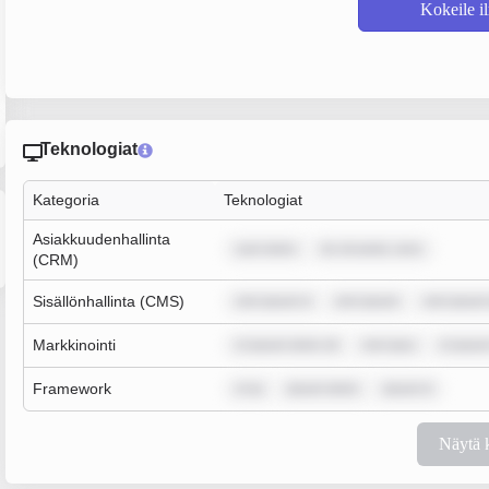
Kokeile i
Teknologiat
Kategoria
Teknologiat
Asiakkuudenhallinta
sum dolor
lor sit amet, cons
(CRM)
Sisällönhallinta (CMS)
rem ipsum d
rem ipsum
rem ipsum
Markkinointi
m ipsum dolor sit
rem ipsu
m ipsum
Framework
m ip
ipsum dolor
ipsum d
Näytä 