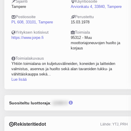
Sijainti
Käyntiosoite
Tampere
Arvionkatu 4, 33840, Tampere
Postiosoite
Perustettu
PL 608, 33101, Tampere
15.03.1978
Yrityksen kotisivut
Toimiala
https://www.jorpe.fi
95312 - Muu
moottoriajoneuvojen huolto ja
korjaus
Toimialakuvaus
Yhtiön toimialana on kuljetusvälineiden, koneiden ja laitteiden
valmistus, asennus ja huolto sekä alan tavaroiden tukku- ja
vähittäiskauppa sekä...
Lue lisää
Suositeltu luottoraja
:
12345 €
Rekisteritiedot
Lähde: YTJ, PRH