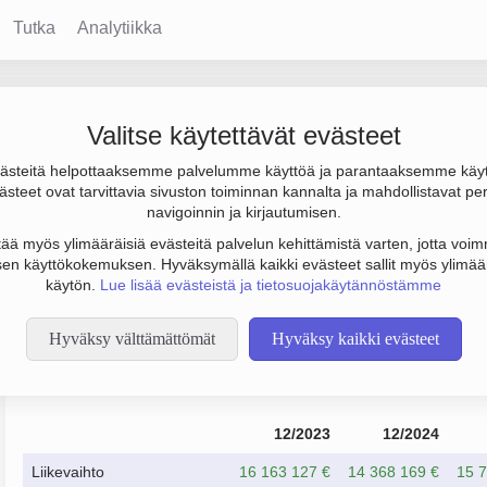
Tutka
Analytiikka
Valitse käytettävät evästeet
steitä helpottaaksemme palvelumme käyttöä ja parantaaksemme käy
3 000 € ja henkilöstömäärä 67. Sen päätoimiala on Muu moottoria
steet ovat tarvittavia sivuston toiminnan kannalta ja mahdollistavat pe
to Osakeyhtiö (OY).
navigoinnin ja kirjautumisen.
tää myös ylimääräisiä evästeitä palvelun kehittämistä varten, jotta voimm
en käyttökokemuksen. Hyväksymällä kaikki evästeet sallit myös ylimää
käytön.
Lue lisää evästeistä ja tietosuojakäytännöstämme
Hyväksy välttämättömät
Hyväksy kaikki evästeet
Taloustiedot
12/2023
12/2024
Liikevaihto
16 163 127 €
14 368 169 €
15 7