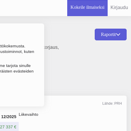
Kokeile ilmaiseksi
Kirjaudu
Raportit
ttökokemusta.
joneuvojen huolto ja korjaus,
rustoiminnot, kuten
e tarjota sinulle
räisten evästeiden
Lähde: PRH
Liikevaihto
12/2025
27 337 €