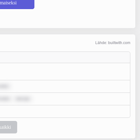
lmaiseksi
Lähde: builtwith.com
 dolo
 dolo
rem ips
kaikki