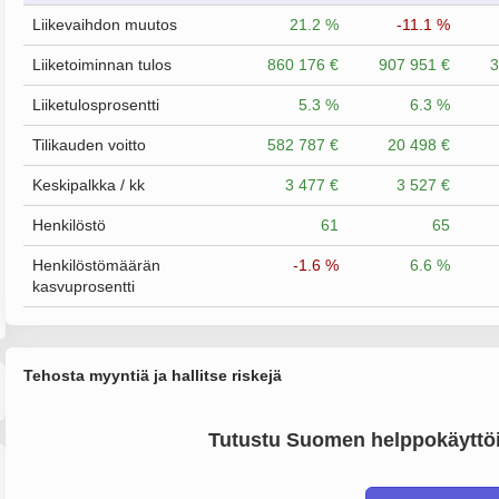
Liikevaihdon muutos
21.2 %
-11.1 %
Liiketoiminnan tulos
860 176 €
907 951 €
3
Liiketulosprosentti
5.3 %
6.3 %
Tilikauden voitto
582 787 €
20 498 €
Keskipalkka / kk
3 477 €
3 527 €
Henkilöstö
61
65
Henkilöstömäärän
-1.6 %
6.6 %
kasvuprosentti
Tehosta myyntiä ja hallitse riskejä
Tutustu Suomen helppokäyttöi