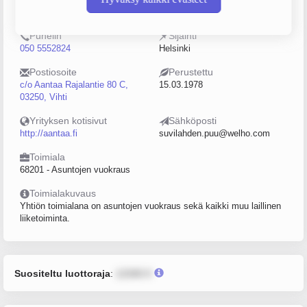
0154898-3
0–4
Puhelin
Sijainti
050 5552824
Helsinki
Postiosoite
Perustettu
c/o Aantaa Rajalantie 80 C,
15.03.1978
03250, Vihti
Yrityksen kotisivut
Sähköposti
http://aantaa.fi
suvilahden.puu@welho.com
Toimiala
68201 - Asuntojen vuokraus
Toimialakuvaus
Yhtiön toimialana on asuntojen vuokraus sekä kaikki muu laillinen
liiketoiminta.
Suositeltu luottoraja
:
12345 €