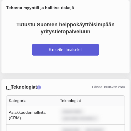
Tehosta myyntiä ja hallitse riskejä
Tutustu Suomen helppokäyttöisimpään
yritystietopalveluun
Kokeile ilmaiseksi
Teknologiat
Lähde: builtwith.com
Kategoria
Teknologiat
ipsum dolo
Asiakkuudenhallinta
(CRM)
sum dolor sit amet, c
ipsum dol
rem ipsum