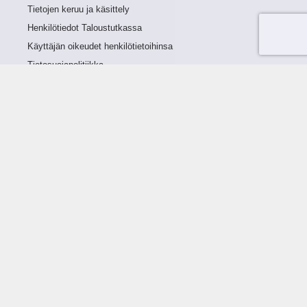
Tietojen keruu ja käsittely
Henkilötiedot Taloustutkassa
Käyttäjän oikeudet henkilötietoihinsa
Tietosuojapolitiikka
Tietoturvapolitiikka
Evästeet
Tutustu palveluun
Ratkaisut
Tietoa palvelusta
Luottorajan määrittely
Tunnusluvut
Maksuviiveet
Hinnasto
Päivitykset
Ohjeistus
Ohjekirja