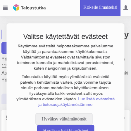
Kokeile ilmaiseksi
Suvilahden Puu Oy
Näytä haku
Valitse käytettävät evästeet
Käytämme evästeitä helpottaaksemme palvelumme
Raportit
käyttöä ja parantaaksemme käyttökokemusta.
Välttämättömät evästeet ovat tarvittavia sivuston
Yrityksen Suvilahden Puu Oy liikevaihto on 365 000 €, tulos
toiminnan kannalta ja mahdollistavat perustoiminnot,
122 000 € ja henkilöstömäärä 1. Sen päätoimiala on
kuten navigoinnin ja kirjautumisen.
Asuntojen vuokraus, perustamisvuosi 1978 ja sijainti Helsinki.
Taloustutka käyttää myös ylimääräisiä evästeitä
Yrityksen yhtiömuoto Osakeyhtiö (OY).
palvelun kehittämistä varten, jotta voimme tarjota
sinulle parhaan mahdollisen käyttökokemuksen.
Hyväksymällä kaikki evästeet sallit myös
Perustiedot
Tilinpäätösluvut
Päättäjätiedot
ylimääräisten evästeiden käytön.
Lue lisää evästeistä
ja tietosuojakäytännöstämme
Perustiedot
Lähde: YTJ, PRH, Traficom
Hyväksy välttämättömät
Hyväksy kaikki evästeet
Y-tunnus
Henkilöstömäärä