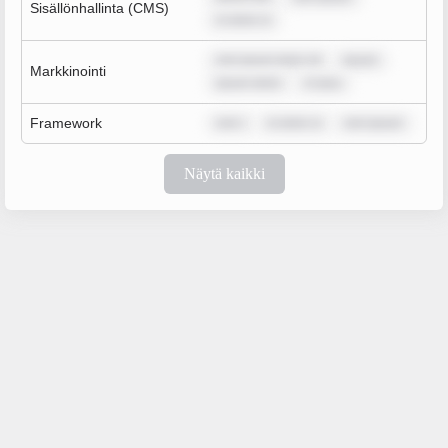
Sisällönhallinta (CMS)
m dolor si
rem ipsum dolor sit
ipsum
Markkinointi
ipsum dolor
m ipsu
Framework
rem i
m dolor si
rem ipsum
Näytä kaikki