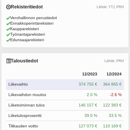
Rekisteritiedot
Lähde: YTJ, PRH
Verohallinnon perustiedot
Ennakkoperintärekisteri
Kaupparekisteri
Työnantajarekisteri
Edunsaajarekisteri
Taloustiedot
Lähde: PRH
12/2023
12/2024
Liikevaihto
374 755 €
364 865 €
Liikevaihdon muutos
2.0 %
-2.6 %
Liiketoiminnan tulos
146 157 €
122 383 €
Liiketulosprosentti
39.0 %
33.5 %
Tilikauden voitto
127 073 €
110 169 €