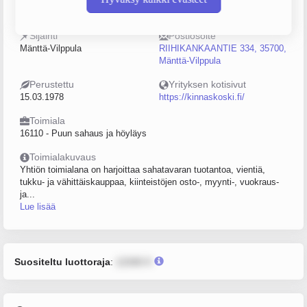
0157792-8
20–49
Sijainti
Postiosoite
Mänttä-Vilppula
RIIHIKANKAANTIE 334, 35700,
Mänttä-Vilppula
Perustettu
Yrityksen kotisivut
15.03.1978
https://kinnaskoski.fi/
Toimiala
16110 - Puun sahaus ja höyläys
Toimialakuvaus
Yhtiön toimialana on harjoittaa sahatavaran tuotantoa, vientiä,
tukku- ja vähittäiskauppaa, kiinteistöjen osto-, myynti-, vuokraus-
ja...
Lue lisää
Suositeltu luottoraja
:
12345 €