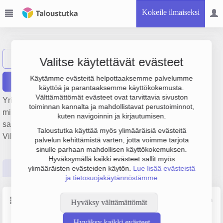
Kokeile ilmaiseksi
Kinnaskoski Oy
Näytä haku
Valitse käytettävät evästeet
Käytämme evästeitä helpottaaksemme palvelumme
Raportit
käyttöä ja parantaaksemme käyttökokemusta.
Välttämättömät evästeet ovat tarvittavia sivuston
Yrityksen Kinnaskoski Oy liikevaihto on 24.6 milj. €, tulos 1
toiminnan kannalta ja mahdollistavat perustoiminnot,
milj. € ja henkilöstömäärä 30. Sen päätoimiala on Puun
kuten navigoinnin ja kirjautumisen.
sahaus ja höyläys, perustamisvuosi 1978 ja sijainti Mänttä-
Taloustutka käyttää myös ylimääräisiä evästeitä
Vilppula. Yrityksen yhtiömuoto Osakeyhtiö (OY).
palvelun kehittämistä varten, jotta voimme tarjota
sinulle parhaan mahdollisen käyttökokemuksen.
Hyväksymällä kaikki evästeet sallit myös
Perustiedot
Tilinpäätösluvut
Päättäjätiedot
ylimääräisten evästeiden käytön.
Lue lisää evästeistä
ja tietosuojakäytännöstämme
Perustiedot
Lähde: YTJ, PRH, Traficom
Hyväksy välttämättömät
Hyväksy kaikki evästeet
Y-tunnus
Henkilöstömäärä