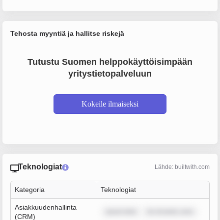
Tehosta myyntiä ja hallitse riskejä
Tutustu Suomen helppokäyttöisimpään
yritystietopalveluun
Kokeile ilmaiseksi
Teknologiat
Lähde: builtwith.com
Kategoria
Teknologiat
Asiakkuudenhallinta
ipsum dolo
lor sit amet, cons
(CRM)