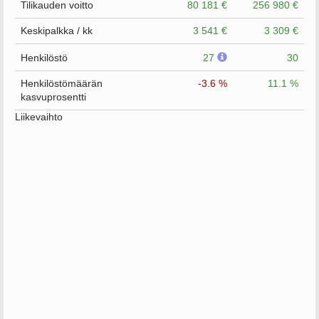
Tilikauden voitto
80 181 €
256 980 €
Keskipalkka / kk
3 541 €
3 309 €
Henkilöstö
27
30
Henkilöstömäärän
-3.6 %
11.1 %
kasvuprosentti
Liikevaihto