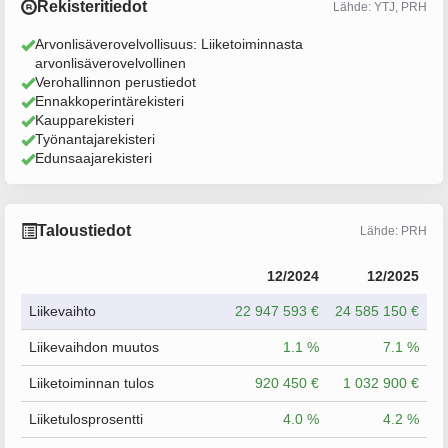
Rekisteritiedot
Lähde: YTJ, PRH
Arvonlisäverovelvollisuus: Liiketoiminnasta
arvonlisäverovelvollinen
Verohallinnon perustiedot
Ennakkoperintärekisteri
Kaupparekisteri
Työnantajarekisteri
Edunsaajarekisteri
Taloustiedot
Lähde: PRH
12/2024
12/2025
Liikevaihto
22 947 593 €
24 585 150 €
Liikevaihdon muutos
1.1 %
7.1 %
Liiketoiminnan tulos
920 450 €
1 032 900 €
Liiketulosprosentti
4.0 %
4.2 %