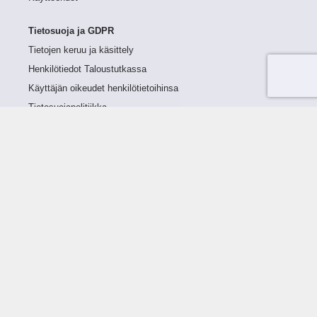
Tietosuoja ja GDPR
Tietojen keruu ja käsittely
Henkilötiedot Taloustutkassa
Käyttäjän oikeudet henkilötietoihinsa
Tietosuojapolitiikka
Tietoturvapolitiikka
Evästeet
Tutustu palveluun
Ratkaisut
Tietoa palvelusta
Luottorajan määrittely
Tunnusluvut
Maksuviiveet
Hinnasto
Päivitykset