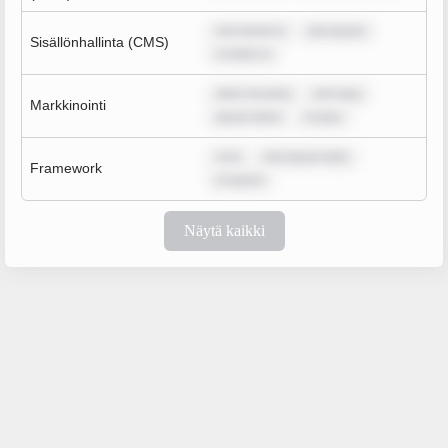
rem ipsum d
rem ipsum
Sisällönhallinta (CMS)
m dolor si
dolor sit amet
rem ipsu
Markkinointi
ipsum dolor
m ipsu
m ip
rem ipsum dolo
Framework
m ipsum
Näytä kaikki