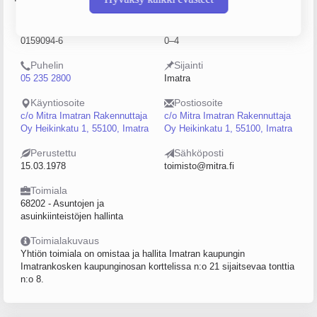
Y-tunnus
Henkilöstömäärä
0159094-6
0–4
Puhelin
Sijainti
05 235 2800
Imatra
Käyntiosoite
Postiosoite
c/o Mitra Imatran Rakennuttaja
c/o Mitra Imatran Rakennuttaja
Oy Heikinkatu 1, 55100, Imatra
Oy Heikinkatu 1, 55100, Imatra
Perustettu
Sähköposti
15.03.1978
toimisto@mitra.fi
Toimiala
68202 - Asuntojen ja
asuinkiinteistöjen hallinta
Toimialakuvaus
Yhtiön toimiala on omistaa ja hallita Imatran kaupungin
Imatrankosken kaupunginosan korttelissa n:o 21 sijaitsevaa tonttia
n:o 8.