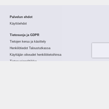
Palvelun ehdot
Käyttöehdot
Tietosuoja ja GDPR
Tietojen keruu ja käsittely
Henkilötiedot Taloustutkassa
Käyttäjän oikeudet henkilötietoihinsa
Tietosuojapolitiikka
Tietoturvapolitiikka
Evästeet
Tutustu palveluun
Ratkaisut
Tietoa palvelusta
Luottorajan määrittely