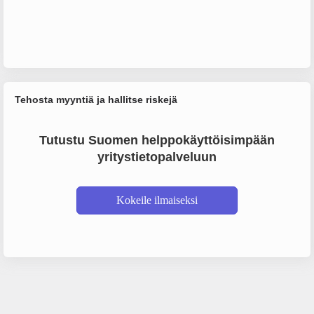
Tehosta myyntiä ja hallitse riskejä
Tutustu Suomen helppokäyttöisimpään
yritystietopalveluun
Kokeile ilmaiseksi