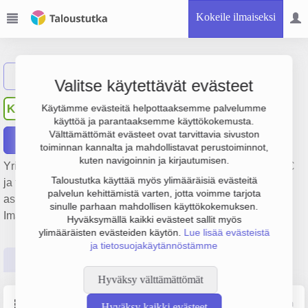
Kokeile ilmaiseksi
Näytä haku
Valitse käytettävät evästeet
Kiinteistö Oy Napinkulma
KN
Käytämme evästeitä helpottaaksemme palvelumme
käyttöä ja parantaaksemme käyttökokemusta.
Välttämättömät evästeet ovat tarvittavia sivuston
Raportit
toiminnan kannalta ja mahdollistavat perustoiminnot,
kuten navigoinnin ja kirjautumisen.
Yrityksen Kiinteistö Oy Napinkulma liikevaihto on 163 000 €
Taloustutka käyttää myös ylimääräisiä evästeitä
ja tulos 6 000 €. Sen päätoimiala on Asuntojen ja
palvelun kehittämistä varten, jotta voimme tarjota
asuinkiinteistöjen hallinta, perustamisvuosi 1978 ja sijainti
sinulle parhaan mahdollisen käyttökokemuksen.
Imatra. Yrityksen yhtiömuoto Osakeyhtiö (OY).
Hyväksymällä kaikki evästeet sallit myös
ylimääräisten evästeiden käytön.
Lue lisää evästeistä
ja tietosuojakäytännöstämme
Perustiedot
Tilinpäätösluvut
Päättäjätiedot
Hyväksy välttämättömät
Perustiedot
Lähde: YTJ, PRH, Traficom
Hyväksy kaikki evästeet