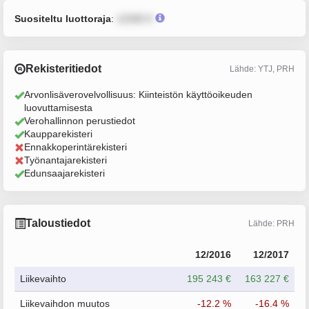
Suositeltu luottoraja
:
12345 €
Rekisteritiedot
Lähde: YTJ, PRH
Arvonlisäverovelvollisuus: Kiinteistön käyttöoikeuden
luovuttamisesta
Verohallinnon perustiedot
Kaupparekisteri
Ennakkoperintärekisteri
Työnantajarekisteri
Edunsaajarekisteri
Taloustiedot
Lähde: PRH
12/2016
12/2017
Liikevaihto
195 243 €
163 227 €
Liikevaihdon muutos
-12.2 %
-16.4 %