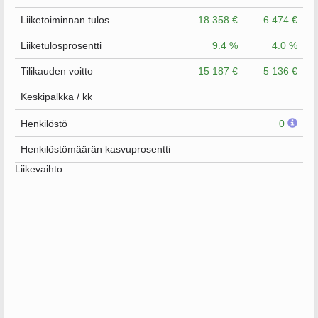
Liiketoiminnan tulos
18 358 €
6 474 €
Liiketulosprosentti
9.4 %
4.0 %
Tilikauden voitto
15 187 €
5 136 €
Keskipalkka / kk
Henkilöstö
0
Henkilöstömäärän kasvuprosentti
Liikevaihto